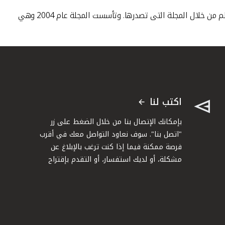
وتديرمجموعة "IFN" (إسلاميك فايننس نيوز) جوائز التمويل والعمل المصرفي الاسلامي، كما تقوم بنشر أهم أخبار الصيرفة الإسلامية في العالم من خلال المجلة التى تصدرها. وتأسست المجلة عام 2004 وهي
اكتب لنا
بإمكانك الإتصال بنا من خلال الضغط على زر
"اتصل بنا". سوف نعاود التواصل معك في أقرب
فرصة ممكنة فيما إذا كنت ترغب بالإبلاغ عن
مشكلة، أو لديك استفسار، أو التقدم بإقتراح