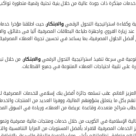
خدمات مبتكرة ذات جودة عالية من خلال بنية تحتية رقمية متطورة تواكب ت
ية وكفاءة استراتيجية التحول الرقمي
وال
ا
بتكار
، حيث اطلقنا مؤخرا خدم
ديم أفضل الحلول المصرفية، بما يساعد في تحسين تجربة العملاء المصرفية
وعية في سرعة تنفيذ استراتيجية التحول الرقمي
والابتكار
، من خلال تب
ة على تلبية احتياجات العملاء المتنوعة في جميع القطاعات.
د العزيز الغانم، عقب تسلمه جائزة أفضل بنك إسلامي للخدمات المصرفية ل
دتهم بكل ما يتعلق بشؤونهم المالية، ووفرنا العديد من المنتجات والخد
طاب شرائح متعددة، وقاعدة عريضة من العملاء، وريادة في السوق المح
مالية الإسلامية في الكويت من خلال خدمات ومنتجات مالية مصرفية وتم
 الخدمات المصرفية للافراد بأفضل المستويات من المزايا التنافسية وا
تهم وتوافق تطلعاتهم بأعلى معاييرالجودة والدقة والسرعة، بالاضافة الى