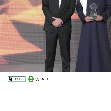
A
A
استمع
A