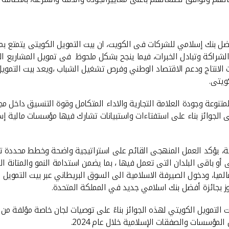
أفضل بنك إسلامي للشركات فى الكويت، ان بيت التمويل الكويتى يتمتع 
لشراكة وتبادل الخبرات، فيما ينجح بشكل ملحوظ فى تمويل المشاريع الت
ات الانتاج ودعم الاقتصاد الوطني وفرص تشغيل الشباب ،ويعد بيت التمو
ويتى.
متنوعة وجودة العلامة التجارية والاداء المتكامل وقوة التنسيق داخل 
أتى الجوائز بناء على استفتاءات واستبيانات تشارك فيها مؤسسات مالية 
ية، يؤكد العمل المنهجى القائم على استراتيجية واضحة وخطط محددة تنظ
اقى البلدان التى تعمل فيها ، بما يضمن استدامة النمو والمتانة المالي
الميا، ودخول الصيرفة الاسلامية الى السوق البريطاني عبر بيت التمويل
فوز بجائزة أفضل بنك اسلامي جديد في المملكة المتحدة.
ميك فايننس نيوز) اختارت بيت التمويل الكويتي لهذه الجوائز بناءً على توصيات لجان 
مؤسسات والصفقات الإسلامية خلال عام 2024.