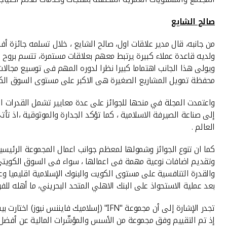
صالح الشايع
من جانبه، قال مدير علاقات اول، صالح الشايع ، خلال تسلمه جائزة 
ولديه قاعدة عملاء كبيرة يرتبط معهم بعلاقات مستمرة، تتسم بروح ا
ويولى هذا الجانب اهتماما كبيرا نظرا لدوره المهم فى توسيع مجال
محفظة تمويل المشاريع الصغيرة هى الاكبر على مستوى السوق الك
واعتمدت المجلة في منحها للجوائز على عدة معايير تشمل القدرات ال
إلى صناعة الصيرفة الاسلامية ، كما تؤكد الجدارة والموثوقية ،اذ ت
العالم .
كما ان تنوع الجوائز وشمولها لمعظم جوانب اعمال المجموعة الرئيس
وتقديم اضافات نوعية مهمة فى اعمالها ، سواء فى السوق الكويتى أو ب
والقدرة التنافسية على مستوى الكويت والبنوك الإسلامية اقليميا وع
بعد عملية الاستحواذ على البنك الاهلي المتحد البحريني، ما أهله لل
تجدر الإشارة إلى أن مجموعة "IFN" (إسلا
إذ تم التقييم وفق مجموعة من الأسس والمؤشّرات المالية عن أفضل ال