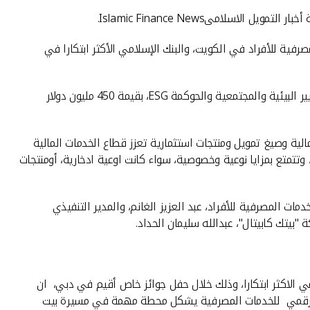
ة للأفراد في الكويت، والبنك الإسلامي الأكثر ابتكارا في
وكذلك حصدت مجموعة بيت التمويل الكويتي جائزة أفضل صفقة في البحرين لعام 2024 وتتعلق بتوفير تسهيلات تمويلية متوافقة مع المعايير البيئية والمجتمعية والحوكمة ESG، بقيمة 450 مليون دولار
الية وصيغ تمويل ومنتجات استثمارية تعزز قطاع الخدمات المالية
تمتع بمزايا نوعية وخصوصية، سواء كانت اوعية ادخارية، أومنتجات
ات المصرفية للأفراد، عبد العزيز الغانم، والمدير التنفيذي
بيتك كابيتال"، عبدالله سليمان الحداد.
ي الاكثر ابتكارا، وذلك خلال حفل جوائز خاص أقيم في دبي، ان
تحول الرقمي للخدمات المصرفية يشكل محطة مهمة في مسيرة بيت