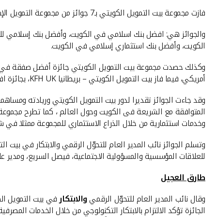
فازت مجموعة بيت التمويل الكويتي بـ7 جوائز من مجموعة التمويل الإسلامي (إسلاميك فايننس نيوز) العالمية (IFN) عبر اصدارها المعروف مجلة أخبار التمويل الاسلامىIslamic Finance News.
والجوائز هي: افضل بنك اسلامي في الكويت، وأفضل بنك إسلامي للخد
الكويت، وأفضل بنك استثماري إسلامي في الكويت.
أمريكي، فيما فاز بيت التمويل الكويتي – بريطانيا KFH UK، بجائزة افضل بنك اسلامي جديد في المملكة المتحدة .
وقد جاءت الجوائز تقديرا لدور بيت التمويل الكويتي وريادته ومساهم
المتوافقة مع الشريعة فى الكويت وحول العالم ، كما تطرح مجموعة ب
وخدمات استثمارية من خلال الذراع الاستثماري للمجموعة ممثلا في شرك
وتسلم الجوائز نائب المدير العام للتحوّل الرقمي والابتكار في بيت ا
للعلاقات المؤسسية والمسؤولية الاجتماعية، فيصل السريع، ومدير علا
طارق العجيل
وقال نائب المدير العام للتحوّل الرقمي
وال
ا
بتكار
في بيت التمويل ال
الجائزة تؤكد الالتزام بالابتكار التكنولوجي من خلال الخدمات الم