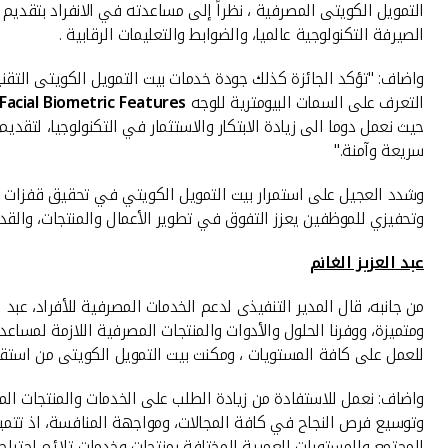
التمويل الكويتى المصرفية ، نظراً إلى مساعدته في الانفراد بتقديم 
الصيرفة التكنولوجية عالميا، والضوابط والتعليمات الرقابية .
واضاف: "تؤكد الجائزة كذلك جودة خدمات بيت التمويل الكويتى التقن
التعرف على السمات البيومترية للوجه
Facial Biometric Features
حيث نعمل دوما الى زيادة الابتكار والاستثمار في التكنولوجيا، لتق
سريعة وآمنة."
وشدد العجيل على استمرار بيت التمويل الكويتي في تحقيق قفزات ن
وتحفيزي للموظفين يعزز التفوق في تطوير الأعمال والمنتجات، والقدر
عبد العزيز الغانم
من جانبه، قال المدير التنفيذى لدعم الخدمات المصرفية للأفراد، عب
ومتميزة، ووفرنا الحلول والأدوات والمنتجات المصرفية اللازمة لمساع
للعمل على كافة المستويات ، ومكنت بيت التمويل الكويتى من استق
واضاف: نعمل للاستفادة من زيادة الطلب على الخدمات والمنتجات ال
وتوسيع فرص النجاح في كافة المجالات، ومواجهة المنافسة، اذ تتميز
المجتمع والمستويات العمرية المختلفة بمنتجات وخدمات تلائم احتياجا