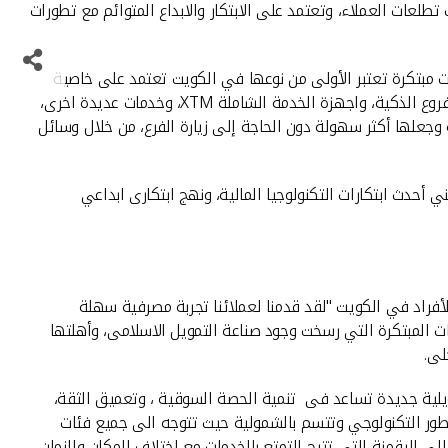
طلعات العملاء، وتعتمد على الابتكار والابداع المتوائم مع تطورات
ات مبتكرة تعتبر الأولى من نوعها في الكويت تعتمد على خاصية
عند زيارة الفروع، واجهزة طباعة البطاقات المصرفية آليا فى دقائق، والفروع الذكية، واجهزة الخدمة الشاملة XTM، وخدمات عديدة اخرى،
 وجعلها أكثر سهولة دون الحاجة إلى زيارة الفرع، من خلال وسائل
ني أحدث ابتكارات التكنولوجيا المالية، ونهج ابتكارى ابداعي
لأفراد في الكويت "لقد قدمنا لعملائنا تجربة مصرفية سهلة
مات المبتكرة التي رسخت وجود صناعة التمويل الاسلامى، وأهلتها
لى.
ويلية جديدة تساعد فى تنمية الحصة السوقية ، وتعميق الثقة،
لتطور التكنولوجي وتتسم بالشمولية حيث تتوجه الى جميع فئات
 الرقمنة التى تتيح التمتع بالخدمات مع اختلاف المكان والزمان .