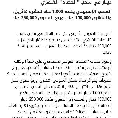
دينار في سحب "الحصاد" الشهري
القنوات المصرفية
السحب الإسبوعي يقدم 1,000 د.ك لعشرة فائزين،
والشهري 100,000 د.ك، وربع السنوي 250,000 د.ك
أدوات وخدمات
أعلن بيت التمويل الكويتي عن اسم الفائز في سحب حساب
خدمات ما بعد البيع
"الحصاد" الشهري، وهو موسى صالح عبدالغفار الذي فاز بـ
100,000 دينار وذلك عن السحب الشهري لشهر يناير لسنة
2025.
ويقوم حساب "الحصاد" للتوفير الاستثماري على مبدأ الوكالة
اتصل بنا
بالإستثمار، حيث يستثمر البنك رصيد الحساب بأكمله بمعدل ربح
متوقع ومتفق عليه مسبقاً مع العميل، كما يتضمن الحساب حملة
مواقع الفروع وأجهزة الصرف الآلي
سحوبات وجوائز تقام بشكل أسبوعي، شهري، وربع سنوي يصل
مجموعها الى اكثر من 400 جائزة، حيث ان السحب الاسبوعي
ألمانيا
يقدم 1,000 دينار لعشرة فائزين والسحب الشهري يقدم
100,000 دينار والسحب ربع السنوي يقدم 250,000 دينار
ماليزيا
بالاضافة الى ما يقدمه الحساب من نسبة ارباح توزع نهاية العام،
ويلبي حساب "الحصاد" تطلعات شريحة واسعة من العملاء