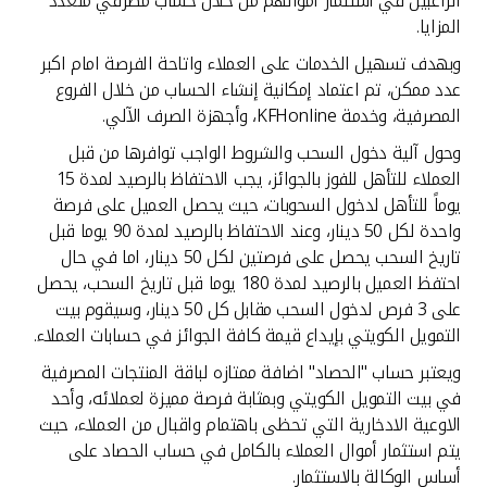
الراغبين في استثمار اموالهم من خلال حساب مصرفي متعدد
تركيا
المزايا.
مصر
وبهدف تسهيل الخدمات على العملاء واتاحة الفرصة امام اكبر
عدد ممكن، تم اعتماد إمكانية إنشاء الحساب من خلال الفروع
المصرفية، وخدمة KFHonline، وأجهزة الصرف الآلي.
المملكة المتحدة
وحول آلية دخول السحب والشروط الواجب توافرها من قبل
العملاء للتأهل للفوز بالجوائز، يجب الاحتفاظ بالرصيد لمدة 15
مملكة البحرين
يوماً للتأهل لدخول السحوبات، حيث يحصل العميل على فرصة
واحدة لكل 50 دينار، وعند الاحتفاظ بالرصيد لمدة 90 يوما قبل
تاريخ السحب يحصل على فرصتين لكل 50 دينار، اما في حال
احتفظ العميل بالرصيد لمدة 180 يوما قبل تاريخ السحب، يحصل
على 3 فرص لدخول السحب مقابل كل 50 دينار، وسيقوم بيت
التمويل الكويتي بإيداع قيمة كافة الجوائز في حسابات العملاء.
ويعتبر حساب "الحصاد" اضافة ممتازه لباقة المنتجات المصرفية
في بيت التمويل الكويتي وبمثابة فرصة مميزة لعملائه، وأحد
الاوعية الادخارية التي تحظى باهتمام واقبال من العملاء، حيث
يتم استثمار أموال العملاء بالكامل في حساب الحصاد على
أساس الوكالة بالاستثمار.