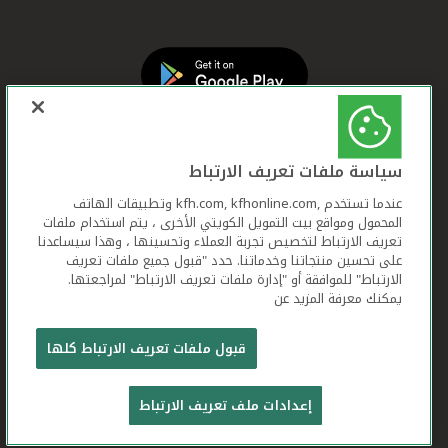
سياسة ملفات تعريف الارتباط
عندما تستخدم ,kfh.com, kfhonline.com وتطبيقات الهاتف
المحمول ومواقع بيت التمويل الكويتي الأخرى ، يتم استخدام ملفات
تعريف الارتباط لتخصيص تجربة العملاء وتحسينها ، وهذا سيساعدنا
على تحسين منتجاتنا وخدماتنا. حدد "قبول جميع ملفات تعريف
الارتباط" للموافقة أو "إدارة ملفات تعريف الارتباط" لمراجعتها.
يمكنك معرفة المزيد عن
بيت التمويل الكويتي جميع الحقوق محفوظة © 2026
قبول ملفات تعريف الارتباط كلها
شروط وأحكام استخدام الموقع الإلكتروني
ملفات
إعدادات ملف تعريف الارتباط
تعريف الارتباط
بيان الخصوصية
تواصل معنا