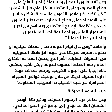
وعن
تأثير قانون التمويل والسيولة (الدين العام) على
قطاع المصارف وعلى الاقتصاد بشكل عام، قال الشملان:
"بكل تأكيد يؤثر قانون التمويل والسيولة بشكل مباشر
على الاقتصاد وعلى قطاع المصارف حيث يعتبر القانون
جزء من منظومة الإصلاح الاقتصادي ويساهم في تعزيز
الاستقرار المالي وزيادة الثقة لدى المستثمرين
والدائنين محلياً ودولياً."
وأضاف: "وفي حال قيام الدولة بإصدار سندات سيادية او
صكوك، سترفع قدرتها على تلبية التزاماتها التمويلية
في السنوات المقبلة، الأمر الذي يضمن استدامة الإنفاق
العام ودعم الخطط التنموية للدولة، وبكل تأكيد ينعكس
ذلك إيجابا على البنوك الكويتية وترتفع معدلات جودة
ادارة السيولة لديها من خلال توظيف فوائض السيولة
المتوافرة عبر تلبية الاحتياجات التمويلية المطلوبة.
"
حرب الرسوم الجمركية
وعن
مخاطر حرب الرسوم الجمركية وتأثيراتها، أوضح
الشملان انها قد تؤدي إلى تباطؤ في النمو العالمي،
وارتفاع في تكلفة الإنتاج، وتقلبات في أسعار الصرف،