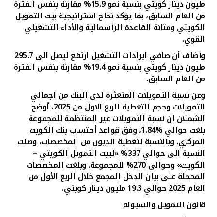
تركيا
مليون دينار كويتي بنسبة نمو 15.9%
مقارنة بنفس الفترة
من العام السابق، بما يؤكد نجاح استراتيجية بيت التمويل
الكويتي ومتانة القاعدة الرأسمالية والأداء التشغيلي
مصر
القوي.
وأضاف أن صافي ايرادات التشغيل ارتفع ليصل الى 295.7
المملكة المتحدة
مليون دينار كويتي بنسبة نمو 19.4%
مقارنة بنفس الفترة
من العام السابق.
مملكة البحرين
وعن نسبة
التمويلات المتعثرة لدى البنك من اجمالي
التمويلات وحجم التغطية
للربع الاول من 2025، أوضح
الشملان
ان نسبة التمويلات غير المنتظمة للمجموعة
بلغت حوالي %1.84، وفق قواعد أحتساب بنك الكويت
المركزي. وبالنسبة لتغطية الديون من المخصصات، وصلت
النسبة الى حوالي 337% «لبيت التمويل الكويتي –
الكويت» وحوالي 270% للمجموعة
.
وبلغت المخصصات
المحملة على بيان الدخل المجمع خلال الربع الأول من
العام 2025 حوالي 19.3 مليون دينار كويتي.
قانون التمويل والسيولة