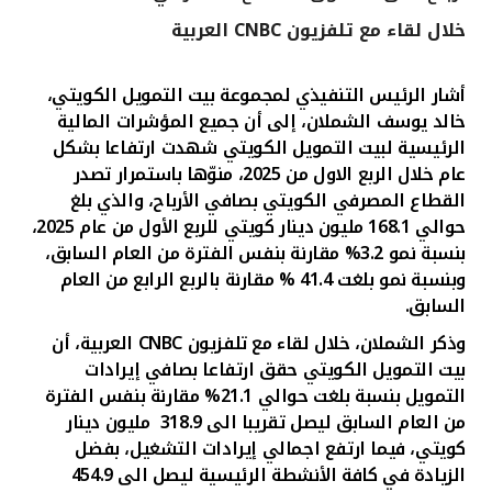
خلال لقاء مع تلفزيون CNBC العربية
القنوات المصرفية
أشار الرئيس التنفيذي لمجموعة بيت التمويل الكويتي،
أدوات وخدمات
خالد يوسف الشملان، إلى أن جميع المؤشرات المالية
الرئيسية لبيت التمويل الكويتي شهدت ارتفاعا بشكل
خدمات ما بعد البيع
عام خلال الربع الاول من 2025
، منوّها باستمرار تصدر
القطاع المصرفي الكويتي بصافي الأرباح، والذي بلغ
حوالي 168.1 مليون دينار كويتي للربع الأول من عام 2025،
بنسبة نمو
3.2
% مقارنة بنفس الفترة من العام السابق،
اتصل بنا
وبنسبة نمو بلغت 41.4 % مقارنة بالربع الرابع من العام
السابق.
مواقع الفروع وأجهزة الصرف الآلي
وذكر الشملان، خلال لقاء مع تلفزيون
CNBC
العربية
،
أن
ألمانيا
بيت التمويل الكويتي حقق
ارتفاعا بصافي إيرادات
التمويل بنسبة بلغت حوالي 21.1%
مقارنة بنفس الفترة
من العام السابق ليصل تقريبا الى 318.9 مليون دينار
ماليزيا
كويتي، فيما ارتفع اجمالي إيرادات التشغيل، بفضل
الزيادة في كافة الأنشطة الرئيسية ليصل الى 454.9