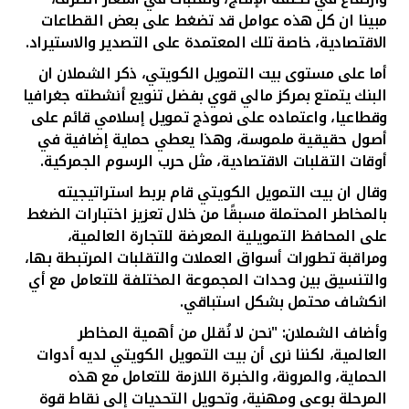
مبينا ان كل هذه عوامل قد تضغط على بعض القطاعات
الاقتصادية، خاصة تلك المعتمدة على التصدير والاستيراد
.
أما على مستوى بيت التمويل الكويتي، ذكر الشملان ان
البنك يتمتع بمركز مالي قوي بفضل تنويع أنشطته جغرافيا
وقطاعيا، واعتماده على نموذج تمويل إسلامي قائم على
أصول حقيقية ملموسة، وهذا يعطي حماية إضافية في
أوقات التقلبات الاقتصادية، مثل حرب الرسوم الجمركية.
وقال ان بيت التمويل الكويتي قام بربط استراتيجيته
بالمخاطر المحتملة مسبقًا من خلال تعزيز اختبارات الضغط
على المحافظ التمويلية المعرضة للتجارة العالمية،
ومراقبة تطورات أسواق العملات والتقلبات المرتبطة بها،
والتنسيق بين وحدات المجموعة المختلفة للتعامل مع أي
انكشاف محتمل بشكل استباقي.
وأضاف الشملان: "نحن لا نُقلل من أهمية المخاطر
العالمية، لكننا نرى أن بيت التمويل الكويتي لديه أدوات
الحماية، والمرونة، والخبرة اللازمة للتعامل مع هذه
المرحلة بوعي ومهنية، وتحويل التحديات إلى نقاط قوة