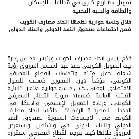
تمويل مشاريع كبرى في قطاعات الإسكان
القنوات المصرفية
والطاقة والبنية التحتية
خلال جلسة حوارية نظمها اتحاد مصارف الكويت
أدوات وخدمات
ضمن اجتماعات صندوق النقد الدولي والبنك الدولي
خدمات ما بعد البيع
قدّم رئيس اتحاد مصارف الكويت ورئيس مجلس إدارة
بيت التمويل الكويتي حمد عبد
المحسن المرزوق رؤية
اتصل بنا
شاملة حول متانة واتجاهات القطاع المصرفي
الكويتي، مؤكداً دوره المحوري كمنصة للتحول
الاقتصادي الوطني، خلال جلسة حوارية بعنوان: "البنية
مواقع الفروع وأجهزة الصرف الآلي
التحتية المالية كمنصة: مرونة القطاع المصرفي
الكويتي، وريادة التمويل الإسلامي، والابتكار في
ألمانيا
الخدمات المصرفية الرقمية"، نظمَّها اتحاد مصارف
الكويت ضمن الاجتماعات السنوية لصندوق النقد
ماليزيا
الدولي والبنك الدولي في واشنطن. واستعرض
المرزوق خلالها كيف يترجم القطاع المصرفي استقراره