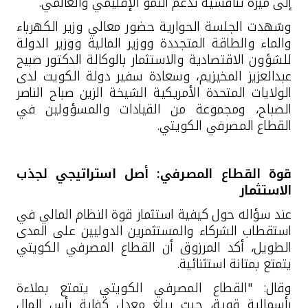
تركيا
إلى ميزة تنافسية تدعم النمو الإقليمي والعالمي
.
وشهدت الجلسة الحوارية حضور معالي وزير الكهرباء
مصر
والماء والطاقة المتجددة ووزير المالية ووزير الدولة
للشؤون الاقتصادية والاستثمار بالوكالة الدكتور صبيح
عبدالعزيز المخيزيم، وسعادة سفير دولة الكويت لدى
المملكة المتحدة
الولايات المتحدة الأمريكية الشيخة الزين صباح الناصر
الصباح، ومجموعة من القيادات والمسؤولين في
مملكة البحرين
القطاع المصرفي الكويتي.
قوة القطاع المصرفي: أصل استراتيجي لجذب
الاستثمار
عند سؤاله حول كيفية استثمار قوة النظام المالي في
استقطاب الشركاء والمستثمرين الدوليين على المدى
الطويل، أكد المرزوق أن القطاع المصرفي الكويتي
يتمتع بمتانة استثنائية
.
وقال: "القطاع المصرفي الكويتي يتمتع بملاءة
رأسمالية قوية، حيث يبلغ معدل كفاية رأس المال