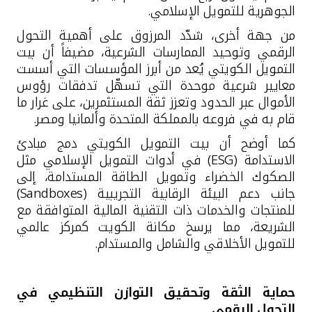
الجوهرية للتمويل الإسلامي.
من جهة أخرى، شدّد المرزوق على أهمية التحول
الرقمي وتوحيد الممارسات الشرعية، مضيفاً أن بيت
التمويل الكويتي يُعد من أبرز المؤسسات التي أسست
معايير شرعية موحدة التي تسهّل تدفقات رؤوس
الأموال عبر الحدود وتعزز ثقة المستثمرين، على غرار ما
قام به في فروعه بالمملكة المتحدة وألمانيا ومصر.
كما أوضح أن بيت التمويل الكويتي دمج مبادئ
الاستدامة
(ESG)
في أدوات التمويل الإسلامي مثل
الصكوك الخضراء وتمويل الطاقة المستدامة، إلى
جانب دعم
البيئة الرقابية التجريبية (
Sandboxes
)
للمنتجات والخدمات ذات التقنية المالية المتوافقة مع
الشريعة
، مما يرسخ مكانة الكويت كمركز عالمي
للتمويل الأخلاقي والشامل والمستدام
.
حماية الثقة وتحقيق التوازن التنظيمي في
التحول الرقمي