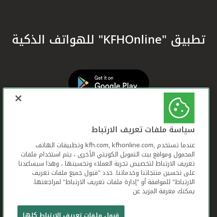
تطبيق "KFHOnline" للهواتف الذكية
سياسة ملفات تعريف الارتباط
عندما تستخدم ,kfh.com, kfhonline.com وتطبيقات الهاتف
المحمول ومواقع بيت التمويل الكويتي الأخرى ، يتم استخدام ملفات
تعريف الارتباط لتخصيص تجربة العملاء وتحسينها ، وهذا سيساعدنا
على تحسين منتجاتنا وخدماتنا. حدد "قبول جميع ملفات تعريف
الارتباط" للموافقة أو "إدارة ملفات تعريف الارتباط" لمراجعتها.
يمكنك معرفة المزيد عن
بيت التمويل الكويتي جميع الحقوق محفوظة © 2026
قبول ملفات تعريف الارتباط كلها