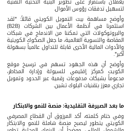
يعملان باستمرار على تطوير البنية التحتية التقنية
لتسهيل تدفقات رؤوس الأموال
.
وأوضح مساهمة بيت التمويل الكويتي قائلاً: "لقد
استثمرنا في أنظمة الأعمال بين الشركات
(B2B)
والبروتوكولات التي تمكننا من الاندماج في شبكات
المقاصة والتسوية العالمية، ما جعل الصكوك الكويتية
والأدوات المالية الأخرى قابلة للتداول عالمياً بسهولة
أكبر".
وأوضح أن هذه الجهود تسهم في ترسيخ موقع
الكويت كمركز إقليمي للسيولة وإدارة المخاطر،
مدعوماً بشبكات مدفوعات رقمية عبر الحدود وتمويل
تجاري معزز بتقنيات البلوك تشين
.
ما بعد الصيرفة التقليدية: منصة للنمو والابتكار
وفي ختام كلمته، أكد المرزوق أن القطاع المصرفي
الكويتي يتطور ليصبح منصة شاملة للنمو والابتكار
والشمول المالي، موضحاً أن البنوك المحلية تطور