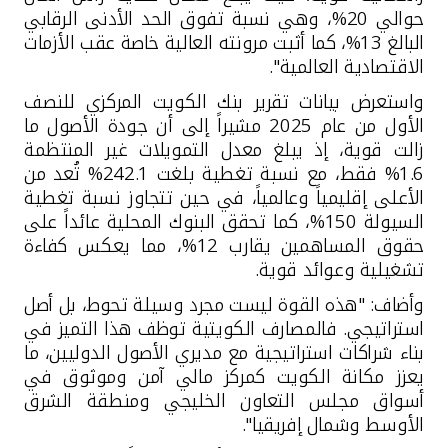
حوالي 20%، وهي نسبة تفوق الحد الأدنى الرقابي
البالغ 13%، كما أثبت مرونته العالية خاصة عقب الأزمات
الاقتصادية العالمية".
واستعرض بيانات تقرير بنك الكويت المركزي للنصف
الأول من عام 2025 مشيراً إلى أن جودة الأصول ما
زالت قوية، إذ يبلغ معدل التمويلات غير المنتظمة
1.6% فقط، مع نسبة تغطية بلغت 242.1% تُعد من
الأعلى إقليمياً وعالمياً، في حين تتجاوز نسبة تغطية
السيولة 150%، كما تحقق البنوك المحلية عائداً على
حقوق المساهمين
يقارب 12%، مما يعكس كفاءة
تشغيلية وعوائد قوية
.
وأضاف: "هذه القوة ليست مجرد وسيلة تحوط، بل أصل
استراتيجي. فالمصارف الكويتية توظف هذا التميز في
بناء شراكات استراتيجية مع مديري الأصول الدوليين، ما
يعزز مكانة الكويت كمركز مالي آمن وموثوق في
أسواق مجلس التعاون الخليجي ومنطقة الشرق
الأوسط وشمال إفريقيا".