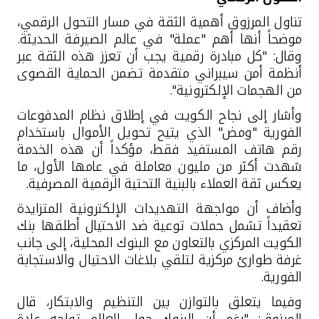
تناول المرزوق أهمية الثقة في مسار التحول الرقمي،
موضحاً أنها أهم "عملة" في عالم الصيرفة الحديثة
.
وقال: "كل مبادرة رقمية يجب أن تعزز هذه الثقة عبر
أنظمة أمن سيبراني متقدمة تضمن الحماية القصوى
من الهجمات الإلكترونية".
وأشار إلى نجاح الكويت في إطلاق نظام المدفوعات
الفورية
"ومض"
الذي يتيح تحويل الأموال باستخدام
رقم هاتف المستفيد فقط، مؤكداً أن هذه الخدمة
شهدت أكثر من مليون معاملة في عامها الأول، ما
يعكس ثقة العملاء بالبنية التحتية الرقمية المصرفية
.
وأضاف أن مواجهة التهديدات الإلكترونية المتزايدة
تعقيد
اً
تشمل حملات توعية ضد الاحتيال أطلقها بنك
الكويت المركزي بالتعاون مع البنوك المحلية، إلى جانب
غرفة طوارئ مركزية لتلقي بلاغات الاحتيال والاستجابة
الفورية
.
وفيما يتعلق بالتوازن بين التنظيم والابتكار، قال
المرزوق: "رغم أن البنوك حول العالم تواجه عادة