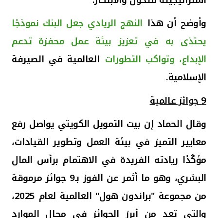
تركيا
وأوضح أن هذا
النهج الريادي جعل البنك نموذجًا
مصر
يحتذى به في تعزيز بيئة عمل محفزة تدعم
المملكة المتحدة
الإبداع، وتواكب التطورات
العالمية في الصيرفة
الإسلامية
.
مملكة البحرين
9 جوائز عالمية
وقال الحماد إن بيت التمويل الكويتي يواصل رفع
معايير التميز في بيئة العمل وتطوير القيادات،
مؤكّدًا ريادته الفريدة في الاهتمام برأس المال
البشري، وهو ما أثمر عن الفوز بـ9 جوائز مرموقة
من مجموعة "براندون هول" العالمية لعام 2025
،
والتي تعد من أبرز الجوائز في مجال الموارد