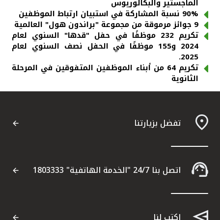
الماجستير والبكالوريوس
90% نسبة المشاركة في استبيان ارتباط الموظفين
9 جوائز مرموقة من مجموعة "براندون هول" العالمية
تكريم 232 موظفًا في حفل "قدها" السنوي لعام
2024 و155 موظفًا في الحفل نصف السنوي لعام
2025.
تكريم 64 من أبناء الموظفين المتفوقين في المرحلة
الثانوية
تفضل بزيارتنا
اتصل بنا 24/7 "الخدمة الهاتفية" 1803333
اكتب لنا