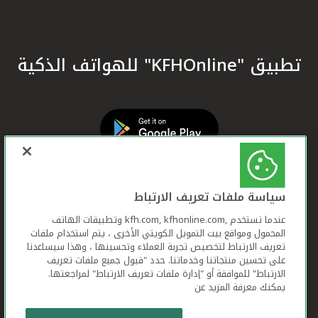
تطبيق "KFHOnline" للهواتف الذكية
سياسة ملفات تعريف الارتباط
عندما تستخدم ,kfh.com, kfhonline.com وتطبيقات الهاتف
المحمول ومواقع بيت التمويل الكويتي الأخرى ، يتم استخدام ملفات
تعريف الارتباط لتخصيص تجربة العملاء وتحسينها ، وهذا سيساعدنا
على تحسين منتجاتنا وخدماتنا. حدد "قبول جميع ملفات تعريف
الارتباط" للموافقة أو "إدارة ملفات تعريف الارتباط" لمراجعتها.
يمكنك معرفة المزيد عن
بيت التمويل الكويتي جميع الحقوق محفوظة © 2026