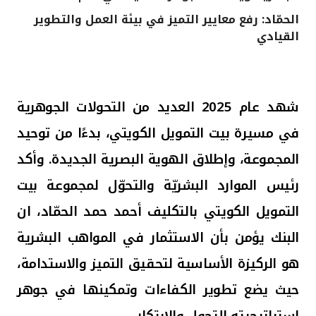
الحمّاد: رفع معايير التميز في بيئة العمل والتطوير
القنوات المصرفية
القيادي
أدوات وخدمات
خدمات ما بعد البيع
شهد عام 2025 العديد من التحولات الجوهرية
في مسيرة بيت التمويل الكويتي، بدءًا من توحيد
المجموعة،
و
إطلاق الهوية البصرية الجديدة. وأكد
اتصل بنا
رئيس الموارد البشريّة والتحوّل لمجموعة بيت
مواقع الفروع وأجهزة الصرف الآلي
التمويل الكويتي بالتكليف أحمد حمد الحمّاد، ان
البنك يؤمن بأن الاستثمار
في المواهب البشرية
ألمانيا
هو الركيزة الأساسية لتحقيق التميز والاستدامة،
ماليزيا
حيث يضع تطوير الكفاءات وتمكينها في جوهر
استراتيجيته للتحول والابتكار.