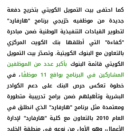
كما احتفى بيت التمويل الكويتي بتخريج دفعة
جديدة من موظفيه خرّيجي برنامج "هارفارد"
لتطوير القيادات التنفيذية الوطنية ضمن مبادرة
"كفاءة" التي أطلقها بنك الكويت المركزي
بالتعاون مع البنوك الكويتية. وتصدّر بيت التمويل
الكويتي قائمة البنوك
بأكبر عدد من الموظفين
المشاركين في البرنامج بواقع 11 موظفًا
، في
خطوة تعكس حرص البنك على دعم الكوادر
البشرية وتأهيلهم ضمن برامج تدريبية متطورة
ومعتمدة مثل برنامج "هارفارد" الذي انطلق في
العام 2010 بالتعاون مع كلية "هارفارد" لإدارة
الأعمال، وهو الأول من نوعه في منطقة الخليج