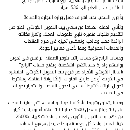
تركيا
فرصة الفوز "أسبوعيا، وشهريا، وربع سنويا"، ليصل مجموع
الفائزين خلال العام الى 536 عميلا.
مصر
وأجري السحب تحت اشراف ممثل وزارة التجارة والصناعة.
وتأتي الحملة انطلاقا من سعي بيت التمويل الكويتي المتواصل
المملكة المتحدة
لتقديم منتجات متميزة تلبي طموحات العملاء وتعزز مكانته
الرائدة محليا وعالميا، وتعكس تميزه في طرح المنتجات
والخدمات المصرفية وفقا لأعلى معايير الجودة.
مملكة البحرين
وحساب الرابح هو حساب راتب يتوفر للعملاء الراغبين في تحويل
رواتبهم وادارة حساباتهم الشخصية. ويفتح حساب "الرابح"
بالدينار الكويتي للأفراد عبر فروع بيت التمويل الكويتي المنتشرة
في الكويت أو عن طريق القنوات الإلكترونية المتاحة، ويشترط
تحويل الراتب كشرط أساسي لدخول السحب، واستمرار تحويله
في الحساب.
وفيما يتعلق بشروط وأحكام الجوائز والسحب، تتم عملية السحب
على 10 جوائز بمعدل 1500 دينار لـ 10 عملاء أسبوعيا، و1 كيلو
من ذهب بيت التمويل الكويتي لعميل واحد شهريا، و25000
دينار لعميل واحد كل ربع سنة، وبذلك يصل مجموع العملاء