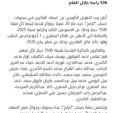
536 رابحا خلال العام
القنوات المصرفية
أعلن بيت التمويل الكويتي عن اسماء الفائزين في سحوبات
أدوات وخدمات
حساب "الرابح"، حيث فاز 20 عميلا بجوائز نقدية قيمة كل منها
1500 دينار وذلك عن الاسبوعين الثالث والرابع لسنة 2025،
بالاضافة الى الاعلان عن الفائز الشهري بـ 1 كيلوغرام من الذهب
خدمات ما بعد البيع
وهو خالد فالح الهاجري، وذلك عن شهر يناير 2025.
والفائزون بالجائزة النقدية بقيمة 1500 دينار لكل منهم
هم: ليلاس احمد المرهون، يوسف سيف الكفيف، انوار محمد
اتصل بنا
الكندري، محمد عبدالله زرد، فوزيه احمد الاحمد، ضياء عبدالعزيز
الراشد، عبدالله حامد الهزاع، محمد جاسم الكندري، علياء عايض
مواقع الفروع وأجهزة الصرف الآلي
الدوسري، سعيد عبيد سعيد، خالده عطاالله السليماني، دلال
نبيل الرومي، محمد نبيل عبدالصمد، ماريان فاروق سعد، احمد
ألمانيا
حمد الشمري، مرام دخيل الشمري، خالد عبدالكريم الشريده،
عبدالرحمن راتب العريفان، حسين علي الشمري، مساعد
عبداللطيف الكندري.
ماليزيا
وتتضمن حملة حساب "الرابح"، عدة سحوبات وجوائز تمنح العملاء