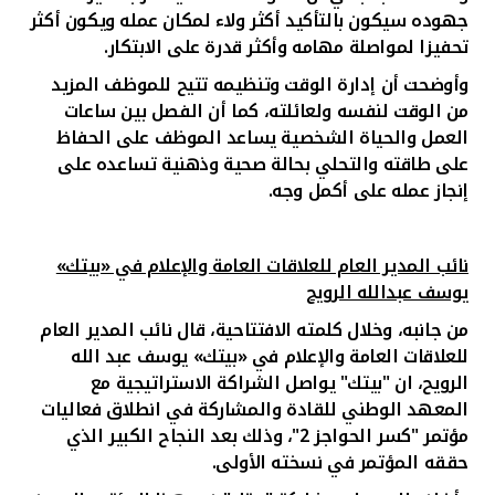
جهوده سيكون بالتأكيد أكثر ولاء لمكان عمله ويكون أكثر
تحفيزا لمواصلة مهامه وأكثر قدرة على الابتكار
.
وأوضحت أن إدارة الوقت وتنظيمه تتيح للموظف المزيد
من الوقت لنفسه ولعائلته، كما أن الفصل بين ساعات
العمل والحياة الشخصية يساعد الموظف على الحفاظ
على طاقته والتحلي بحالة صحية وذهنية تساعده على
إنجاز عمله على أكمل وجه.
نائب المدير العام للعلاقات العامة والإعلام في «بيتك»
يوسف عبدالله الرويح
من جانبه، وخلال كلمته الافتتاحية، قال نائب المدير العام
للعلاقات العامة والإعلام في «بيتك» يوسف عبد الله
الرويح، ان "بيتك" يواصل الشراكة الاستراتيجية مع
المعهد الوطني للقادة والمشاركة في انطلاق فعاليات
مؤتمر "كسر الحواجز 2"، وذلك بعد النجاح الكبير الذي
حققه المؤتمر في نسخته الأولى.