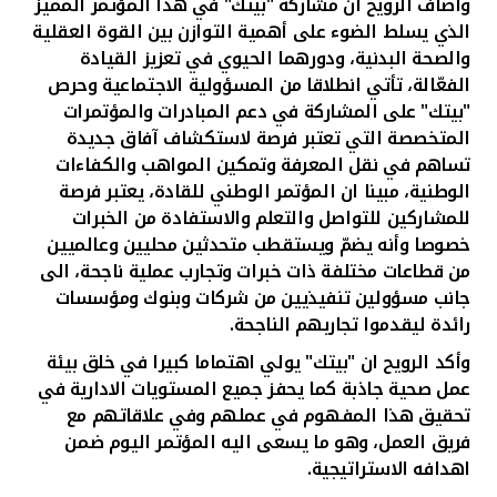
وأضاف الرويح ان مشاركة "بيتك" في هذا المؤتمر المميز
الذي يسلط الضوء على أهمية التوازن بين القوة العقلية
والصحة البدنية، ودورهما الحيوي في تعزيز القيادة
الفعّالة، تأتي انطلاقا من المسؤولية الاجتماعية وحرص
"بيتك" على المشاركة في دعم المبادرات والمؤتمرات
المتخصصة التي تعتبر فرصة
لاستكشاف آفاق جديدة
تساهم في نقل المعرفة وتمكين المواهب والكفاءات
الوطنية
، مبينا
ان
المؤتمر الوطني للقادة، يعتبر فرصة
للمشاركين للتواصل والتعلم والاستفادة من الخبرات
خصوصا وأنه يضمّ ويستقطب متحدثين محليين وعالميين
من قطاعات مختلفة
ذات خبرات وتجارب عملية ناجحة، الى
جانب مسؤولين تنفيذيين من شركات وبنوك ومؤسسات
رائدة ليقدموا تجاربهم الناجحة.
وأكد الرويح ان "بيتك" يولي اهتماما كبيرا في خلق بيئة
عمل صحية جاذبة كما يحفز جميع المستويات الادارية في
تحقيق هذا المفهوم في عملهم وفي علاقاتهم مع
فريق العمل، وهو ما يسعى اليه المؤتمر اليوم ضمن
اهدافه الاستراتيجية.