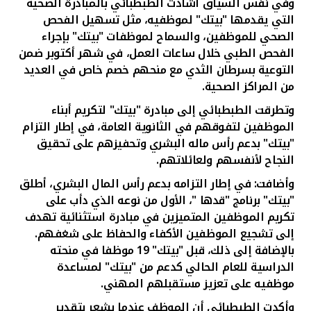
وفي نفس السياق أشادت الطبطبائي بالمبادرة الصحية
التي يقدمها "بيتك" لموظفيه، مثل تسهيل الفحص
الصحي للموظفين، والسماح لموظفات "بيتك" بإجراء
الفحص الطبي خلال ساعات العمل، في شهر أكتوبر ضمن
التوعية بسرطان الثدي مع منحهم خصم خاص في العديد
من المراكز الصحية
.
وتطرقت الطبطبائي إلى مبادرة "بيتك" لتكريم أبناء
الموظفين لتفوقهم في الثانوية العامة، في إطار التزام
"بيتك" بدعم رأس ماله البشري وتحفيزهم على تحقيق
النجاح لأنفسهم ولعائلاتهم.
وأضافت: في إطار التزامه بدعم رأس المال البشري، أطلق
"بيتك" برنامج "قدها "، الأول من نوعه الذي دأب على
تكريم الموظفين المتميزين في مبادرة استثنائية تهدف
إلى تشجيع الموظفين الأكفاء والحفاظ على شغفهم.
بالإضافة إلى ذلك، قبل "بيتك" 19 موظفا في منحته
الدراسية للعام الحالي كدعم من "بيتك" لمساعدة
موظفيه على تعزيز مستقبلهم المهني
.
وأكدت الطبطبائي أن الموظف عندما يشعر بتقدير