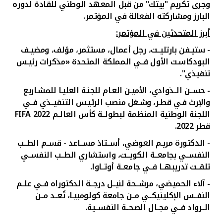
وجرى تكريم "بيتك" من قبل المعهد الوطني للقادة لدوره
البارز ومشاركته الفعالة في المؤتمر.
أبرز المتحدثين في المؤتمر
:
-
ستيـفن بارتليــت، رجل أعمال، مستثمر، مؤلف، ومضيـف
البودكاسـت الأول فــي المملكة المتحدة «مذكرات رئيـس
تنفيذي".
-
حســن الــذوادي، الأميـن العـام للجنـة العليـا للمشـاريع
والإرث فـي قطـر، وشـغل منصب الرئيـس التنفيــذي فــي
اللجنة الوطنية المنظمة لبطولــة كأس العالــم 2022
FIFA
قطر 2022
.
-
الدكتورة مريـم العوضي، أســتاذ مســاعد - قســم الطــب
النفســي بجامعــة الكويــت، واستشاري الطــب النفســي
تلقــت تدريبهــا فــي جامعــة أوتــاوا
.
-
آلاء الحميضي، مرشــحة لنيــل درجــة الدكتوراه فــي علــم
النفــس الإكلينيكــي مــن جامعة كولومبيـا، تُعــد مــن
الــرواد فــي مجــال الصحــة النفســية
.