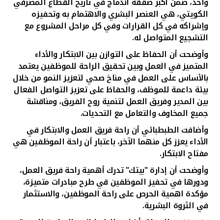
تركيا
واحد،
ضمن أكبر صفقة اندماج في تاريخ القطاع المصرفي
الكويتي، هي العنصر البشري والاهتمام به وتحفيزه
وإشراكه في كل القرارات وفي كل مراحل المشروع مع
مصر
التشجيع المتواصل له.
وأوضحت أن الحفاظ على التوازن بين الابتكار والأداء
المملكة المتحدة
المتميز في العمل وبين تحقيق الراحة للموظفين يعتمد
بالأساس على العمل في مناخ صحي لتعزيز النمو من خلال
مملكة البحرين
بيئة داعمة للموظف، والحفاظ على تعزيز التواصل الفعال
بين المدير وفريق العمل لتنمية روح الفريق، ومناقشة
جميع المخاوف والتعامل مع التحديات
.
وأضافت الطبطبائي أن راحة فريق العمل والابتكار في
الأداء يعزز كل منهما الآخر، باعتبار أن راحة الموظفين هي
مفتاح الابتكار.
وأوضحت أن إدارة "بيتك" تدرك أهمية راحة فريق العمل،
ودورها في تحفيز الموظفين قي طرح مبادرات متميزة،
مؤكدة اهمية الحرص على راحة الموظفين، والاستثمار
في الثروة البشرية.