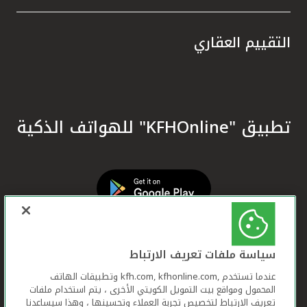
التقييم العقاري
تطبيق "KFHOnline" للهواتف الذكية
سياسة ملفات تعريف الارتباط
عندما تستخدم ,kfh.com, kfhonline.com وتطبيقات الهاتف
المحمول ومواقع بيت التمويل الكويتي الأخرى ، يتم استخدام ملفات
تعريف الارتباط لتخصيص تجربة العملاء وتحسينها ، وهذا سيساعدنا