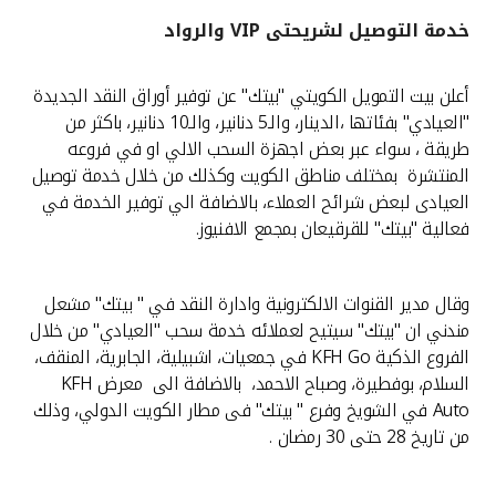
خدمة التوصيل لشريحتى VIP والرواد
القنوات المصرفية
أعلن بيت التمويل الكويتي "بيتك" عن توفير أوراق النقد الجديدة
أدوات وخدمات
"العيادي" بفئاتها ،الدينار، والـ5 دنانير، والـ10 دنانير، باكثر من
طريقة ، سواء عبر بعض اجهزة السحب الالي او في فروعه
خدمات ما بعد البيع
المنتشرة بمختلف مناطق الكويت وكذلك من خلال خدمة توصيل
العيادى لبعض شرائح العملاء، بالاضافة الي توفير الخدمة في
فعالية "بيتك" للقرقيعان بمجمع الافنيوز.
اتصل بنا
وقال مدير القنوات الالكترونية وادارة النقد في " بيتك" مشعل
مواقع الفروع وأجهزة الصرف الآلي
مندني ان "بيتك" سيتيح لعملائه خدمة سحب "العيادي" من خلال
الفروع الذكية KFH Go في جمعيات، اشبيلية، الجابرية، المنقف،
ألمانيا
السلام، بوفطيرة، وصباح الاحمد، بالاضافة الى معرض KFH
Auto في الشويخ وفرع " بيتك" فى مطار الكويت الدولي، وذلك
ماليزيا
من تاريخ 28 حتى 30 رمضان .