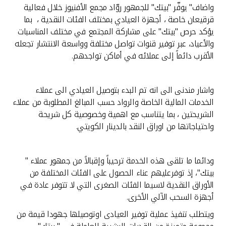
تركيا
واضاف" يوفّر "بيتك" للجمهور روّاد مجمع الأفنيوز خلال فعالية
قرقيعان خاصة ، أجهزة العيادي بمختلف الفئات النقدية ، بما
مصر
يؤكد حرص "بيتك" على مشاركة المجتمع في مختلف المناسبات
والأعياد، عبر توفير قنوات تواصل مختلفة وواسعة الانتشار تجعله
الأقرب دائماً إلى عملائه في أماكن تواجدهم.
المملكة المتحدة
مملكة البحرين
واشار مندنى الى انه تم البدء بتوصيل العيادي الى عملاء
الخدمات المالية الخاصة والرواد حسب المبالغ المطلوبة من عملاء
الشريحتين ، بما يتناسب مع اهمية وخصوصية كل شريحة
واحتياجاتها من اوراق النقد بالدينار الكويتي.
ودائما ما تلقى هذه الخدمة ترحيباً وإقبالاً من جمهور عملاء "
بيتك"، إذ توفرعليهم عناء الحصول على الفئات المختلفة من
الأوراق النقدية لاسيما الفئات الصغرى التي لا تتوفر عادة في
أجهزة السحب الآلي الأخرى.
ويتطلب تنفيذ عملية توفير العيادى اوتوصيلها جهودا قيمة من