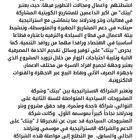
انشطتهم واعمال ومجالات التطوير فيها، حيث يعتبر
"بيتك" من اكبر الداعمين للمشاريع
الكويتية المشاركة
في فعاليات ونتر وندرلاند بما يتماشى مع استراتيجية
«بيتك» في دعم المشاريع الصغيرة والمتوسطة، وتنشيط
بيئة الاعمال في قطاع السياحة والترفيه باعتباره قطاعا
أساسيا في الاقتصاد ورافدا مهما من روافد التنمية. كما
يحرص " بيتك" على توفير وسائل تقديم الخدمة المصرفية
الالية وتلبية احتياجات الزوار من
خلال تزويد المشروع الذي
يعتبر وجهة لجميع افراد الاسرة من مختلف الاعمار،
باجهزة الصرف الآلي ونقاط البيع عبر الاجهزة والقنوات
الالكترونية.
وتعتبر الشراكة الاستراتيجية بين "بيتك" وشركة
المشروحات السياحية المتواصلة للسنة الثانية على
التوالي، شراكة ناجحة ومثمرة، وقد حقق مشروع ونتر
وندرلاند نجاحاً كبيراً بموسمه الأول، وكانت شركة
المشروحات السياحية قد عبرت عن تقديرها لـ "بيتك" على
الدعم والشراكة الاستراتيجية في موسمي ونترلاند
الحالي والسابق، مع التطلع إلى مواصلة هذه الشراكة