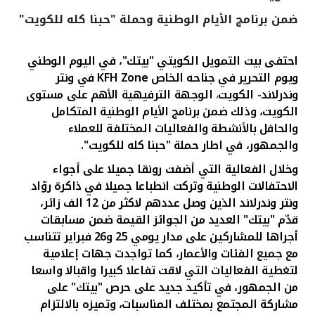
ضمن برنامج الأيام الوطنية وحملة "حبنا كله للكويت"
القنوات المصرفية
احتفى بيت التمويل الكويتي "بيتك"، في اليوم الوطني
أدوات وخدمات
ويوم التحرير في جناحه الخاص
KFH Zone
في ونتر
وندرلاند- الكويت
،
الوجهة الترفيهية الأهم على مستوى
خدمات ما بعد البيع
الكويت، وذلك ضمن برنامج الأيام الوطنية المتكامل
والحافل بالأنشطة والفعاليات المختلفة للعملاء
والجمهور، في اطار حملة "حبنا كله للكويت".
اتصل بنا
وخلال الفعالية
التي أ
ضفت رونقا جميلا على أجواء
الاحتفالات الوطنية وتركت انطباعا جميلا في ذاكرة روّاد
مواقع الفروع وأجهزة الصرف الآلي
ونتر وندرلاند
الذين وصل عددهم لاكثر من 12 الف زائر،
قدّم "بيتك" العديد من الجوائز القيمة ضمن مسابقات
ألمانيا
أجراها للمشاركين على مدار يومي 25 و26 فبراير تتناسب
مع جميع الفئات والأعمار، كما تواجدت جهات إعلامية
لتغطية الفعاليات التي لاقت تفاعلا كبيرا واقبالا واسعا
ماليزيا
من الجمهور، في تأكيد جديد على حرص "بيتك" على
مشاركة المجتمع بمختلف المناسبات، وتميزه بالالتزام