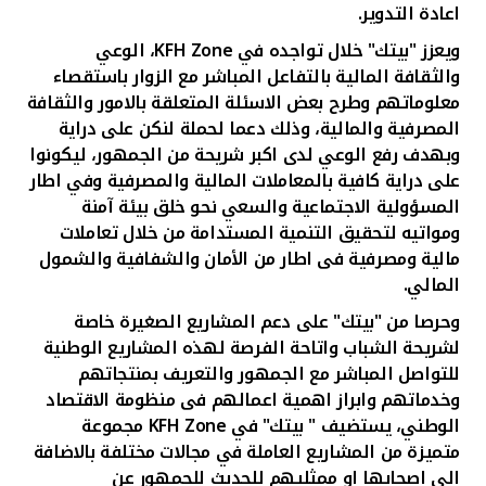
اعادة التدوير.
ويعزز "بيتك" خلال تواجده في
KFH Zone
،
الوعي
والثقافة المالية بالتفاعل المباشر مع الزوار باستقصاء
معلوماتهم وطرح بعض الاسئلة المتعلقة بالامور والثقافة
المصرفية والمالية، وذلك دعما لحملة لنكن على دراية
وبهدف رفع الوعي لدى اكبر شريحة من الجمهور، ليكونوا
على دراية كافية بالمعاملات المالية والمصرفية وفي اطار
المسؤولية الاجتماعية والسعي نحو خلق بيئة آمنة
ومواتيه لتحقيق التنمية المستدامة من خلال تعاملات
مالية ومصرفية فى اطار من الأمان والشفافية والشمول
المالي.
وحرصا من "بيتك" على دعم المشاريع الصغيرة خاصة
لشريحة الشباب واتاحة الفرصة لهذه المشاريع الوطنية
للتواصل المباشر مع الجمهور والتعريف بمنتجاتهم
وخدماتهم وابراز اهمية اعمالهم فى منظومة الاقتصاد
الوطني، يستضيف " بيتك" في
KFH Zone
مجموعة
متميزة من المشاريع العاملة في مجالات مختلفة بالاضافة
الى اصحابها او ممثليهم للحديث للجمهور عن