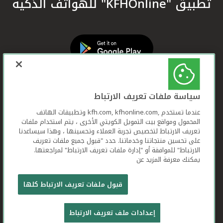
تطبيق "KFHOnline" للهواتف الذكية
سياسة ملفات تعريف الارتباط
عندما تستخدم ,kfh.com, kfhonline.com وتطبيقات الهاتف
المحمول ومواقع بيت التمويل الكويتي الأخرى ، يتم استخدام ملفات
تعريف الارتباط لتخصيص تجربة العملاء وتحسينها ، وهذا سيساعدنا
على تحسين منتجاتنا وخدماتنا. حدد "قبول جميع ملفات تعريف
الارتباط" للموافقة أو "إدارة ملفات تعريف الارتباط" لمراجعتها.
يمكنك معرفة المزيد عن
بيت التمويل الكويتي جميع الحقوق محفوظة © 2026
قبول ملفات تعريف الارتباط كلها
شروط وأحكام استخدام الموقع الإلكتروني
ملفات
إعدادات ملف تعريف الارتباط
تعريف الارتباط
بيان الخصوصية
تواصل معنا