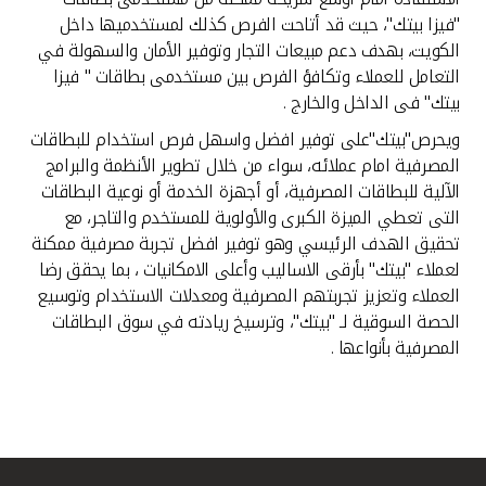
"فيزا بيتك"، حيث قد أتاحت الفرص كذلك لمستخدميها داخل
الكويت، بهدف دعم مبيعات التجار وتوفير الأمان والسهولة في
التعامل للعملاء وتكافؤ الفرص بين مستخدمى بطاقات " فيزا
بيتك" فى الداخل والخارج .
ويحرص"بيتك"على توفير افضل واسهل فرص استخدام للبطاقات
المصرفية امام عملائه، سواء من خلال تطوير الأنظمة والبرامج
الآلية للبطاقات المصرفية، أو أجهزة الخدمة أو نوعية البطاقات
التى تعطي الميزة الكبرى والأولوية للمستخدم والتاجر، مع
تحقيق الهدف الرئيسي وهو توفير افضل تجربة مصرفية ممكنة
لعملاء "بيتك" بأرقى الاساليب وأعلى الامكانيات ، بما يحقق رضا
العملاء وتعزيز تجربتهم المصرفية ومعدلات الاستخدام وتوسيع
الحصة السوقية لـ "بيتك"، وترسيخ ريادته في سوق البطاقات
المصرفية بأنواعها .