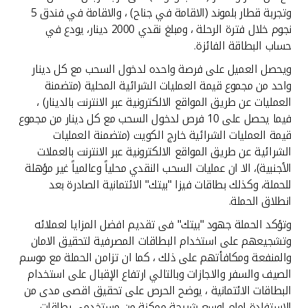
تركيا
وتجربة قطار بلموند (الاقامة في جناح) ، والاقامة في فندق 5
نجوم خلال فترة الرحلة ، ومبلغ نقدي 2000 دينار، يودع في
مصر
حساب البطاقة الفائزة.
ويحصل العميل على فرصة واحده لدخول السحب مع كل دينار
المملكة المتحدة
واحد من مجموع قيمة العمليات الشرائية المحلية (متضمنة
العمليات عن طريق المواقع الالكترونية عبر الانترنت بالدينار) ،
مملكة البحرين
فيما يحصل على 10 فرص لدخول السحب مع كل دينار من مجموع
قيمة العمليات الشرائية خارج الكويت (متضمنة العمليات
الشرائية عن طريق المواقع الالكترونية عبر الانترنت بالعملات
الأجنبية)، الا ان عمليات السحب النقدي محلياً وعالمياً غير مؤهلة
للحملة، وكذلك بطاقات فيزا "بيتك" الائتمانية الصادرة بعد
انطلاق الحملة.
وتؤكد الحملة جهود "بيتك" فى تقديم افضل المزايا لعملائه
وتشجيعهم على استخدام البطاقات المصرفية لتحقيق الامان
والمنفعة ومكافأتهم على ذلك ، كما ان تزامن الحملة مع موسم
الصيف والسفر والاجازات وبالتالي ارتفاع الإقبال على استخدام
البطاقات الائتمانية ، يوضح الحرص على تحقيق اقصى مدى من
الاستفادة امام اوسع شريحة ممكنة من مستخدمى بطاقات