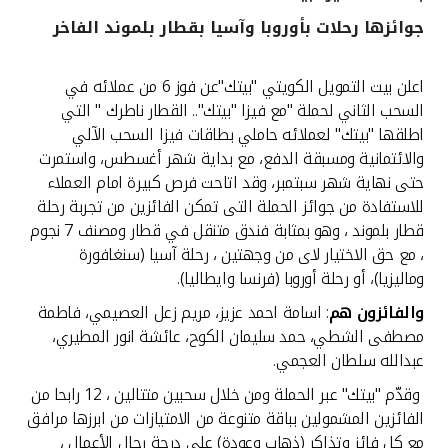
جوائزها رحلات بأوروبا وآسيا بقطار بلموند الفاخر
القنوات المصرفية
اعلن بيت التمويل الكويتي "بيتك"عن فوز 6 من عملائه في
أدوات وخدمات
السحب الثاني لحملة "مع فيزا "بيتك".. القطار ناطرك " التي
اطلقها "بيتك" لعملائه حاملي بطاقات فيزا السحب الآلي
خدمات ما بعد البيع
والائتمانية ومسبقة الدفع، مع بداية شهر أغسطس، واستمرت
حتى نهاية شهر سبتمبر، وقد اتاحت فرص كبيرة امام العملاء
للاستفادة من جوائز الحملة التى تمكن الفائزين من تجربة رحلة
قطار بلموند ، وهو بمثابة فندق متنقل في قطار ومصنف 7 نجوم
اتصل بنا
، مع حق الاختيار لاى من وجهتين ، رحلة آسيا (سنغافورة
وماليزيا)، أو رحلة أوروبا (فرنسا وايطاليا).
مواقع الفروع وأجهزة الصرف الآلي
والفائزون هم
: اسامة احمد عزيز، مريم زعل العصيمي، فاطمة
ألمانيا
مصطفى الشطي، حمد سليمان الكوح، عائشة انور المطيري،
عبدالله سلطان العجمي.
ماليزيا
وقدّم "بيتك" عبر الحملة ومن خلال سحبين متتالين ، 12 رابحا من
الفائزين المشمولين بباقة متنوعة من الامتيازات من ابرزها مرافق
مع كل فائز وتذاكر (ذهاب وعودة) على درجة رجال الأعمال ،