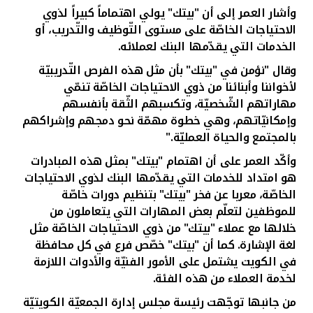
وأشار العمر إلى أن "بيتك" يولي اهتماماً كبيراً لذوي
الاحتياجات الخاصّة على مستوى التّوظيف والتّدريب، أو
الخدمات التي يقدّمها البنك لعملائه.
وقال "نؤمن في "بيتك" بأن مثل هذه الفرص التّدريبيّة
لأخواننا وأبنائنا من ذوي الاحتياجات الخاصّة تنمّي
مهاراتهم الشّخصيّة، وتكسبهم الثّقة بأنفسهم
وإمكانيّاتهم، وهي خطوة مهمّة نحو دمجهم وإشراكهم
بالمجتمع والحياة العمليّة."
وأكّد العمر على أن اهتمام "بيتك" بمثل هذه المبادرات
هو امتداد للخدمات التي يقدّمها البنك لذوي الاحتياجات
الخاصّة، معربا عن فخر "بيتك" بتنظيم دورات خاصّة
للموظفين لتعلّم بعض المهارات التي يتعاملون من
خلالها مع عملاء "بيتك" من ذوي الاحتياجات الخاصّة مثل
لغة الإشارة. كما أن "بيتك" خصّص فرع في كل محافظة
في الكويت يشتمل على الأمور الفنيّة والأدوات اللازمة
لخدمة العملاء من هذه الفئة.
من جانبها توجّهت رئيسة مجلس إدارة الجمعيّة الكويتيّة