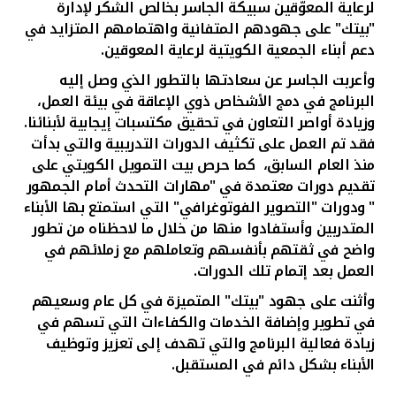
لرعاية المعوّقين سبيكة الجاسر
بخالص الشكر لإدارة
"بيتك" على جهودهم المتفانية واهتمامهم المتزايد في
دعم أبناء الجمعية الكويتية لرعاية المعوقين.
وأعربت الجاسر عن سعادتها بالتطور الذي وصل إليه
البرنامج في دمج الأشخاص ذوي الإعاقة في بيئة العمل،
وزيادة أواصر التعاون في تحقيق مكتسبات إيجابية لأبنائنا.
فقد تم العمل على تكثيف الدورات التدريبية والتي بدأت
منذ العام السابق، كما حرص بيت التمويل الكويتي على
تقديم دورات معتمدة في "مهارات التحدث أمام الجمهور
" ودورات "التصوير الفوتوغرافي" التي استمتع بها الأبناء
المتدربين وأستفادوا منها من خلال ما لاحظناه من تطور
واضح في ثقتهم بأنفسهم وتعاملهم مع زملائهم في
العمل بعد إتمام تلك الدورات
.
وأثنت على جهود "بيتك" المتميزة في كل عام وسعيهم
في تطوير وإضافة الخدمات والكفاءات التي تسهم في
زيادة فعالية البرنامج والتي تهدف إلى تعزيز وتوظيف
الأبناء بشكل دائم في المستقبل
.