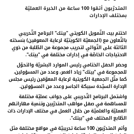
المتدرّبون أتمّوا 100 ساعة من الخبرة العمليّة
القنوات المصرفية
بمختلف الإدارات
أدوات وخدمات
اختتم بيت التّمويل الكويتي "بيتك" البرنامج التّدريبي
بالتّعاون مع (الجمعيّة الكويتيّة لرعاية المعوقين) بنسخته
خدمات ما بعد البيع
الثالثة على التّوالي لتدريب مجموعة من الطّلبة من ذوي
الاحتياجات الخاصّة في إدارات مختلفة في "بيتك".
وحضر الحفل الختامي
رئيس الموارد البشريّة والتحوّل
اتصل بنا
للمجموعة في "بيتك" زياد العمر،
وعدد من المسؤولين،
كما مثّل الجمعية الكويتية لرعاية المعوّقين رئيس مجلس
مواقع الفروع وأجهزة الصرف الآلي
الإدارة السيّدة سبيكة الجاسر وعدد من المسؤولين.
واشتمل البرنامج التّدريبي على جوانب عمليّة مختلفة
ألمانيا
للمساهمة في صقل مواهب المتدرّبين وتنمية مهاراتهم
العمليّة والعلميّة من خلال العمل في مختلف الإدارات ذات
ماليزيا
الطّابع المختلف في "بيتك".
وأتم المتدرّبون 100 ساعة تدريبيّة في مواقع مختلفة مثل