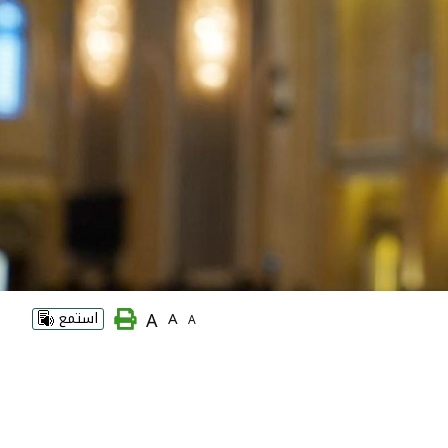
A
A
استمع
A