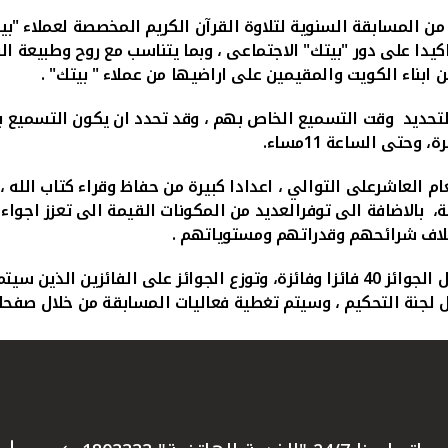
ان المبارك، وتاكيدا على دور "بيتك" الاجتماعى ، وبما يتناسب مع روح و
ن ابناء الكويت والمقيمين على اراضيها من عملاء " بيتك
" .
وحتى الساعة 11مساء
.
العاشرعلى التوالي ، اعدادا كبيرة من حفاظ وقراء كتاب الله ، 
ة، بالاضافة الى توفرالعديد من المكونات القيمة الى تعزز اجوا
اختلاف شرائحهم وقدراتهم ومستوياتهم
.
وتنظم المسابقة لفئتي الذكور والإناث بشكل منفصل، وتشمل الجوائز 40 فائزا وفائزة، و
بل لجنة التحكيم ، وسيتم تغطية فعاليات المسابقة من خلال صفح