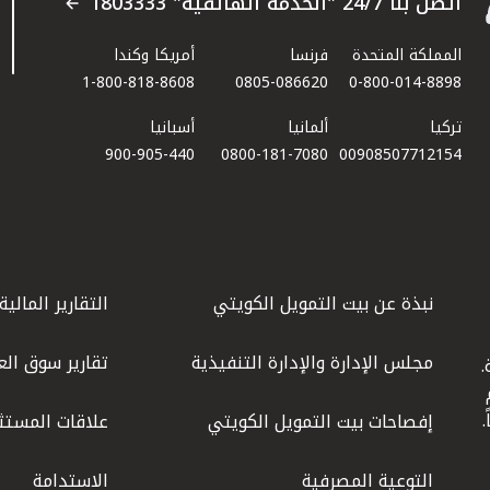
اتصل بنا 24/7 "الخدمة الهاتفية" 1803333
المملكة المتحدة
فرنسا
أمريكا وكندا
1-800-818-8608
0805-086620
0-800-014-8898
تركيا
ألمانيا
أسبانيا
900-905-440
0800-181-7080
00908507712154​
نبذة عن بيت التمويل الكويتي
التقارير المالية
مجلس الإدارة والإدارة التنفيذية
تقارير سوق الع
.
ليوم
إفصاحات بيت التمويل الكويتي
علاقات المستث
التوعية المصرفية
الاستدامة