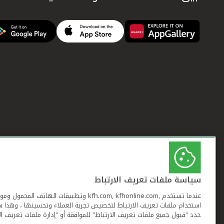
سياسة ملفات تعريف الارتباط
عندما تستخدم ,kfh.com, kfhonline.com وتطبيقات ا
استخدام ملفات تعريف الارتباط لتخصيص تجربة العملاء وتحسينها ، وهذا س
حدد "قبول جميع ملفات تعريف الارتباط" للموافقة أو "إدارة ملفات تعريف ال