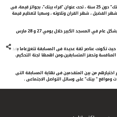
اعلن بيت التمويل الكويتى "بيتك" عن تنظيم النسخة العاشرة من المسابقة السنوية لتلاوة القرآن الكريم المخصصة لعملاء "بيتك" دون 25 سنة ، تحت عنوان "قراء بيتك"، بجوائز قيمة، فى
طبيعة الشهر الفضيل ، شهر القران وتلاوته ، وسعيا لتعظيم قيمة
وسيتم التواصل مع المشاركين الذين تنطبق عليهم الشروط لتحديد وقت التسميع الخاص بهم ، وقد تحدد ان يكون التسميع بشكل عام في المسجد الكبير خلال يومي 27 و 28 مارس
حيث تكونت عناصر ثقة عديدة فى المسابقة تتعززعاما بعد
ء المنافسة وتحفز المتسابقين،ومن اهمها لجنة التحكيم،
توزع الجوائز على الفائزين الذين سيتم اختيارهم من بين المتقدمين فى نهاية المسابقة التى
ات ومواقع " بيتك" على وسائل التواصل الاجتماعى
.