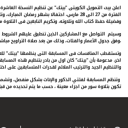
الفترة من 27 الى 28 مارس، احتفالا بشهر رمض
وفضيلة حفظ كتاب الله وتلاوته، وتكريم النابغين فى التلاوة م
،وفق جدول الأعمار والفئات، وذلك من بعد صلاة التراويح مباشرة، 
وتستقطب المنافسات فى المسابقة التى ينظمها "بيتك" للعام 
اخر، مدعومة بأن "بيتك" كان اول من بادر بتنظيم هذه المسابق
والتنظيم الجيد والترتيب الملائم لقدرات المتسابقين على 
تكون بتلاوة سور من اجزاء معينة ، حسب ما يتم تحديده من ق