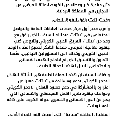
تركيا
مثل مبادرة خير وعطاء من الكويت لاغاثة المرضى من
اللاجئين في المملكة الاردنية.
مصر
وفد "بيتك" يرافق الفريق الطبي
وأعرب مدير أول مركز خدمات العلاقات العامة والتواصل
المملكة المتحدة
الاجتماعي في "بيتك"، عبدالله السيف، الذى رافق مع
وفد من "بيتك"، الفريق الطبي الكويتي وتابع عن كثب
مملكة البحرين
جهود معالجة المرضى، مقدما الشكر لجميع اعضاء الوفد
الطبي الكويتي وكذلك الى المسؤولين الاردنيين، مثمنا
التعاون والتنسيق الذى تم لانجاح الهدف الانساني
والاجتماعي النبيل لهذه الحملة الطبية
.
واضاف السيف
ان
هذه الحملة الطبية هي الثالثة للهلال
الاحمر الكويتي بدعم ومساندة من "بيتك"، معبرا عن
اعتزازه بالمشاركة في دعم جهود الهلال الاحمر الكويتي
ومواصلة جهود تعزيز العمل المجتمعي والانساني الذي
يعبر عن الدور الانساني والتنموي لدولة الكويت على كافة
المستويات".
استقبال الطفلة "سيرينا" التي أبصرت النور للمرة الأولى