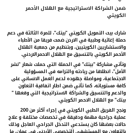
ضمن الشراكة الاستراتيجية مع الهلال الأحمر
القنوات المصرفية
الكويتي
أدوات وخدمات
شارك بيت التمويل الكويتي "بيتك"، للمرة الثالثة في دعم
حملة إغاثية وطبية في الاردن ضمت فريقا من الأطباء
خدمات ما بعد البيع
والاستشاريين الكويتيين، وبتنظيم من جمعية الهلال
الأحمر الكويتي بالتنسيق مع الهلال الاحمرالاردني.
وتأتي مشاركة "بيتك" في الحملة التي حملت شعار "نشر
اتصل بنا
الأمل"، انطلاقا من ريادته والتزامه في المسؤولية
الاجتماعية، ومواصلة جهوده لدعم العمل الانساني على
مواقع الفروع وأجهزة الصرف الآلي
كافة مستوياته، كما تأتي ضمن اطار اتفاقية التعاون
والدعم والتنسيق والشراكة الاستراتيجية التي وقعها "
ألمانيا
بيتك" مع الهلال الاحمر الكويتي.
ونجح الفريق الطبي الكويت
ي
في إجراء أكثر من 200
ماليزيا
عملية جراحية مهمة ودقيقة في تخصصات مختلفة و علاج
حالات بعضها كان يستدعي التدخل الجراحي العاجل وذلك
بالتعاون مع المستشفى التخصصي الأردني في عمان، ما