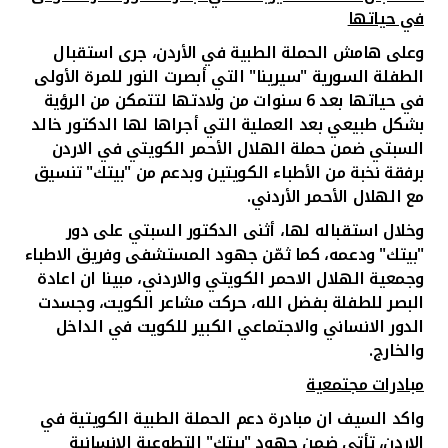
في حياتها
وعلى هامش الحملة الطبية في الأردن، جرى استقبال
الطفلة السورية "سيرينا" التي أبصرت النور للمرة الأولى
في حياتها بعد 6 سنوات من ولادتها لتتمكن من الرؤية
بشكل طبيعي بعد العملية التي أجراها لها الدكتور خالد
السبتي ضمن حملة الهلال الأحمر الكويتي في الاردن
برفقة نخبة من الأطباء الكويتين وبدعم من "بيتك" تنسيق
مع الهلال الأحمر الأردني
.
وخلال استقباله لها، أثنى الدكتور السبتي على دور
"بيتك" ودعمه، كما ثمّن جهود المستشفى وفريق الاطباء
وجمعية الهلال الاحمر الكويتي والاردني، مبينا ان اعادة
البصر للطفلة بفضل الله، حركت مشاعر الكويت، وجسدت
الدور الانساني والاجتماعي الكبير للكويت في الداخل
والخارج
.
مبادرات مجتمعية
واكد السيف ان مبادرة دعم الحملة الطبية الكويتية في
الاردن، تأتي ضمن جهود "بيتك" التطوعية الإنسانية