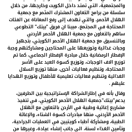
والمجتمعية، التي تمتد داخل الكويت وخارجها، من خلال
سلسلة من برامج التعاون المشترك المثمر مع جمعية
الهلال الأحمر، والتي تهدف إلى رفع المعاناة عن الفئات
المحتاجة في المجتمع، مبينا ان فريق "بيتك" التطوعي
ساهم بالتعاون مع جمعية الهلال الأحمر الأردني
وبالتنسيق مع جمعية الهلال الأحمر الكويتي، بتجهيز
وجبات غذائية وتوزيعها على المحتاجين ومشاركتهم وجبة
الإفطار الرمضانية خلال مبادرة الإفطار الجماعي، كما تم
توزيع الاف الوجبات، وتوزيع كسوة العيد على الأسر
المحتاجة، وتنظيم فعاليات أخرى، منها توزيع السلال
الغذائية وتنظيم فعاليات تعليمية للأطفال وتوزيع الهدايا
عليهم
.
وقال بأنه في إطارالشراكة الإستراتيجية بين الطرفين،
يدعم"بيتك"جمعية الهلال الأحمر الكويتي، في تنفيذ
مشاريع إغاثية وطبية في الأردن بالتعاون مع الهلال
الأحمر الأردني، منها مبادرات كسوة الشتاء، والإغاثة
الطبية، ومشاركة أطباء كويتيين في العمليات الجراحية،
وتأمين الغذاء لسنة، الى جانب إنشاء عيادة، وغيرها من