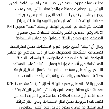
مجالات عمله ودوره الاجتماعي، حيث يعمل لغرس ثقافة الوعي
البيئي بين موظفيه وعملائه والمجتمعات التي يعمل فيها،
ويحرص على ان تكون المشاريع التي يساهم في تمويلها
صديقة للبيئة، كما اعتمد ان تكون الفروع والمقرات ومراكز
الخدمة متوافقة مع المعايير البيئية، ويمتلك "بيتك" معرض KFH
Auto، وهو المعرض الأكبر والأحدث للسيارات على مستوى
المنطقة، وهو صديق للبيئة ويتوافق مع معايير الاستدامة.
وقال أن "بيتك" أطلق مؤخرا تقرير الاستدامة، ضمن استراتيجية
الاستدامة المتكاملة للمجموعة، مبينا ان ذلك يتماشى مع معايير
الحوكمة البيئية والاجتماعية والمؤسسية وأهداف التنمية
المستدامة في أنشطة وإدارة وعمليات "بيتك" على المستوى
التشغيلي أو على مستوى استمرارية الأعمال لتحقيق قيمة
مضافة للمساهمين والعملاء والشركاء وأصحاب المصلحة.
الجدير بالذكر انه على صعيد البيئة: أطلق " بيتك" مشروع KFH is
Green وهو مظلة لجميع المبادرات التي تعنى بالبيئة، وكذلك
دعم انشاء أول منصة Carbon Offset في الكويت للحد من
الانبعاثات الكربونية ضمن اطار الاستدامة وفي اطار شراكة
استراتيجية مع مبادرة سدرة وفريق حلم أخضر التطوعي،