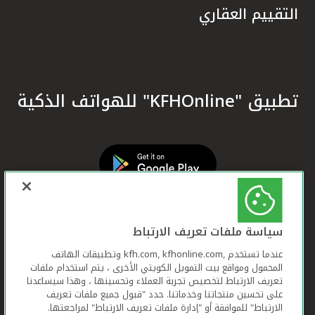
التقييم العقاري
تطبيق "KFHOnline" للهواتف الذكية
سياسة ملفات تعريف الارتباط
عندما تستخدم ,kfh.com, kfhonline.com وتطبيقات الهاتف
المحمول ومواقع بيت التمويل الكويتي الأخرى ، يتم استخدام ملفات
تعريف الارتباط لتخصيص تجربة العملاء وتحسينها ، وهذا سيساعدنا
على تحسين منتجاتنا وخدماتنا. حدد "قبول جميع ملفات تعريف
الارتباط" للموافقة أو "إدارة ملفات تعريف الارتباط" لمراجعتها.