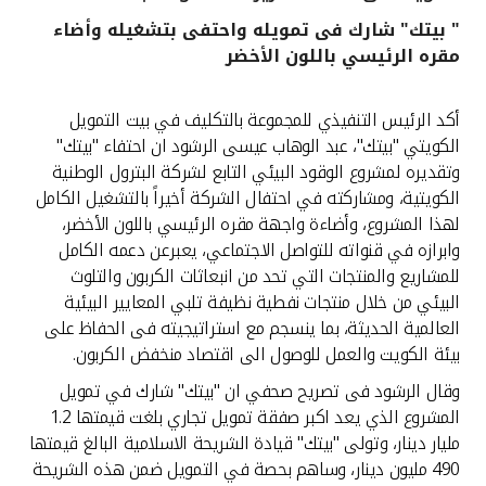
" بيتك" شارك فى تمويله واحتفى بتشغيله وأضاء
القنوات المصرفية
مقره الرئيسي باللون الأخضر
أدوات وخدمات
أكد الرئيس التنفيذي للمجموعة بالتكليف في بيت التمويل
الكويتي "بيتك"، عبد الوهاب عيسى الرشود ان احتفاء "بيتك"
خدمات ما بعد البيع
وتقديره لمشروع الوقود البيئي التابع لشركة البترول الوطنية
الكويتية، ومشاركته في احتفال الشركة أخيراً بالتشغيل الكامل
لهذا المشروع، وأضاءة واجهة مقره الرئيسي باللون الأخضر،
وابرازه في قنواته للتواصل الاجتماعي، يعبرعن دعمه الكامل
اتصل بنا
للمشاريع والمنتجات التي تحد من انبعاثات الكربون والتلوث
البيئي من خلال منتجات نفطية نظيفة تلبي المعايير البيئية
مواقع الفروع وأجهزة الصرف الآلي
العالمية الحديثة، بما ينسجم مع استراتيجيته فى الحفاظ على
بيئة الكويت والعمل للوصول الى اقتصاد منخفض الكربون.
ألمانيا
وقال الرشود فى تصريح صحفي ان "بيتك" شارك في تمويل
المشروع الذي يعد اكبر صفقة تمويل تجاري بلغت قيمتها 1.2
ماليزيا
مليار دينار، وتولى "بيتك" قيادة الشريحة الاسلامية البالغ قيمتها
490 مليون دينار، وساهم بحصة في التمويل ضمن هذه الشريحة