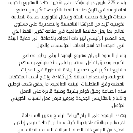
تركيا
بلغت 275 مليون دينار، مؤكدا على تقدير" بيتك" للمشروع باعتباره
نقلة نوعية في تاريخ صناعة النفط بالكويت، تمكن من تصنيع
منتجات بترولية صديقة للبيئة وإدخال تكنولوجيا جديدة للصناعة
مصر
الكويتية تزيد من قدرتها التنافسية والتصديرية على مستوى
العالم، بما يعزز مكانتها العالمية في صناعة تكرير النفط الذي
المملكة المتحدة
يعد المصدر الرئيسي لإيرادات الدولة، بالاضافة الى حماية البيئة
التي اصبحت احد اهم اهداف المؤسسات والدول.
مملكة البحرين
واشار الرشود الى ان مشروع الوقود البيئي يطور مصافي
الكويت ويحقق افضل استثمار باعلى عائد متوقع، وتساهم
مشاريع التكرير في تحقيق الزيادة المتطورة في القدرات
التحويلية، واستخدام الطاقة بكل كفاءة، وإنتاج أحدث المشتقات
النفطية وفق المتطلبات البيئية العالمية، ما يحقق هدف توطين
هذه الصناعة وخلق كوادر بشرية وطنية قادرة على العمل
والانتاج بالمقاييس الجديدة وتوفير فرص عمل للشباب الكويتي
المؤهل.
وشدد الرشود على التزام "بيتك" الراسخ بتعزيز الاستدامة
الاجتماعية والاقتصادية والبيئية، مبينا ان "بيتك" يتبنى إطلاق
العديد من البرامج ذات الصلة بالمجالات السابقة انطلاقا من