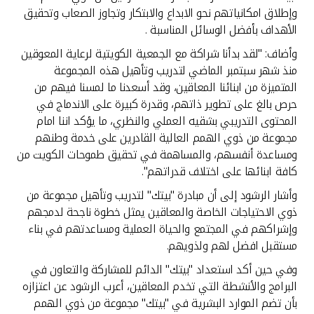
وإطلاق امكانياتهم نحو الابداع والابتكار وتجاوز الصعاب وتحقيق
الأهداف بأفضل الوسائل المناسبة .
وأضاف: "لقد بدأنا شراكة مع الجمعية الكويتية لرعاية المعوقين
منذ شهر سبتمبر الماضي لتدريب وتأهيل هذه المجموعة
المتميزة من ابنائنا المعاقين، وقد أسعدنا ما لمسنا فيهم من
حرص بالغ على تطوير ذاتهم، وقدرة كبيرة على الاندماج في
المحتوى التدريبي بشقيه العملي والنظري، ما يؤكد اننا امام
مجموعة من ذوي الهمم العالية القادرين على خدمة وطنهم
ومساعدة أنفسهم، والمساهمة في تحقيق طموحات الكويت من
كافة ابنائها على اختلاف قدراتهم".
وأشار الرشود إلى أن مبادرة "بيتك" لتدريب وتأهيل مجموعة من
ذوي الاحتياجات الخاصة والمعاقين يمثل خطوة ناجحة لدمجهم
وإشراكهم في المجتمع والحياة العملية ومساعدتهم في بناء
مستقبل افضل لهم ولذويهم.
وفي حين أكد استعداد "بيتك" الدائم للمشاركة والتعاون في
البرامج والأنشطة التي تخدم المعاقين، أعرب الرشود عن اعتزازه
بأن تضم الموارد البشرية في "بيتك" مجموعة من ذوي الهمم