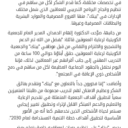
في تخصصات مختلفة، كما قدم الشكر لكل من ساهم في
تنظيم وانجاح البرنامج التدريبي للمعاقين الذي شمل مختلف
الإدارات في "بيتك"، منها الفروع المصرفية والموارد البشرية
والبطاقات المصرفية وغيرها.
من جانبها، صرَّحت الدكتورة إلهام الحمدان، المدير العام للجمعية
الكويتية لرعاية المعوقين قائلة: "بفضل من الله ثم الدعم
والتشجيع والالتزام والتفاني من قبل موظفي "بيتك" والجمعية
الكويتية لرعاية المعوقين، حقق أبناؤنا حوالي 100 ساعة من
التدريب المهني إلى جانب أقرانهم غير المعاقين. لذلك، فإننا
اليوم نحتفل بالجهود الجماعية العظيمة لكل من ساهم في دمج
الأشخاص ذوي الإعاقة في المجتمع".
وأضافت: "إننا فخورون جداً بالتعاون مع "بيتك" ونتقدم بفائق
الشكر وعظيم الامتنان لهم لتدريب مجموعة من طلبتنا المتميزين
سعياً لتحقيق أهداف الجمعية المتمثلة في تقديم الرعاية
والتعليم والدعم المبتكر القابل لإثراء وتحقيق تغيير إيجابي
مستمر لحياة الأشخاص الذين نخدمهم. كما أنه من الأمور
الأساسية لتحقيق أهداف خطة التنمية المستدامة لعام 2030".
يحرص "بيتك" على تنظيم دورات لموظفيه خاصة بتعلم بعض