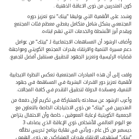
تركيا
كون المتدربين من ذوى الاعاقة الذهنية .
وشدد على الأهمية التي يوليها "بيتك" نحو تعزيز دوره
مصر
المجتمعي بشكل شامل متكامل يغطي معظم فئات المجتمع
ويقدم أبرز الأنشطة والخدمات التي تهم ابناءه.
المملكة المتحدة
وأضاف الرشود أن المساهمات الاجتماعية لـ "بيتك" من عوامل
دعم مسيرة التنمية والارتقاء بقدرات المجتمع الكويتي ومواجهة
مملكة البحرين
قضاياه الرئيسية وتعزيز الجهود لتحقيق مستقبل أفضل للجميع.
ولفت إلى أن هذه المبادرات المجتمعية تعكس النظرة الايجابية
لأهمية تعزيز دور القدرات البشرية في المساهمة في جهود
التنمية، ومساندة الدولة لتحقيق التقدم في كافة المجالات.
وأعرب الرشود عن سعادته بالمشاركة في تكريم أول دفعة من
المتدربين في "بيتك" من ذوي الاحتياجات الخاصة بالتعاون مع
الجمعية الكويتية لرعاية المعوقين ، خاصة وأن الاحتفال يتزامن
مع اليوم العالمي للأشخاص ذوي الإعاقة الذي يصادف 3
ديسمبر من كل عام ، ويأتي في نهاية برنامج تدريبي نظمَّه
"بيتك" استهدف الارتقاء بقدرات المشاركين من ذوي الهمم ،