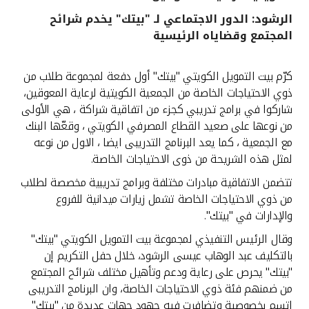
الرشود: الدور الاجتماعي لـ "بيتك" يخدم شرائح
القنوات المصرفية
المجتمع وقضاياه الرئيسية
أدوات وخدمات
كرّم بيت التمويل الكويتي "بيتك" أول دفعة لمجموعة طلاب من
ذوي الاحتياجات الخاصة من الجمعية الكويتية لرعاية المعوقين،
خدمات ما بعد البيع
شاركوا في برامج تدريبي كجزء من اتفاقية شراكة ، هي الأولى
من نوعها على صعيد القطاع المصرفي الكويتي ، وقعّها البنك
مع الجمعية ، كما يعد البرنامج التدريبى ايضا ، الاول من نوعه
لمثل هذه الشريحة من ذوى الاحتياجات الخاصة.
اتصل بنا
تتضمن الاتفاقية مبادرات مختلفة وبرامج تدريبية مخصصة لطلاب
مواقع الفروع وأجهزة الصرف الآلي
من ذوي الاحتياجات الخاصة تشمل زيارات ميدانية للفروع
والإدارات في "بيتك".
ألمانيا
وقال الرئيس التنفيذي لمجموعة بيت التمويل الكويتي "بيتك"
بالتكليف عبد الوهاب عيسى الرشود، خلال حفل التكريم إن
ماليزيا
"بيتك" يحرص على رعاية ودعم وتأهيل مختلف شرائح المجتمع
من ضمنهم فئة ذوي الاحتياجات الخاصة، وان البرنامج التدريبى
اتسم بخصوصية وتضافرت فيه جهود جهات عديدة من "بيتك"