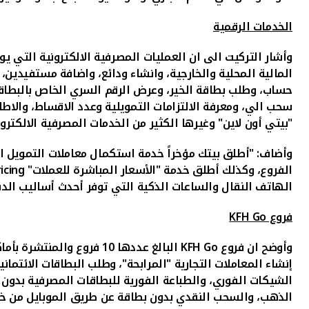
الخدمات الرقمية
وأشار التركيت الى ان العمليات المصرفية الالكترونية التي ي
المالية المحلية والخارجية، وانشاء ودائع، واضافة مستفيدين
حساب، وطلب بطاقة الخير، وعرض الرقم السري الخاص بالبطاقات
سحب الي، ومعرفة الالتزامات التمويلية وعدد الاقساط، والا
"بيتي أون لاين" وغيرها الكثير من الخدمات المصرفية الالكترون
وأضاف: "أطلق بيتك مؤخراً خدمة استكمال معاملات التمويل ا
الفروع، وكذلك أطلق خدمة "الأسعار المباشرة للعملات"
icing
الهاتف النقال والساعات الذكية التي توفر أحدث أساليب الدفع
فروع
KFH Go
وأوضح ان فروع
KFH Go
البالغ عددها 10 فروع والمنتشرة بأماكن مختلفة في الكويت بما فيها مطار الكويت الدولي
إنشاء المعاملات التجارية "المرابحة"، وطلب البطاقات الائتما
الذهب، والسحب النقدي بدون بطاقة عن طريق الموبايل من خل