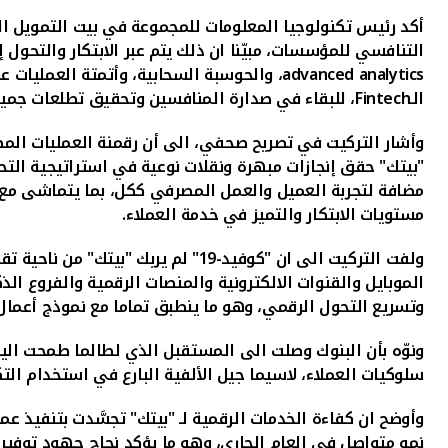
أكد رئيس تكنولوجيا المعلومات للمجموعة في بيت التمويل ا
التنافسي للمؤسسات، مبيّنا ان ذلك يتم عبر الابتكار والتحول 
advanced analytics
، والحوسبة السحابية، وأتمتة العمليات ع
الـ
Fintech
، للبقاء في صدارة المنافسين وتحقيق تطلعات جميع
وأشار التركيت في تصريح صحفي، الى أن رقمنة العمليات المصرفي
"بيتك" حقق إنجازات مبهرة ونقلات نوعية في استراتيجية الت
مضافة لتجربة العميل والعمل المصرفي ككل، بما يتماشى مع ر
مستويات الابتكار والتميز في خدمة العملاء.
ولفت التركيت الى ان "كوفيد-19" لم
الموبايل والقنوات الالكترونية والمنصات الرقمية والفروع الذ
وتسريع التحول الرقمي، وهو ما ينطبق تماما مع نموذج أعمال "
ونوّه بأن البنوك وصلت الى المستقبل الذي لطالما طمحت اليه،
سلوكيات العملاء، لاسيما جيل الألفية البارع في استخدام التك
وأوضح ان كفاءة الخدمات الرقمية لـ "بيتك" تجسَّدت بتنفيذ عملاء البنك لنحو 140 مليون عملية مصرفية رقمية عبر الموقع ال
نمو متواصل في العام الجاري، وهو ما يؤكد نجاح جهود توفير 