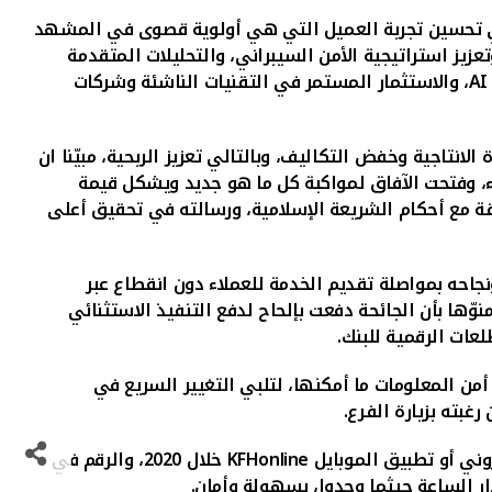
 في تحسين تجربة العميل التي هي أولوية قصوى في المشهد
تعزيز استراتيجية الأمن السيبراني، والتحليلات المتقدمة
AI
، والاستثمار المستمر في التقنيات الناشئة وشركات
نتاجية وخفض التكاليف، وبالتالي تعزيز الربحية، مبيّنا ان
ء، وفتحت الآفاق لمواكبة كل ما هو جديد ويشكل قيمة
قة مع أحكام الشريعة الإسلامية، ورسالته في تحقيق أعلى
ية "بيتك" ونجاحه بمواصلة تقديم الخدمة للعملاء دون انقطاع عبر
وّها بأن الجائحة دفعت ب
إلحاح لدفع التنفيذ الاستثنائي
عات الرقمية للبنك.
أمن المعلومات ما أمكنها، لتلبي التغيير السريع في
غبته بزيارة الفرع.
KFHonline
خلال 2020، والرقم في
ر الساعة حيثما وجدوا، بسهولة وأمان.