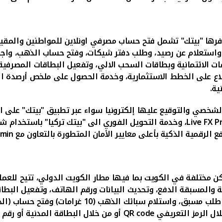
وفرها "بيتك" تشمل فتح حساب مصرفي اونلاين للمواطنين والمقيمين
، واستعلام عن رصيد، وطلب دفتر شيكات، وفتح حساب الذهب، واجر
 الائتمانية وبطاقات السحب الالي، وتفعيل البطاقات المصرفية ا
طلاع على الخطط الاستثمارية، وخدمة الحصول على ملخص أرصدة ال
ية.
لشخصي والتوقيع عليها إلكترونيا سواء عبر تطبيق "بيتك" على ال
Live FX Pr
، وخدمة التحويل الفوري الى "بيتك تركيا" باستخدام 
 الرقمية الذكية بأعلى معايير الأمان المتطورة بالتعاون مع
rmin
، تتيح للعم
نية والمسبقة الدفع، وتحديث البيانات ورقم الهاتف، وتفعيل البطا
الشيكات الفوري، والطباعة الفورية للبطاقات المصرفية ب
ال الرمز التعريفي
QR code
أو من خلال البطاقة المدنية أو رقم 