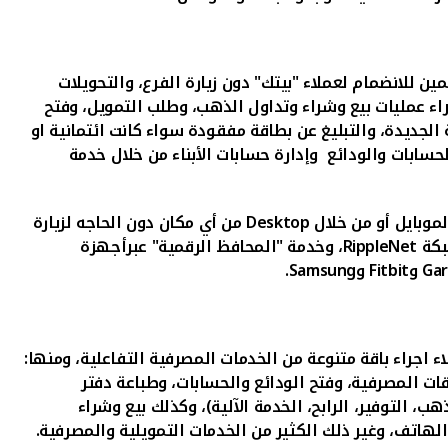
 للانضمام لعملاء "بيتك" دون زيارة الفرع، والتحويلات
اء عمليات بيع وشراء وتداول الذهب، وطلب التمويل، وفتح
لجديدة، والتبليغ عن بطاقة مفقودة سواء كانت ائتمانية او
حسابات والودائع
وإدارة حسابات الأبناء من خلال خدمة
موبايل أو من خلال
Desktop
من أي مكان دون الحاجه لزيارة
شبكة
RippleNet
، وخدمة "المحافظ الرقمية" عبرأجهزة
Ga
و
Fitbit
و
Samsung
.
لاء اجراء باقة متنوعة من الخدمات المصرفية التفاعلية، ومنها:
قات المصرفية، وفتح الودائع والحسابات، وطباعة دفتر
دون طلب مسبق، واستلام سبائك الذهب (10 غرامات) وفتح حساب (الذهب، التوفير، الرابح، الخدمة الآلية)، وكذلك بيع وشراء
الهاتف، وغير ذلك الكثير من الخدمات التمويلية والمصرفية
.