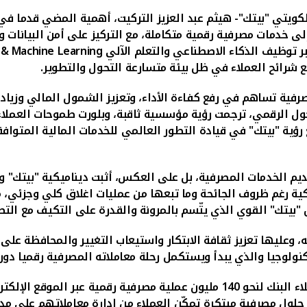
لكويتي "بيتك"- هيثم عبد العزيز التركيت، أهمية المضي قدما
إلى خدمات مصرفية رقمية متكاملة، مع التركيز على أمن البيانات
و
بر توظيف الذكاء الاصطناعي
والتعلم الآلي
 & Machine Learning
 شرائح العملاء في ظل بيئة متسارعة التحول والتطوير.
ة تساهم في رفع كفاءة الأداء، وتعزيز الشمول المالي وزيادة الا
حول الرقمي، ترجمت رؤية مؤسسية ثاقبة، وبلورت طموحات العملا
ؤية "بيتك" في قيادة التطور العالمي للخدمات المالية المتواف
 يربك "بيتك" من ناحية تقديم الخدمات المصرفية، بل على العكس، أثبت ديناميك
كية
رغم ظروف الجائحة وما تبعها من عمليات اغلاق كلي وجزئي، من
بيتك" القوي الذي يتّسم بالمرونة والقدرة على التكيف مع التطل
 وعليها تعزيز ثقافة الابتكار واستيعاب التغيير والمحافظة على 
نولوجيا والذي يبدأ ويستكمل رحلة معاملاته المصرفية رقميا دون ر
إلكتروني أو تطبيق الموبايل
حلول مصرفية مبتكرة تمكّن العملاء من ادارة معاملاتهم على مدا