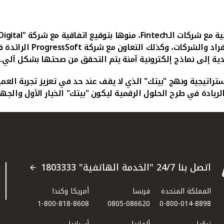
ة مع شركات الـ
Fintech
، منوها بتوقيع اتفاقية مع شركة "
Digital
فراد والشركات، وكذلك التعاون مع شركة
ProgressSoft
الرائدة ف
يدية إلى نماذج إلكترونية آمنة يتم التحقق من صحتها بشكل آلي.
 استراتيجية ونهج "بيتك" الذي لا يقف عند حد في تعزيز تجربة ال
لريادة في طرح الحلول الرقمية ليكون "بيتك" الخيار الأول والجه
اتصل بنا 24/7 "الخدمة الهاتفية" 1803333
المملكة المتحدة
فرنسا
أمريكا وكندا
1-800-818-8608
0805-086620
0-800-014-8898