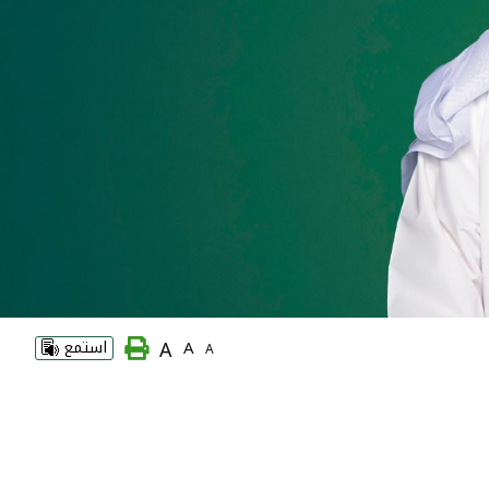
A
A
استمع
A