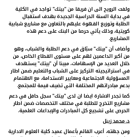
ولفت الرويح الى ان فريقا من "بيتك" تواجد في الكلية
في بداية السنة الدراسية الجديدة بهدف استقبال
الطلبة وتوزيع القهوة عليهم بالتعاون مع مشاريع شبابية
كويتية، وذلك يأتي حرصا من البنك على دعم هذه
المشاريع.
وأضاف
أن "بيتك" سبّاق في دعم الطلبة والشباب، وهو
من أكبر الداعمين لهم على مستوى القطاع الخاص، من
خلال العديد من الإسهامات، مبينا أ
ن "بيتك" يستهدف
في استراتيجيته التركيز على الشباب والتعليم ضمن اطار
المسؤولية الاجتماعية ومعايير الاستدامة، مع الاهتمام
بدعم مبادراتهم المختلفة التي تضيف قيمة للمجتمع.
كما تجدر الاشارة ايضا ان لدى "بيتك" سجل حافل في دعم
مشاريع التخرج للطلبة في مختلف التخصصات ضمن اطار
الحرص على تشجيع كل المبادرات والإبداعات العلمية.
د. محمد زينل
ومن جهته، أعرب القائم بأعمال عميد كلية العلوم الادارية