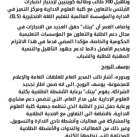
وتأهيل 300 طالب وطالبة كويتيين لإجتياز اختبارات
الآيلتس بالتعاون مع كلية العلوم الادارية ومركز التميز في
الادارة والمؤسسة العالمية لتعليم اللغة الانجليزية
(ELS)
.
واضاف العمر أن "بيتك" حقق العديد من الانجازات في
مجال دعم الطلبة والتعاون مع المؤسسات التعليمية
الحكومية والخاصة، مؤكدا المضي قدما في هذا الالتزام
وتقديم الأفضل دائما لدعم جهود التأهيل والتنمية
المهنية للطلبة والشباب.
يوسف الرويح
وبدوره، أشار نائب المدير العام للعلاقات العامة والإعلام
للمجموعة- يوسف الرويح، الى انه ضمن اطار تجديد
الشراكة، يقوم "بيتك" برعاية الأنشطة
الطلابية
بكلية
العلوم الإدارية على مدار العام، التي تتضمن دعم مشاريع،
ورعاية حفل تخرج الطلبة الذي تنظمه جمعية كلية العلوم
الادارية، بالاضافة الى التعاون مع الاندية الطلابية
والمشاركة في فعاليات وأنشطة نادي الادارة والتسويق،
وغير ذلك من الفعاليات والندوات والأنشطة الطلابية
المختلفة التي تنظمها الكلية.