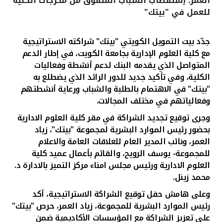
العمر: إستقطاب الشباب المتفوّق من مخرجات الكلية
للعمل في "بيتك"
القنوات المصرفية
جدّد بيت التمويل الكويتي "بيتك" شراكته الاستراتيجية
أدوات وخدمات
مع كلية العلوم الإدارية بجامعة الكويت، في إطار الدعم
المتواصل الذي يقدمه البنك لدعم أنشطة وفعاليات
خدمات ما بعد البيع
الكلية، وفي تأكيد جديد للدور الرائد الذي يضطلع به
"بيتك" في الاهتمام بالطلبة والشباب ورعاية أنشطتهم
وفعالياتهم في مختلف المجالات.
اتصل بنا
وجرى توقيع تجديد الشراكة في مقر كلية العلوم الادارية
بحضور رئيس الموارد البشرية لمجموعة "بيتك"، زياد
مواقع الفروع وأجهزة الصرف الآلي
العمر، ونائب المدير العام للعلاقات العامة والاعلام
للمجموعة- يوسف الرويح، والقائم بأعمال عميد كلية
العلوم الادارية ورئيس مجلس امناء مركز التميز بالادارة د.
ألمانيا
محمد زينل.
وعلى هامش حفل توقيع الشراكة الاستراتيجية، أكد
ماليزيا
رئيس الموارد البشرية للمجموعة، زياد العمر، حرص "بيتك"
على تعزيز الشراكة مع المؤسسات الأكاديمية ضمن