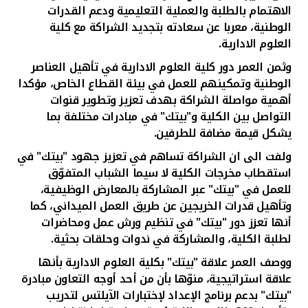
تركيا
الاهتمام بالطلبة والعملية التعليمية ودعم القدرات
الوطنية، معربا عن سعادته بتجديد الشراكة مع كلية
مصر
العلوم الادارية.
وثمن العمر دور كلية العلوم الادارية في تأهيل العناصر
المملكة المتحدة
الوطنية وتمكينهم للعمل في بيئة القطاع الخاص،
مؤكدا
أهمية مواصلة الشراكة بهدف تعزيز وتطوير قنوات
التواصل بين الكلية و"بيتك" في مبادرات مختلفة بما
مملكة البحرين
يشكل قيمة مضافة للطرفين.
ولفت الى ان الشراكة تساهم في تعزيز جهود "بيتك" في
استقطاب مخرجات الكلية لا سيما الشباب المتفوّق
للعمل في "بيتك" عبر المشاركة بالمعارض الوظيفية،
وتأهيل قدرات الخريجين عن طريق العمل الميداني، كما
أنها تعزز دور "بيتك" في تنظيم ورش عمل ومحاضرات
لطلبة الكلية،
والمشاركة في ندوات وحلقات بحثية.
ووصف العمر علاقة
"بيتك" بكلية العلوم الادارية بأنها
علاقة استراتيجية، منوّها بأن من أحد أوجه التعاون مبادرة
"بيتك" بدعم برنامج الإعداد لإختبارات الآيلتس لتدريب