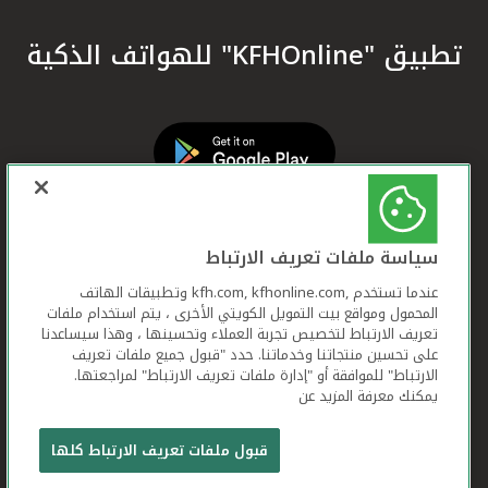
تطبيق "KFHOnline" للهواتف الذكية
سياسة ملفات تعريف الارتباط
عندما تستخدم ,kfh.com, kfhonline.com وتطبيقات الهاتف
المحمول ومواقع بيت التمويل الكويتي الأخرى ، يتم استخدام ملفات
تعريف الارتباط لتخصيص تجربة العملاء وتحسينها ، وهذا سيساعدنا
على تحسين منتجاتنا وخدماتنا. حدد "قبول جميع ملفات تعريف
الارتباط" للموافقة أو "إدارة ملفات تعريف الارتباط" لمراجعتها.
يمكنك معرفة المزيد عن
بيت التمويل الكويتي جميع الحقوق محفوظة © 2026
قبول ملفات تعريف الارتباط كلها