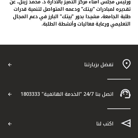
ورئيس مجلس امناء مركز التميز بالادارة د. محمد زينل،
عن
تقديره لمبادرات "بيتك" ودعمه المتواصل لتنمية قدرات
طلبة الجامعة، مشيدا بدور "بيتك" البارز في دعم المجال
التعليمي ورعاية فعاليات وأنشطة الطلبة.
تفضل بزيارتنا
اتصل بنا 24/7 "الخدمة الهاتفية" 1803333
اكتب لنا