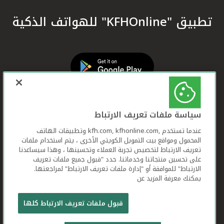
تطبيق "KFHOnline" للهواتف الذكية
سياسة ملفات تعريف الارتباط
عندما تستخدم ,kfh.com, kfhonline.com وتطبيقات الهاتف
المحمول ومواقع بيت التمويل الكويتي الأخرى ، يتم استخدام ملفات
تعريف الارتباط لتخصيص تجربة العملاء وتحسينها ، وهذا سيساعدنا
على تحسين منتجاتنا وخدماتنا. حدد "قبول جميع ملفات تعريف
الارتباط" للموافقة أو "إدارة ملفات تعريف الارتباط" لمراجعتها.
يمكنك معرفة المزيد عن
بيت التمويل الكويتي جميع الحقوق محفوظة © 2026
قبول ملفات تعريف الارتباط كلها
شروط وأحكام استخدام الموقع الإلكتروني
ملفات