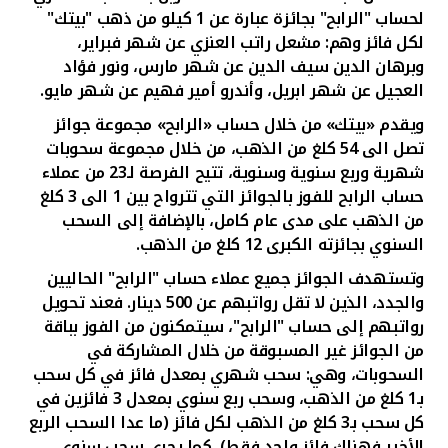
تركيا
لحساب "الرابح" بجائزة عبارة عن 1 كيلو من ذهب "بيتك"
لكل فائز وهم: مشعل راتب العنزي عن شهر فبراير،
مصر
وبرهان الدين سيف الدين عن شهر مارس، ونور فؤاد
العجيل عن شهر ابريل، وأندرو أمير فهيم عن شهر مايو.
المملكة المتحدة
ويقدم «بيتك» من خلال حساب «الرابح» مجموعة جوائز
تصل الى 54 كلغ من الذهب، من خلال مجموعة سحوبات
مملكة البحرين
شهرية وربع سنوية وسنوية، تتيح الفرصة لـ23 من عملاء
حساب الرابح للفوز بالجوائز التي تترواح بين 1 الى 3 كلغ
من الذهب على مدى عام كامل، بالإضافة إلى السحب
السنوي بجائزته الكبرى 12 كلغ من الذهب.
وتستهدف الجوائز جميع عملاء حساب "الرابح" الحاليين
والجدد، الذين لا تقل رواتبهم عن 500 دينار. فعند تحويل
رواتبهم إلى حساب "الرابح"، سيتمكنون من الفوز بباقة
من الجوائز غير المسبوقة من خلال المشاركة في
السحوبات، وهي: سحب شهري بمعدل فائز في كل سحب
بـ1 كلغ من الذهب، وسحب ربع سنوي بمعدل 3 فائزين في
كل سحب بـ3 كلغ من الذهب لكل فائز (ما عدا السحب الربع
الأخير فهناك فائز واحد فقط). كما يجري سحب سنوي