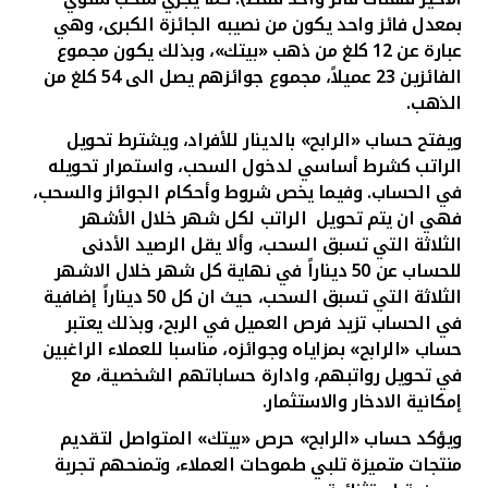
بمعدل فائز واحد يكون من نصيبه الجائزة الكبرى، وهي
عبارة عن 12 كلغ من ذهب «بيتك»، وبذلك يكون مجموع
الفائزين 23 عميلاً، مجموع جوائزهم يصل الى 54 كلغ من
الذهب.
ويفتح حساب «الرابح» بالدينار للأفراد، ويشترط تحويل
الراتب كشرط أساسي لدخول السحب، واستمرار تحويله
في الحساب. وفيما يخص شروط وأحكام الجوائز والسحب،
فهي
ان يتم تحويل
الراتب لكل شهر خلال الأشهر
الثلاثة التي تسبق السحب، وألا يقل الرصيد الأدنى
للحساب عن 50 ديناراً في نهاية كل شهر خلال الاشهر
الثلاثة التي تسبق السحب، حيث ان كل 50 ديناراً إضافية
في الحساب تزيد فرص العميل في الربح، وبذلك يعتبر
حساب «الرابح» بمزاياه وجوائزه، مناسبا للعملاء الراغبين
في تحويل رواتبهم، وادارة حساباتهم الشخصية، مع
إمكانية الادخار والاستثمار.
ويؤكد حساب «الرابح» حرص «بيتك» المتواصل لتقديم
منتجات متميزة تلبي طموحات العملاء، وتمنحهم تجربة