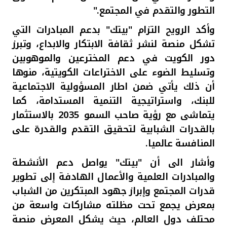
التطور والتقدم في المجتمع."
وأكد الرويح التزام "بيتك" بدعم المبادرات التي
تشكل منصة لنشر ثقافة الابتكار والابداع، وتبرز
دور الكويت في دعم المخترعين والموهوبين
وتسليط الضوء على الاختراعات الكويتية، منوها
أن ذلك يأتي ضمن اطار المسؤولية الاجتماعية
للبنك، واستراتيجية التنمية المستدامة، كما
يتماشى مع رؤية صاحب السمو 2035 بالاستثمار
بالقدرات الشبابية لتحقيق التقدم والقدرة على
المنافسة عالميا.
وأشار الى أن "بيتك" يواصل دعم الأنشطة
والمبادرات العلمية والأعمال الهادفة إلى تطوير
قدرات المجتمع وإبراز جهود المبتكرين من الشباب
بمعرض يجمع تحت مظلته مشاركات واسعة من
محتلف دول العالم، حيث يشكل المعرض منصة