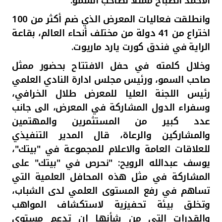
الأحمد الصباح ممثلا لصاحب السمو.
تركيا
وانطلقت فعاليات المعرض الذي ضم أكثر من 100
مصر
اختراع من 41 دولة من مختلف أنحاء العالم، بقاعة
الراية
في فندق كورت يارد ماريوت.
المملكة المتحدة
وخلال كلمته في حفل الافتتاح
بحضور ممثل
صاحب السمو، ورئيس مجلس ادارة النادي العلمي
مملكة البحرين
رئيس اللجنة العليا للمعرض طلال الخرافي،
وسفراء الدول المشاركة في المعرض، الى جانب
عدد كبير من المستثمرين والمهتمين
والمشاركين والرعاة، قال المدير التنفيذي
للعلاقات العامة والاعلام للمجموعة في "بيتك"،
يوسف عبدالله الرويح: "نحرص في "بيتك" على
المشاركة في مثل هذه المحافل العلمية التي
تساهم في رفع المستوى العلمي لدى الشباب،
وتخلق بيئة تحفيزية لاستكشاف المواهب
والقدرات التي من شأنها ان تدعم مستوى