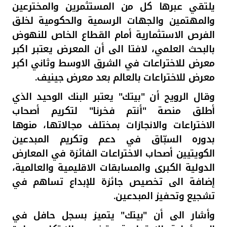
يلتقي عبرها كل من المستثمرين والمخترعين
والمهتمين والجهات الرسمية والحكومية لخلق
الفرص الاستثمارية أمام القطاع الخاص للنهوض
بالبحث العلمي، لافتا الى أن المعرض يعتبر اكبر
معرض للاختراعات في الشرق الاوسط وثاني اكبر
معرض للاختراعات بالعالم بعد معرض جينيف.
وقال الرويح أن "بيتك" يعتبر البنك الوحيد الذي
أطلق منصة "أنتم فخرنا" لتكريم أصحاب
الاختراعات والانجازات بمختلف مجالاتها، منوها
بدوره السبّاق في دعم وتكريم المبدعين
الكويتيين أصحاب الاختراعات الفائزة في المعارض
الدولية الكبرى والمسابقات الاقليمية والعالمية،
إضافة الى تخصيص جائزة للإبداع تساهم في
تشجيع وتحفيز المبدعين.
وأشار الى أن "بيتك" يتميز بسجل حافل في