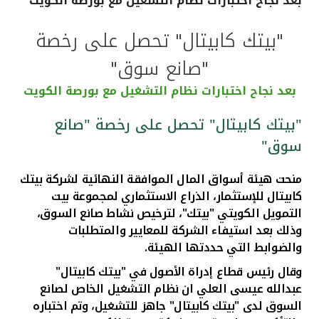
بعد نجاح اختبارات نظام التشغيل مع بورصة الكويت
القنوات المصرفية
"بيتك كابيتال" تحصل على رخصة
"صانع سوق"
أدوات وخدمات
بعد نجاح اختبارات نظام التشغيل مع بورصة الكويت
خدمات ما بعد البيع
"بيتك كابيتال" تحصل على رخصة "صانع
سوق"
اتصل بنا
منحت هيئة أسواق المال الموافقة
النهائية لشركة بيتك
كابيتال للإستثمار، الذراع الاستثماري لمجموعة بيت
مواقع الفروع وأجهزة الصرف الآلي
التمويل الكويتي "بيتك"، لترخيص نشاط صانع السوق،
وذلك بعد استيفاء الشركة للمعايير والمتطلبات
ألمانيا
والضوابط التي حددتها الهيئة.
وقال رئيس قطاع إدراة الأصول في "بيتك كابيتال"
ماليزيا
عبدالله عيسى العلي ان نظام التشغيل الخاص لصانع
السوق لدى "بيتك كابيتال" جاهز للتشغيل، وتم اختباره