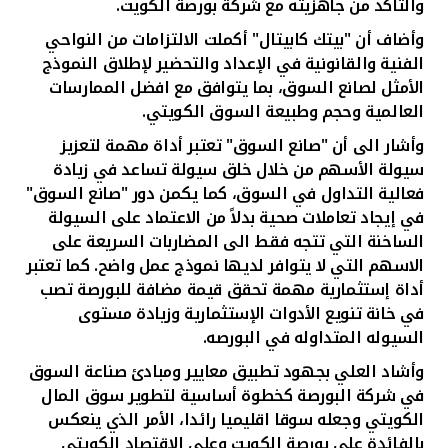
تركيا
والتأكد من جاهزيته مع شركة بورصة الكويت.
وأضاف أن "بيتك كابيتال" أكملت الالتزامات من النواحي
مصر
الفنية والقانونية في الإعداد والتحضير لإطلاق النموذج
الأمثل لصانع السوق، بما يتوافق مع افضل الممارسات
العالمية وحجم وطبيعة السوق الكويتي.
المملكة المتحدة
وأشار الى أن "صانع السوق" تعتبر أداة مهمة لتعزيز
سيولة الأسهم من خلال خلق سيولة تساعد في زيادة
مملكة البحرين
فعالية التداول في السوق، كما يكمن دور "صانع السوق"
في إيجاد تعاملات صحية بدلاً من الاعتماد على السيولة
الساخنة التي تتجه فقط الى المضاربات السريعة على
الاسهم التي لا يتوافر لديها نموذج عمل واضح. كما تعتبر
أداة إستثمارية مهمة تحقق قيمة مضافة للبورصة تصب
في خانة تنويع الأدوات الإستثمارية وزيادة مستوى
السيوله المتداوله في البورصه.
وأشاد العلي بجهود تطبيق معايير ومبادئ صناعة السوق
في شركة البورصة كخطوة أساسية لتطوير سوق المال
الكويتي وجعله سوقا اقليميا رائدا، الأمر الذي ينعكس
بالفائدة على بورصة الكويت وعلى الاقتصاد الكويتي