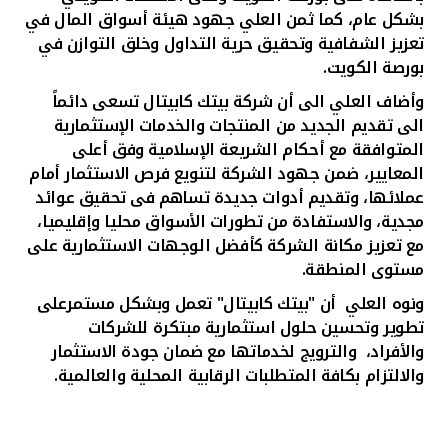
بشكل عام، كما ثمن العلي جهود هيئة أسواق المال في
تعزيز الشفافية وتحقيق حرية التداول وخلق التوازن في
بورصة الكويت.
وأضاف العلي الى أن شركة بيتك كابيتال تسعى دائماً
الى تقديم الجديد من المنتجات والخدمات الإستثمارية
المتوافقة مع أحكام الشريعة الإسلامية وفق أعلى
المعايير، ضمن جهود الشركة لتنويع فرص الاستثمار أمام
عملائها، وتقديم أدوات جديدة تساهم فى تحقيق عوائد
مجدية، والاستفادة من تطورات الأسواق محليا وإقليميا،
مع تعزيز مكانة الشركة كأفضل الوجهات الاستثمارية على
مستوى المنطقة
.
ونوه العلي أن "بيتك كابيتال" تعمل وبشكل مستمرعلى
تطوير وتحسين حلول استثمارية مبتكرة للشركات
والأفراد، والترويج لخدماتها
مع ضمان جودة الاستثمار
والالتزام بكافة المتطلبات الرقابية المحلية والعالمية.