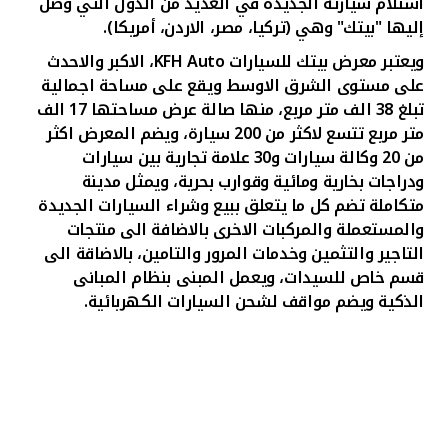
استلام سيارته الجديدة في العديد من الدول التي وصل
إليها "بيتك" وهي (تركيا، مصر، الاردن، أمريكا).
ويعتبر معرض بيتك للسيارات
KFH Auto
، الاكبر والاحدث
على مستوى الشرق الاوسط ويقع على مساحة اجمالية
تبلغ 38 الف متر مربع، منها صالة عرض مساحتها 17 الف
متر مربع تتسع لاكثر من 200 سيارة، ويضم المعرض اكثر
من 20 وكالة سيارات و30 علامة تجارية بين سيارات
ودراجات بخارية ومائية وقوارب بحرية، ويمثل مدينة
متكاملة تضم كل ما يتعلق ببيع وشراء السيارات الجديدة
والمستعملة والمركبات الاخرى بالاضافة الى منتجات
التاجير والتثمين وخدمات المرور والتامين، بالاضاقة الى
قسم خاص للسيدات، ويعمل المبنى بنظام المبانى
الذكية ويضم مواقف لشحن السيارات الكهربائية.