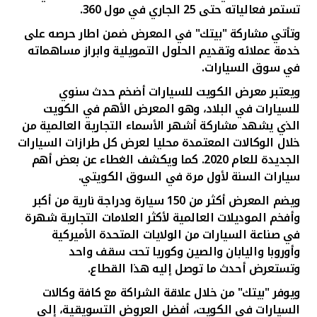
تركيا
تستمر فعالياته حتى 25 الجاري في مول
360
.
وتأتي مشاركة "بيتك" في المعرض ضمن اطار حرصه على
مصر
خدمة عملائه وتقديم الحلول التمويلية وابراز مساهماته
في سوق السيارات.
المملكة المتحدة
ويعتبر معرض الكويت للسيارات أضخم حدث سنوي
للسيارات في البلاد، وهو المعرض الأهم في الكويت
مملكة البحرين
الذي يشهد مشاركة أشهر الأسماء التجارية العالمية من
خلال الوكالات المعتمدة محليا لعرض كل طرازات السيارات
الجديدة للعام 2020. كما ويكشف الغطاء عن بعض أهم
سيارات السنة لأول مرة في السوق الكويتي
.
ويضم المعرض أكثر من 150 سيارة ودراجة نارية من أكبر
وأفخم الموديلات العالمية لأكثر العلامات التجارية شهرة
في صناعة السيارات من الولايات المتحدة الأميركية
وأوروبا واليابان والصين وكوريا تحت سقف واحد
وتستعرض أحدث ما توصل إليه هذا القطاع.
ويوفر "بيتك" من خلال علاقة الشراكة مع كافة وكالات
السيارات في الكويت، أفضل العروض التسويقية، إلى