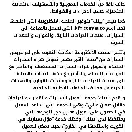
جانب باقة من الخدمات التمويلية والتسهيلات الائتمانية
المتميزة، حسب الاجراءات والضوابط.
كما يتيمز "بيتك" بتوفير المنصة الالكترونية التي اطلقها
تحت اسم
kfh.com/auto
، التي تشمل بالاضافة الى
السيارات، منتجات الدراجات النارية، والقوارب والمعدات
البحرية.
وتتيح المنصة الالكترونية امكانية التعرف على اخر عروض
السيارات من "بيتك" التي تشمل تمويل شراء السيارات
الجديدة، وتمويل شراء السيارات المستعملة، والتأجير مع
المواعدة بالتملك، والتأجير مع خدمة الصيانة، بالاضافة
الى منتجات الدراجات النارية ومنتجات القوارب والمعدات
البحرية من مختلف العلامات التجارية العالمية.
ويقدم "بيتك" خدمة "تمويل السيارات والقوارب والدراجات
مقابل ضمان مالي"، وهي الخدمة التي تساعد العميل
في الحصول على تمويل مقابل حجز الوديعة التي
يمتلكها لدى "بيتك". وكذلك خدمة "موّل سيارتك في
الكويت واستلمها في الخارج"، بحيث يمكن للعميل