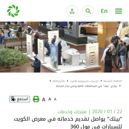
En
الخدمات المصرفية للأفراد
الخدمات المالية الخاصة و
الخدمات المصرفية الإلكترونية للأفراد
الخدمات المصرفية الإلكترونية للشركات
الحسابات المصرفية
خدمة "بيتك" للتداول الإلكتروني
البطاقات
الصفحة الرئيسية
الخدمات المصرفية للأفراد
الأخبار
2020
عيادي "بيتك" في المحافظات كافة..وعلى مدار الساعة
"برامج العملاء"
A
A
استمع
A
التمويل
22 / 01 / 2020
| منتجات وخدمات
"بيتك" يواصل تقديم خدماته في معرض الكويت
الاستثمار
للسيارات في مول 360