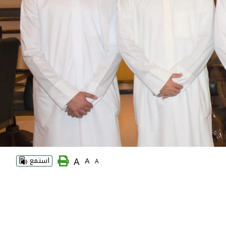
A
A
استمع
A