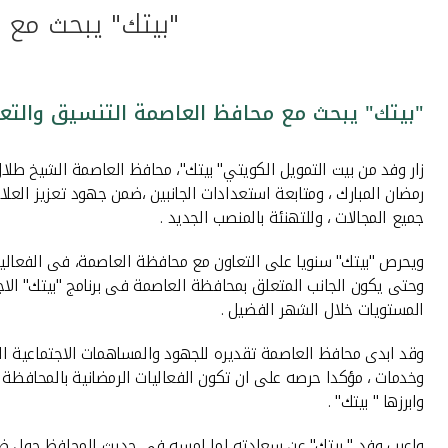
"بيتك" يبحث مع 
"بيتك" يبحث مع محافظ العاصمة التنسيق والتع
زار وفد من بيت التمويل الكويتي" بيتك"، محافظ العاصمة الشيخ طلال
رمضان المبارك ، ومتابعة استعدادات الجانبين ،ضمن جهود تعزيز الع
جميع المجالات ، وللتهنئة بالمنصب الجديد .
ويحرص "بيتك" سنويا على التعاون مع محافظة العاصمة، فى الفعاليات
وحتى يكون الجانب المتعلق بمحافظة العاصمة فى برنامج "بيتك" الاج
المستويات خلال الشهر الفضيل .
وقد ابدى محافظ العاصمة تقديره للجهود والمساهمات الاجتماعية التي
وخدمات ، مؤكدا حرصه على ان تكون الفعاليات الرمضانية بالمحافظة هذ
وابرزها " بيتك" .
واعرب وفد " بيتك" عن سعادته لما لمسه فى حديث المحافظ حول ضرور