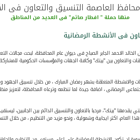
محافظ العاصمة التنسيق والتعاون فى الأ
منها حملة " افطار صائم" فى العديد من المناطق
اون فى الأنشطة الرمضانية
 الخالد الاحمد الجابر الصباح فى ديوان عام المحافظة، لبحث مجالات الت
لاقات والتعاون بين "بيتك" وكافة الجهات والمؤسسات الحكومية للمشارك
 والانشطة المتعلقة بشهر رمضان المبارك ، من خلال تنسيق الجهود والا
تماعى الرمضانى ، اضافة جيدة لما تنظمه وترعاه المحافظة، لتعزيز منظ
 يقدمها "بيتك"، مرحبا بالتعاون والتنسيق الدائم بين الجانبين، ليستفي
ا العام، اكثر ايجابية وشمولية ، ونحو مزيد من التنظيم ، من خلال التن
ة ان تكون الانشطة الرمضانية على اعلى مستوى من التنظيم والجاهزية