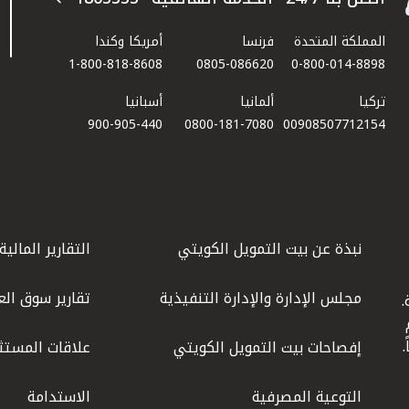
المملكة المتحدة
فرنسا
أمريكا وكندا
1-800-818-8608
0805-086620
0-800-014-8898
تركيا
ألمانيا
أسبانيا
900-905-440
0800-181-7080
00908507712154​
نبذة عن بيت التمويل الكويتي
التقارير المالية
مجلس الإدارة والإدارة التنفيذية
تقارير سوق الع
.
ليوم
إفصاحات بيت التمويل الكويتي
علاقات المستث
التوعية المصرفية
الاستدامة