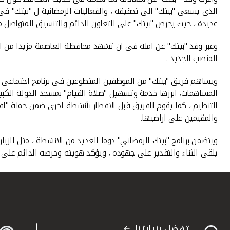
الذى يسعى "بيتك" الى تحقيقه ، والفعاليات الرمضانية ل "بيتك" 
عديدة ، حيث يحرص "بيتك" على التعاون الدائم والتنسيق المتواصل 
وعبر وفد "بيتك" عن امله فى ان تشهد محافظة العاصمة مزيدا من ال
المنصب الجديد .
ويساهم فريق "بيتك" من الموظفين المتطوعين فى برنامج اجتماعى مت
المساهمات، ابرزها خدمة وتسهيل "صلاة القيام" بمسجد الدولة الكبير
التنظيم ، كما يقوم الفريق قبل الافطار بأنشطة اخرى ضمن حملة "اف
والمقيمين على اراضيها.
ويتضمن برنامج "بيتك الرمضاني" دوما العديد من الانشطة ، مثل الزيا
يلقى الثناء والتقدير على جهوده ، ويؤكد هويته وحرصه الدائم على م
تفضل بزيارتنا