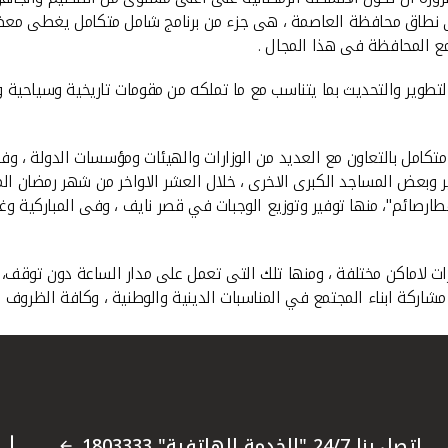
فى نطاق محافظة العاصمة ، هى جزء من برنامج شامل متكامل يغطى معظ
مع المحافظة فى هذا المجال .
تطوير والتحديث بما يتناسب مع ما تملكه من مقومات تاريخية وسياحية و
كامل بالتعاون مع العديد من الوزارات والهيئات ومؤسسات الدولة ، و
 وبعض المساجد الكبرى الاخرى ، خلال العشر الاواخر من شهر رمضان المب
طارصائم"، منها توفير وتوزيع الوجبات في قصر نايف ، وفى المباركية و
رات لاماكن مختلفة ، ومنها تلك التى تعمل على مدار الساعة دون توقف، 
شاركة ابناء المجتمع في المناسبات الدينية والوطنية ، وكافة الظروف 
اتصل بنا 24/7 "الخدمة الهاتفية" 1803333