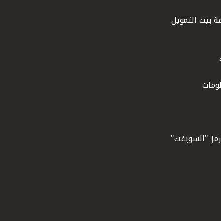
ة بيت التمويل
ومات
ورمز "السويفت"