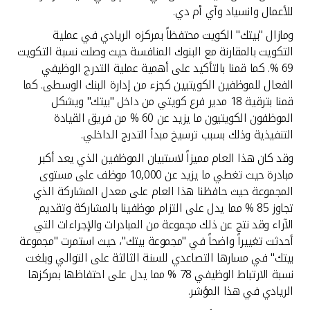
للأعمال وانسياد وآي أم دي.
ومازال "بيتك" الكويت محتفظاً بمركزه الريادي في عملية
التكويت بالمقارنة مع البنوك المنافسة حيث وصلت نسبة التكويت
69 %. كما قمنا بالتأكيد على أهمية عملية التدرج الوظيفي
الفعال للموظفين الكويتيين كجزء من إدارة البنك الوسطى. كما
قمنا بترقية 18 مدير فرع كويتي من داخل "بيتك" ويشكل
الموظفون الكويتيون ما يزيد عن 60 % من فريق القيادة
التنفيذية وذلك بسبب ترسيخ مبدأ التدرج الداخلي.
وقد كان هذا العام مميزاً لاستبيان الموظفين الذي يعد أكبر
مبادرة حيث تغطي ما يزيد عن 10,000 موظف على مستوى
المجموعة حيث حافظنا هذا العام على معدل المشاركة الذي
تجاوز 85 % مما يدل على التزام موظفينا بالمشاركة وتقديم
الآراء وقد نتج عن ذلك مجموعة من المبادرات والإجراءات التي
أحدثت تغييراً واضحاً في "مجموعة بيتك"، حيث استمرت "مجموعة
بيتك" في مسارها التصاعدي للسنة الثالثة على التوالي وبلغت
نسبة الارتباط الوظيفي 78 % مما يدل على احتفاظها بمركزها
الريادي في هذا المؤشر.