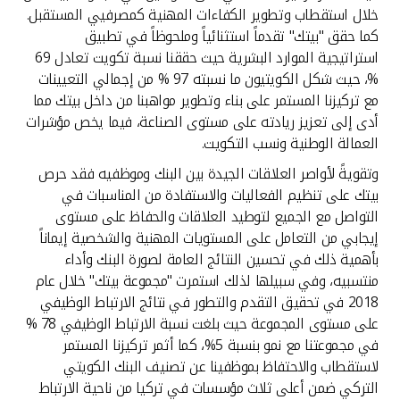
خلال استقطاب وتطوير الكفاءات المهنية كمصرفيي المستقبل.
كما حقق "بيتك" تقدماً استثنائياً وملحوظاً في تطبيق
استراتيجية الموارد البشرية حيث حققنا نسبة تكويت تعادل 69
%، حيث شكل الكويتيون ما نسبته 97 % من إجمالي التعيينات
مع تركيزنا المستمر على بناء وتطوير مواهبنا من داخل بيتك مما
أدى إلى تعزيز ريادته على مستوى الصناعة، فيما يخص مؤشرات
العمالة الوطنية ونسب التكويت.
وتقويةً لأواصر العلاقات الجيدة بين البنك وموظفيه فقد حرص
بيتك على تنظيم الفعاليات والاستفادة من المناسبات في
التواصل مع الجميع لتوطيد العلاقات والحفاظ على مستوى
إيجابي من التعامل على المستويات المهنية والشخصية إيماناً
بأهمية ذلك في تحسين النتائج العامة لصورة البنك وأداء
منتسبيه، وفي سبيلها لذلك استمرت "مجموعة بيتك" خلال عام
2018 في تحقيق التقدم والتطور في نتائج الارتباط الوظيفي
على مستوى المجموعة حيث بلغت نسبة الارتباط الوظيفي 78 %
في مجموعتنا مع نمو بنسبة 5%، كما أثمر تركيزنا المستمر
لاستقطاب والاحتفاظ بموظفينا عن تصنيف البنك الكويتي
التركي ضمن أعلى ثلاث مؤسسات في تركيا من ناحية الارتباط