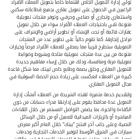
تولي إدارة التمويل الخاص اهتماماً خاصاً بتمويل العملاء الأفراد
الراغبين في الحصول على تمويل عقاري بجميع قطاعاته سكني
واستثماري وتجاري أو صناعي وحرفي، وتوفر منتجات تمويلية
متنوعة تفي باحتياجات العملاء الأفراد سواء من خلال تمويل
عقارات قائمة أو تحت الإنشاء أو تطوير أراضي والإشراف على
مراحل إنجازها، كما تقوم حالياً على تطوير عدد من المنتجات
التمويلية ستطرح قريباً مما يعطي للعملاء الأفراد فرصاً وخيارات
متنوعة من بين عدة منتجات تمويلية متاحة وبشروط وضوابط
تمويلية مرنة ومنافسة، وذلك من خلال إرساء مفاهيم جديدة
للتمويل العقاري وخلق بصمة وطابع خاص لبيتك مما شكل قاعدة
كبيرة من العملاء انعكست على زيادة حجم الحصة السوقية في
مجال التمويل العقاري.
ولتقديم خدمة متميزة لهذه الشريحة من العملاء أنشأت إدارة
التمويل عدة محافظ يقوم على إدارتها مدراء حسابات من ذوي
الكفاءة والخبرة، بما يضمن التواصل المستمر من خلال اللقاءات
المباشرة أو بالزيارات الميدانية للعميل أو من خلال الرسائل
النصية. وعلى جانب آخر افتتح "بيتك" خلال العام أكبر معرض
سيارات في الشرق الأوسط لتوفير الخدمات التجارية وخدمات