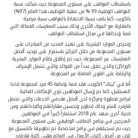
باستقطاب المواهب على مستوى المجموعة حيث شكلت نسبة
المواهب الوطنية 99 % من عملية التوظيف هذا العام (97%)
بالكويت. كما بلغت نسبة الاحتفاظ بالمواهب نسبة مرضية
بالمقارنة مع البنوك الأخرى وذلك بسبب الممارسات الفعالة التي
قمنا بإدخالها في مجال استقطاب المواهب.
وتحرص الموارد البشرية على تنفيذ العديد من المبادرات على
مستوى المجموعة من خلال التركيز باستمرار على توحيد أفضل
الممارسات عبر المجموعة، حيث تم إطلاق نظام الموارد البشرية
(اوراكل) والذي حقق عدداً من الفوائد والتي تشمل الإشراف
والرقابة على القوى العاملة عبر المجموعة.
أما في "بيتك" الكويت، فقد قمنا بإضافة 45 فرد لمجموعة قادة
المستقبل، كما تم إرسال الموظفين ذوي الإمكانات العالية
لبرامج متطورة ومركزة لدى أفضل مقدمي الخدمات والتي تشمل
هارفرد للنشر وذلك لتطوير وتحسين مهاراتهم وكفاءاتهم. ومن
ناحية أخرى شهد عام 2018 استثماراً كبيراً في الموظفين
المدرجين في برنامج التعاقب الوظيفي على مستوى المجموعة
حيث تم تسجيلهم في برامج متخصصة تم تطويرها بالتنسيق مع
ثلاث من أفضل كليات الأعمال في العالم وهي: كلية هارفارد