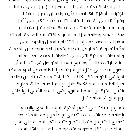
لطرق سداد لا تعتمد على النقد حيث زاد الإقبال على خدماتنا عبر
الإنترنت وأجهزة الهواتف الذكية. ولضمان حصول عملائنا
وشركائنا على الأدوات المتاحة لتلبية احتياجاتهم على أكمل
وجه، قمنا بإضافة خدمات جديدة منها بطاقة فيزا بلاتينيوم
Smart Pay وبطاقة فيزا Signature الائتمانية الجديدة للعملاء
بمميزات متنوعة ضمن إطار الاهتمام بالعميل والحرص على
مكافأته، والاستمرار في تقديم وتعزيز باقة متنوعة من الخدمات
والمنتجات المبتكرة التي تلبي تطلعات العملاء وتعزز مكانة
البنك الرائدة عالمياً، وما توج سعينا المتواصل في هذا الشأن
حصول بيتك على جائزة من شركة فيزا العالمية عن أسرع محفظة
نمواً في الكويت خلال 2018 ، كما زادت مبيعات بيتك من بطاقة
فيزا العالمية بنسبة 32 % خلال موسم الصيف 2018 مقارنة
بنفس الفترة من العام السابق، وهي النسبة الأعلى نمواً خلال
أربع سنوات لبطاقة فيزا.
كما ركز "بيتك" على تطوير أجهزة السحب النقدي والإيداع
بإضافة 7 خدمات جديدة، تضفي مزيداً من راحة العملاء، مع
تحقيق الكثير من متطلباتهم واحتياجاتهم العملية على مدار
الساعة، من خلال مجموعة متطورة من الخدمات منها السحب