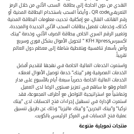
النقدي من دون الحاجة إلى بطاقة السحب الآلي من خلال الرمز
التعريفيQR code ، وأيضاً السحب باستخدام البطاقة المدنية أو
رقم الهاتف النقال، مع إمكانية تحديث معلومات البطاقة المدنية
كذلك، وخدمات تفعيل بطاقات السحب الآلي الجديدة والمجددة،
وتغيير الرقم السري الخاص ببطاقة الصرف الآلي، وخدمة "بيتك
اكسبرسKFH Xpress " لتحويل الأموال بشكل فوري وسريع
وآمن بأسعار تنافسية وبتغطية شاملة إلى معظم دول العالم
تقريباً.
واستمرت الخدمات المالية الخاصة في نهجها لتقديم أفضل
الخدمات المصرفية وفر "بيتك" خدمة توصيل الأموال لعملاء
الخدمات المالية الخاصة حصرياً سبعة أيام بالأسبوع على مدار
العام وهو ما ساهم في تعزيز مستوى الرضا لدى العميل.
وتماشياً مع استراتيجية التواصل مع أطراف المجموعة، فقد
استمرت الإدارة في تسهيل إجراءات فتح الحسابات لدى "بيتك
تركيا" و"بيتك البحرين" و"بيتك ماليزيا" وذلك عن طريق تنسيق
عملية فتح الحسابات في المركز الرئيسي بالكويت.
منتجات تمويلية متنوعة