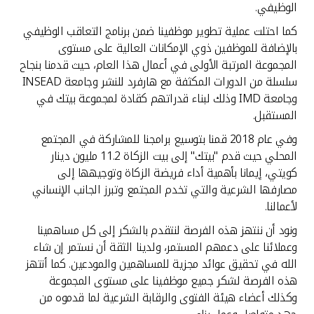
الوظيفي.
كما احتلت عملية تطوير موظفينا ضمن برنامج التعاقب الوظيفي
بالإضافة للموظفين ذوي الإمكانات العالية على مستوى
المجموعة المرتبة الأولى في أعمال هذا العام، حيث قدمنا بنجاح
سلسلة من الدورات المكثفة مع هارفرد للنشر وجامعة INSEAD
وجامعة IMD وذلك لبناء قدراتهم كقادة لمجموعة بيتك في
المستقبل.
وفي عام 2018 قمنا بتوسيع برامجنا للمشاركة في المجتمع
المحلي حيث قدم "بيتك" إلى بيت الزكاة 11.2 مليون دينار
كويتي، إيمانا بأهمية أداء فريضة الزكاة وتوجيهها إلى
مصارفها الشرعية والتي تخدم المجتمع وتبرز الجانب الإنساني
لأعمالنا.
ونود أن ننتهز هذه الفرصة لنتقدم بالشكر إلى كل مساهمينا
وعملائنا على دعمهم المستمر، ولدينا الثقة أن نستمر إن شاء
الله في تحقيق عوائد مجزية للمساهمين والمودعين. كما أنتهز
هذه الفرصة لشكر جميع موظفينا على مستوى المجموعة
وكذلك أعضاء هيئة الفتوى والرقابة الشرعية لما قدموه من