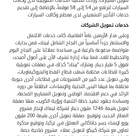
تمويل السيارات، وزادت تغطية الخدمات التمويلية لدى وكالات
السيارات لترتفع من 54 إلى 58 موقعاً، بالإضافة إلى تقديم
خدمات التأجير التشغيلي لدى معظم وكالات السيارات.
خدمات تمويل الشركات
وعلى مدار الأربعين عاماً الماضية، كانت خدمات الائتمان
والاستثمار جزءاً أساسياً من النجاح الشامل لبيتك، فمن بدايات
متواضعة مدفوعة بالرغبة في مساعدة عملائنا على النجاح اليوم
والتخطيط للغد، قمنا ببناء إدارة تشرف الآن على أصول أصبحت
تفوق 5 مليار دينار. وشارك "بيتك" كذلك في صفقات تمويلية
كبيرة لقطاعات مختلفة شملت قطاع النفط والبتروكيماويات،
وفي تمويل عدد كبير من المشروعات في قطاعات أخرى حيوية
مختلفة بما فيها البنى التحتية والإنشاءات، انطلاقاً من دوره
الرائد في دعم الاقتصاد الوطني وتمويل المشاريع الضخمة،
ومساندة جهود تنفيذ خطة التنمية ورؤية الكويت، منها صفقة
تمويل بقيمة 124.6 مليون دينار لشركة ليماك لإنجاز مشروع
المطار الجديد، وتوقيع صفقة تمويل أخرى بقيمة 200 مليون
يورو لإنشاء جسر جاناكالي المعلق في تركيا، وتوقيع مذكرة
تعاون مع شركة كيبكو لتمويل عملاء مشروع ضاحية حصة