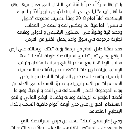
تركيا
باعتبارها شريكاً جديراً بالثقة في البلدان التي تعمل فيها. وهو
ما أهل "بيتك" ليأتي في المرتبة الأولى خليجياً لأكثر البنوك
مصر
الإسلامية أماناً لعام 2018 وفقاً لتصنيف مجموعة "جلوبل
فايننس" العالمية، بما يعكس ثقة واسعة من العملاء،
ومصداقية وقبولاً على المستوى الإقليمي والدولي وعلامة
المملكة المتحدة
تجارية مرموقة في سوق واعد يحمل الكثير من الفرص.
فقد تمكنا خلال العام من ترجمة رؤية "بيتك" ورسالته على أرض
مملكة البحرين
الواقع وجني ثمار تطبيق استراتيجية طويلة الأمد اعتمدها
مجلس الإدارة، لتنويع مصادر الأرباح، وتجنب المخاطر، وترشيد
الإنفاق، وزيادة الإيرادات التشغيلية من الأنشطة المصرفية
الرئيسية، وتنفيذ العديد من التخارجات الناجحة فيما يخص
الاستثمارات غير الاستراتيجية، وتحقيق الانسجام في الاداء بين
بنوك المجموعة، لضمان الاستدامة في النمو والربحية، وهو ما
أكدته المؤشرات الإيجابية ومتانة وكفاءة الوضع المالي، والنمو
المستدام المتوازن على مدى أربعة أعوام ماضية اتسمت بالأداء
الإيجابي المتصاعد.
وفي إطار سعي "بيتك" للبحث عن فرص استراتيجية للنمو
والتوسع على المستوى الإقليمي والدولي، يواكب به التطورات