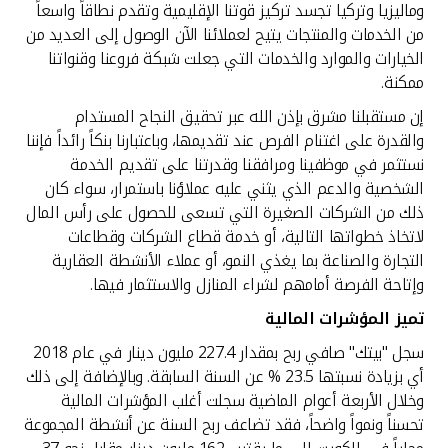
وماليزيا وتركيا تجسد تركيز قوتنا الإقليمية وتقدم نطاقاً واسعاً
من الخدمات والمنتجات يتيح لعملائنا الآن الوصول إلى العديد من
الخيارات والموارد والخدمات التي جعلت شبكة فروعنا وقنواتنا
ممكنة.
إن مستقبلنا مشرق بإذن الله عبر تحقيق النجاح المستدام
والقدرة على اغتنام الفرص عند تقديمها، وباعتبارنا بنكاً رائداً فإننا
نستثمر في موظفينا ومرافقنا وقدرتنا على تقديم الخدمة
الشخصية والدعم الذي يثني عليه عملاؤنا باستمرار، سواء كان
ذلك من الشركات الصغيرة التي تسعى للحصول على رأس المال
لاتخاذ خطواتها التالية، أو خدمة قطاع الشركات وقطاعات
التجارة والصناعة بما يغذي النمو، أو عملاء الأنشطة العقارية
وإتاحة الفرصة أمامهم لشراء المنازل والاستثمار فيها.
تميز المؤشرات المالية
سجل "بيتك" صافي ربح بمقدار 227.4 مليون دينار في عام 2018
أي بزيادة نسبتها 23.5 % عن السنة السابقة. وبالإضافة إلى ذلك
وخلال الأربعة أعوام الماضية سجلت أغلب المؤشرات المالية
تحسناً ونمواً واضحاً، فقد تضاعف ربح السنة عن أنشطة المجموعة