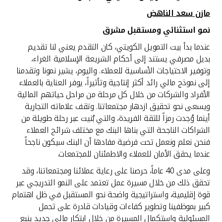
مازن سعد الناهض
نمو
استثنائي
ومستقبل
مشرق
عندما بدأ بيت التمويل الكويتي، كان التقدم يعني لنا تقديم
بديل مصرفي يستند إلى أحكام الشريعة الإسلامية الغراء،
وتوفير الاحتياجات الأساسية للعملاء. واليوم، يشير نمونا وتقدمنا
إلى نموذج مالي رائد أكثر إنتاجية وتأثيراً، يوفر العناية بالعملاء
الأفراد والشركات من خلال كل مرحلة من مراحل حياتهم المالية
ويسعى نحو تحقيق ازدهار مجتمعاتنا. وتقف علاماته التجارية
أينما وُجدت رمزاً للثقة الفريدة، والتي بُنيت عبر رحلة طويلة من
الشراكات الناجحة التي بناها البنك مع مختلف شرائح العملاء
فنحن نعلم ونعمل تحت فرضية مفادها أن البنك سيكون ناجحاً
عندما يحقق الأمان للعملاء والاطمئنان للمجتمعات.
وعلى مدى 40 عاماً، حرصنا على رعاية عملائنا ومجتمعاتنا، وقد
تحقق ذلك من خلال مسيرة عمل تعتمد على النمو التدريجي عبر
قوة إقليمية، واستراتيجية واضحة نحو المستقبل في ظل اهتمام
كبير بموظفينا وتطوير كفاءات وقيادات قادرة على تحمل
المسئولية واستكمال المسيرة من خلال ابتكار مالي جديد ينبع