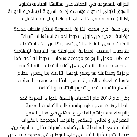
الخزانة للمجموعة في الحفاظ على مكانتها القيادية كمزود
للسوق الأولي لصكوك مؤسسة إدارة السيولة الإسلامية الدولية
(IILM) ومتفوقةً في ذلك على البنوك الإقليمية والدولية.
ومن جهة أخرى سعت الخزانة للمجموعة لابتكار منتجات جديدة
وإضافة العديد من حلول التحوط لحماية استثمارات "بيتك"
المختلفة وفي المناطق التي تعمل بها من خلال استخدام
مقايضات العملات المتقابلة المتوافقة مع الشريعة الإسلامية
ومبادلات معدل الربح مع مجموعة منتجات التحوط القائمة، كما
نجحت مجموعة الخزانة في جعل أغلب أنشطة خزانة الكويت
مركزية ومتكاملة مع جميع بنوكها التابعة، بما يضمن انتظام
تدفقات العملات الأجنبية وتوفير التكاليف، وتنفيذ الصفقات
بأسعار تنافسية تضمن تطوير الإنتاجية والكفاءة.
وكان عام 2018 عام التحديات بالنسبة للموارد البشرية فقد
واصلنا جهودنا في تطوير واستقطاب الكفاءات الوطنية،
والارتقاء بمستواهم العلمي والمهني في مجال العمل
المصرفي والمالي الإسلامي والتزمت المجموعة بالتغيرات
القانونية مع المحافظة على كفاءة مؤشرات تكاليف الموظفين،
حيث استمر تركيزنا الأساسي على التوطين في مجموعة بيتك من