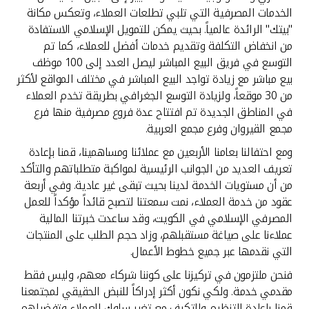
الخدمات المصرفية التي تلبي تطلعات العملاء، وتعكس مكانة
"بيتك" الرائدة عالمياً. بحيث يمكن للتمويل الإسلامي الاستفادة
من انخفاض التكلفة وتقديم خدمات أفضل للعملاء، كما تم
التوسع في فريق البيع المباشر ليصل العدد إلى 100 موظف
بيع مباشر مع زيادة تواجد البيع المباشر في مختلف المواقع لأكثر
من 30 موقعاً، ولزيادة التوسع الجغرافي بطريقة تخدم العملاء
في المناطق الجديدة تم افتتاح عدة فروع مصرفية منها فرع
مجمع القيروان وفرع مجمع العربية.
ومع احتفالنا بعامنا الأربعين مع عملائنا ومساهمينا، قمنا بإعادة
تعريف العديد من الجوانب الرئيسية لمواكبة متطلباتهم والتأكد
من أن مستويات الخدمة لدينا بحيث تبقى غير عادية. وفي أربعة
عقود من خدمة العملاء، نمت سمعتنا لتصبح قائداً مؤكداً للعمل
المصرفي الإسلامي في الكويت، وقد ساعدت خبرتنا المالية
عملاءنا على صياغة مستقبلهم، وزاد حجم الطلب على المنتجات
التي نقدمها عبر جميع خطوط الأعمال.
فنحن ملتزمون في تركيزنا على كوننا شركاء معهم، وليس فقط
مقدمي خدمة. ولكي نكون أكثر إدراكاً للنبض الحقيقي لمجتمعنا
قمنا بإعادة التنظيم والتكيف مع تغير سلوك العملاء وتفضيلهم