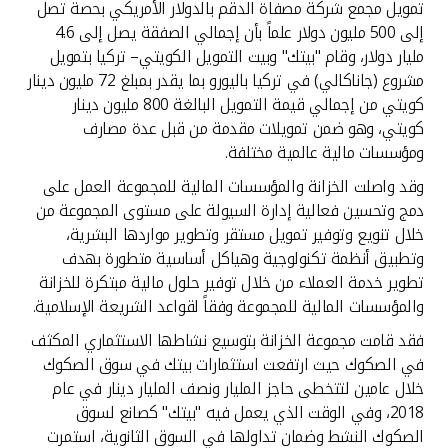
تمويل مجمع شركة مصفاة الدقم بالدولار الأمريكي بحصة تصل
إلى 500 مليون دولار علماً بأن إجمالي الصفقة يصل إلى 4.6
مليار دولار، وقام "بيتك" وبيت التمويل الكويتي– تركيا بتمويل
مشروع (جاناكالي) في تركيا باليورو بما يقدر بمبلغ 72 مليون دينار
كويتي من إجمالي قيمة التمويل البالغة 800 مليون دينار
كويتي، وهو ضمن تمويلات مقدمة من قبل عدة مصارف
ومؤسسات مالية عالمية مختلفة.
وقد واصلت الخزانة والمؤسسات المالية للمجموعة العمل على
دمج وتحسين فعالية إدارة السيولة على مستوى المجموعة من
خلال تنويع وتوفير تمويل مستقر وتطوير مواردها البشرية،
وتطبيق أنظمة تكنولوجية وهياكل أساسية متطورة بهدف
تطوير خدمة العملاء من خلال توفير حلول مالية مبتكرة للخزانة
والمؤسسات المالية للمجموعة وفقاً لقواعد الشريعة الإسلامية.
فقد قامت مجموعة الخزانة بتوسيع نشاطها الاستثماري المكثف
في الصكوك حيث ارتفعت استثمارات بيتك في سوق الصكوك
خلال عامين لتتخطى حاجز المليار ونصف المليار دينار في عام
2018، وفي الوقت الذي يعمل فيه "بيتك" كصانع لسوق
الصكوك النشط وضمان تداولها في السوق الثانوية، استمرت