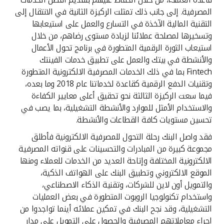
المصرفية. إلى جانب ذلك تمثلت الركيزة الثانية في الانتقال إلى
التقنية المالية الآخذة في التسارع والعمل على استيعابها
وتسخيرها لمصلحة عملائنا لزيادة مستوى رضاهم، من خلال
استيعاب الثورة الرقمية المتطورة في برنامج تحول الأعمال
والأنشطة في بيتك والعمل على تطبيق خدمات الفينتك
Fintech بما في ذلك الخدمات المصرفية الالكترونية المتطورة
وتقنيات الدفع الرقمية كقاعدة لخدماتنا عام 2018 وما بعده،
فيما سعت الركيزة الثالثة نحو تحقيق أعلى معايير الكفاءة
والاستخدام الأمثل للموارد والأنشطة التشغيلية، بما يصب في
تحسين مستويات كافة القطاعات والأنشطة.
فقد واصل البنك رحلة التحول للمصرفية الالكترونية فأطلق
مجموعة كبيرة من المبادرات والتحسينات على قنواته المصرفية
الالكترونية المختلفة وإتاحة العديد من الخدمات للعملاء ومنها
الموقع الالكتروني وتطبيق البنك على الهواتف الذكية،
والتمويل أون لاين للشركات، وتقنية الذكاء الاصطناعي،
واستخدام تكنولوجيا الروبوت المتطورة في بعض العمليات
التشغيلية، وقد نجح البنك في تمكين عملائه أينما تواجدوا من
إجراء معاملاتهم المصرفية والحصول على التمويل على مدار