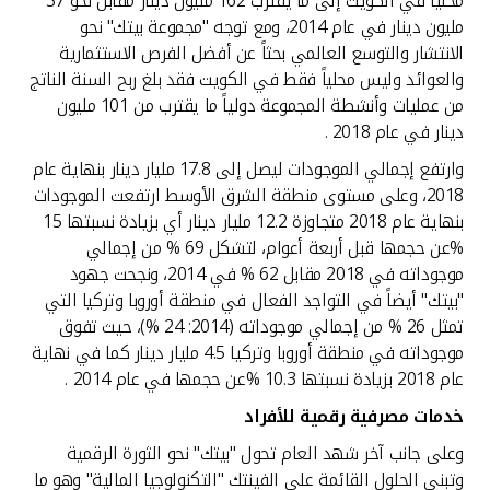
محلياً في الكويت إلى ما يقترب 162 مليون دينار مقابل نحو 37
مليون دينار في عام 2014، ومع توجه "مجموعة بيتك" نحو
الانتشار والتوسع العالمي بحثاً عن أفضل الفرص الاستثمارية
والعوائد وليس محلياً فقط في الكويت فقد بلغ ربح السنة الناتج
من عمليات وأنشطة المجموعة دولياً ما يقترب من 101 مليون
دينار في عام 2018 .
وارتفع إجمالي الموجودات ليصل إلى 17.8 مليار دينار بنهاية عام
2018، وعلى مستوى منطقة الشرق الأوسط ارتفعت الموجودات
بنهاية عام 2018 متجاوزة 12.2 مليار دينار أي بزيادة نسبتها 15
%عن حجمها قبل أربعة أعوام، لتشكل 69 % من إجمالي
موجوداته في 2018 مقابل 62 % في 2014، ونجحت جهود
"بيتك" أيضاً في التواجد الفعال في منطقة أوروبا وتركيا التي
تمثل 26 % من إجمالي موجوداته (2014: 24 %)، حيث تفوق
موجوداته في منطقة أوروبا وتركيا 4.5 مليار دينار كما في نهاية
عام 2018 بزيادة نسبتها 10.3 %عن حجمها في عام 2014 .
خدمات مصرفية رقمية للأفراد
وعلى جانب آخر شهد العام تحول "بيتك" نحو الثورة الرقمية
وتبني الحلول القائمة على الفينتك "التكنولوجيا المالية" وهو ما