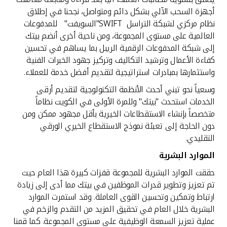
أجهزة السحب الآلي بشكل دائم ومتواصل، نجحنا في إطلاق
نظام مركزي لشبكة التراسل SWIFT"السويفت" للمدفوعات
العالمية على مستوى المجموعة، ومن ناحية أخرى أنضم بيتك
إلى شبكة المدفوعات الرقمية الريبل بما يساهم في تحسين
كفاءة الأعمال وترشيد التكاليف وتركيز جهود الخبرات الفنية
واستثمارها بمبادرات استراتيجية لتقديم أفضل خدمة للعملاء.
وسعياً نحو تبني أحدث الأنظمة التكنولوجية لتقديم أرقى
الخدمات استحدث "بيتك" وللمرة الأولى في الكويت نظاماً
متخصصاً بإنشاء الاستقطاعات الخيرية بأقل مجهود ممكن ومن
دون الحاجة إلى تعبئة نموذج الاستقطاع الخيري الورقي
التقليدي.
الموارد البشرية
حققت الموارد البشرية للمجموعة قفزات كبيرة هذا العام حيث
تم تعزيز وتطوير قدرات الموظفين في بيتك مما أدى إلى زيادة
ارتباط وتمكين وتحسين القوى العاملة. وقد استمرت الموارد
البشرية خلال العام في تحقيق المزيد من التقدم والزخم في
عملية تعزيز السمعة الوظيفية على مستوى المجموعة. كما قمنا