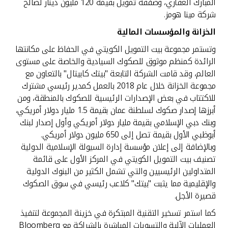
المبارك العقاري، وصفقة تمويل بقيمة 120 مليون دينار لصالح
شركة مينا هومز.
الخزانة والمؤسسات المالية
وتستمر مجموعة بيت التمويل الكويتي في الحفاظ على مكانتها
الرائدة كمنظم موثوق للصكوك السيادية والخاصة على مستوى
العالم، وقد قامت الشركة التابعة "بيتك كابيتال" بالتعاون مع
مجموعة الخزانة خلال عام 2018 بالعمل كمدير رئيسي مشترك
للاكتتاب في بعض الإصدارات الرئيسية للصكوك بالمنطقة، ومن
أبرزها إصدار صكوك لسلطنة عمان بقيمة 1.5 مليار دولار أمريكي،
وبنك دبي الإسلامي بقيمة مليار دولار أمريكي وأول إصدار لبنك
أبوظبي الأول بقيمة تصل إلى 650 مليون دولار أمريكي.
وبالإضافة إلى إعلان مؤسسة إدارة السيولة الإسلامية الدولية
تصنيف بيت التمويل الكويتي في المركز الأول على قائمة
المتداولين الرئيسيين والتي تشمل الكثير من البنوك الدولية
والإقليمية مما يثبت "بيتك" كلاعب رئيسي في سوق الصكوك
قصيرة الأجل.
كما استمر تسخير التقنية المبتكرة في خزينة المجموعة لتنفيذ
العمليات الآلية والتسويات المباشرة بالشراكة مع Bloomberg