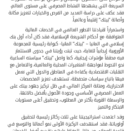
السريعة التي يشهدها النشاط المصرفي على مستوى العالم،
فقد عكف على دراسة العديد من الفرص والخيارات لتعزيز مكانة
وأصالة "بيتك" إقليماً وعالمياً.
واستمراراً لقيادتنا التطور العالمي في الخدمات المالية
المتوافقة مع أحكام الشريعة الإسلامية، فقد كان أداء أول بنك
إسلامي في المانيا – "بيتك" المانيا- كبوابة رئيسية للمجموعة
الأوروبية إيجابياً للغاية، حيث ثبتت رؤيتنا في جدوى الاستثمار
فيه محققاً مؤشرات إيجابية، كما واصل "بيتك" سياسته الساعية
نحو التحوط لمواجهة المتغيرات المحلية والعالمية، والتعامل مع
التقلبات الاقتصادية بكفاءة في المناطق والدول التي نعمل
فيها باتباع سياسات متحفظة، تستهدف تعزيز المخصصات
الاحترازية، ومتانة المركز المالي، في ظل تركيز جهود بيتك على
العمل المصرفي الأساسي، وجودة الأصول بأفضل حالاتها،
والرسملة القوية بأكثر من المطلوب، وتحقيق أعلى مستويات
الابتكار والتميز.
وقد اعتمدت استراتيجيتنا على ثلاث ركائز رئيسية لتحقيق
أولوياتنا، فقد استهدفت الركيزة الأولى نمو أعمالنا والتوسع في
قاعدة العملاء، من خلال الحفاظ عليهم بتقديم أفضل الخدمات