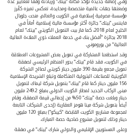
وفي إضافة جديدة تؤكد مكانة "بيتك" وريادته وفقاً لمعايير عدة
وضعتها جهات عالمية متخصصة ومحايدة، تعكس تميزه كأبرز
مؤسسة مصرفية إسلامية في الكويت والعالم، منحت جلوبال
فايننس "بيتك" جائزة أكثر مؤسسة مالية إسلامية أماناً في
الخليج لعام 2018، كما فاز بيت التمويل الكويتي "بيتك" لعام
2018 بجائزة "أفضل بنك في خدمة العملاء ذوي الملاءة المالية
العالية" من يوروموني.
وقد استطعنا المشاركة في تمويل بعض المشروعات العملاقة
في الكويت، فقد قام "بيتك" بدور المنظم الرئيسي لصفقة
تمويل مجمع بقيمة 390 مليون دينار كويتي لصالح الشركة
الكويتية للصناعات البترولية المتكاملة وتبلغ الشريحة الإسلامية
156 مليون دينار كما قام "بيتك" بتمويل شركة ليماك لتمويل
مبنى الركاب الجديد لمطار الكويت الدولي بمبلغ 249.2 مليون
دينار وبلغت حصة "بيتك" 50% من إجمالي قيمة الصفقة، وقام
أيضاً بتمويل شركة مينا هومز العقارية (إحدى الشركات التابعة
لمجموعة مشاريع الكويت القابضة "كيبكو") بمبلغ 120 مليون
دينار وذلك لتمويل مشروع ضاحية حصة المبارك.
وعلى المستويين الإقليمي والدولي شارك "بيتك" في صفقة