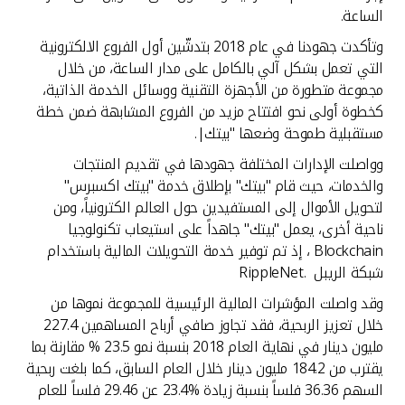
الساعة.
وتأكدت جهودنا في عام 2018 بتدشّين أول الفروع الالكترونية
التي تعمل بشكل آلي بالكامل على مدار الساعة، من خلال
مجموعة متطورة من الأجهزة التقنية ووسائل الخدمة الذاتية،
كخطوة أولى نحو افتتاح مزيد من الفروع المشابهة ضمن خطة
مستقبلية طموحة وضعها "بيتك|.
وواصلت الإدارات المختلفة جهودها في تقديم المنتجات
والخدمات، حيث قام "بيتك" بإطلاق خدمة "بيتك اكسبرس"
لتحويل الأموال إلى المستفيدين حول العالم الكترونياً، ومن
ناحية أخرى، يعمل "بيتك" جاهداً على استيعاب تكنولوجيا
Blockchain ، إذ تم توفير خدمة التحويلات المالية باستخدام
شبكة الريبل .RippleNet
وقد واصلت المؤشرات المالية الرئيسية للمجموعة نموها من
خلال تعزيز الربحية، فقد تجاوز صافي أرباح المساهمين 227.4
مليون دينار في نهاية العام 2018 بنسبة نمو 23.5 % مقارنة بما
يقترب من 184.2 مليون دينار خلال العام السابق، كما بلغت ربحية
السهم 36.36 فلساً بنسبة زيادة %23.4 عن 29.46 فلساً للعام