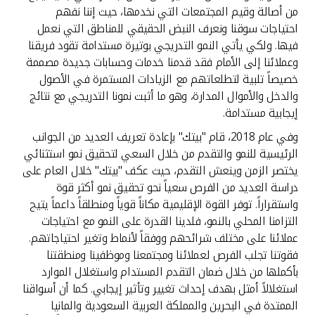
من أصالة وقيم المجتمعات التي نخدمها، حيث إننا نفهم
احتياجات سوقنا ونعرف النبض الحقيقي للمناطق التي نعمل
فيها. ولكي يأتي النمو التدريجي بوتيرة مستدامة تقود فريقنا
وعملائنا إلى الأمام فقد قدمنا خدمات وحسابات جديدة مصممة
خصيصاً تلبية لتطلعاتهم مع الزيادات المستمرة في الأصول
والدخل والأموال المدارة، وهو ما أثبت نمونا التدريجي مع نتائج
إيجابية مستدامة.
وفي عام 2018، قام "بيتك" بإعادة تعريف العديد من الجوانب
الرئيسية للنمو والتقدم من خلال السعي لتحقيق نمو استثنائي
يختصر الزمن وينعش التقدم، حيث عكف "بيتك" خلال العام على
دراسة العديد من الفرص سعياً نحو تحقيق نمو أكثر قوة
واستقراراً. توفر القوة الإقليمية مكاناً قوياً ومنطلقاً داعماً يتيح
التزامنا المحلي بالنمو، فلدينا القدرة على النمو مع احتياجات
عملائنا على مختلف شرائحهم ووفقاً لأنماط وتغير احتياجاتهم.
فقوتنا تجلب الفرص لعملائنا ومجتمعنا وموظفينا ومنطقتنا
بأكملها من خلال ضمان التقدم المستدام واستغلال الموارد
استغلالاً أمثل بهدف إحداث تغيير وتأثير إيجابي. كما أن أسواقنا
الممتدة في البحرين والمملكة العربية السعودية والمانيا