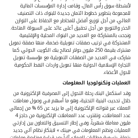
لأنشطة سوق رأس المال، وقامت إدارة المؤسسات المالية
للمجموعة بتطوير خطوط ائتمان جديدة للبنوك ذات التصنيف
العالي، من أجل توزيع أفضل للمخاطر مع الحفاظ على التوازن
الحذر والتنويع من أجل تحقيق أعلى عائد على السيولة المتاحة.
ونجحت بالمشاركة مع العديد من البنوك المحلية والإقليمية
المشتركة في ترتيب صفقات تمويلية ضخمة، منها صفقة تمويل
مشترك بقيمة 250 مليون دولار لصالح بنك الكويت الدولي، كما
شاركت في العديد من الصفقات التمويلية مع مؤسسة تمويل
التجارة الإسلامية الدولية منها تمويل واردات النفط الحكومية
للدول الأعضاء.
العمليات وتكنولوجيا المعلومات
وقد استكمل البنك رحلة التحول إلى المصرفية الإلكترونية من
خلال تحديث البنية التحتية، وهو ما أسهم في وصول معاملات
العملاء عبر قنواته الإلكترونية إلى ما يزيد عن 65 % من إجمالي
عدد المعاملات، وتقترب عدد المعاملات الإلكترونية من حاجز 4
مليون معاملة شهرياً، وفي إطار التنسيق والتعاون بين إدارتي
العمليات ونظم المعلومات في «بيتك » لابتكار نظام آلي جديد
يتعلق بتسوية مطالبات العملاء آلياً بعد قراءة ومتابعة معاملات