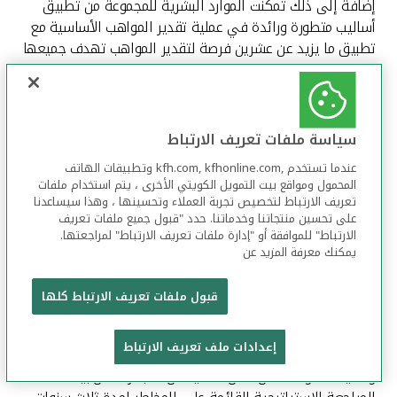
إضافة إلى ذلك تمكنت الموارد البشرية للمجموعة من تطبيق
أساليب متطورة ورائدة في عملية تقدير المواهب الأساسية مع
تطبيق ما يزيد عن عشرين فرصة لتقدير المواهب تهدف جميعها
إلى تحسين مساهمتنا العامة مما سيؤدي إلى زيادة الارتباط
والالتزام الوظيفي. واستمر "بيتك" في دعم ومساندة الموظفين
هذا العام من خلال توفير البعثات الدراسية للمواهب الكويتية
وذلك لإتمام دراساتهم الجامعية والدراسات العليا كما قمنا
سياسة ملفات تعريف الارتباط
بتهنئة الدفعة الثالثة من الموظفين الخريجين على تخرجهم.
عندما تستخدم ,kfh.com, kfhonline.com وتطبيقات الهاتف
وما زالت الموارد البشرية للمجموعة تحرز تقدماً ملحوظاً في مجال
المحمول ومواقع بيت التمويل الكويتي الأخرى ، يتم استخدام ملفات
تعريف الارتباط لتخصيص تجربة العملاء وتحسينها ، وهذا سيساعدنا
استقطاب وتنمية المواهب مما يسهم في مزيد من التطوير
على تحسين منتجاتنا وخدماتنا. حدد "قبول جميع ملفات تعريف
والنمو بما ينعكس بإذن الله على تطور الأداء على مستوى
الارتباط" للموافقة أو "إدارة ملفات تعريف الارتباط" لمراجعتها.
"مجموعة بيتك". المخاطر والالتزام الرقابي وفي إطار المساندة
يمكنك معرفة المزيد عن
الفاعلة من إدارات المخاطر والالتزام الرقابي والتدقيق الداخلي
بالمجموعة، فقد تم تقييم فعالية وكفاءة إدارة مخاطر البنك
قبول ملفات تعريف الارتباط كلها
بأعلى المعايير والممارسات على مستوى المجموعة، كما استمر
"بيتك" في الاستجابة للمتطلبات الرقابية من قبل بنك الكويت
إعدادات ملف تعريف الارتباط
المركزي وهيئة أسواق المال والالتزام بالضوابط الداخلية
تواصل معنا
وعمليات الحوكمة، من خلال العديد من المبادرات من بينها خطة