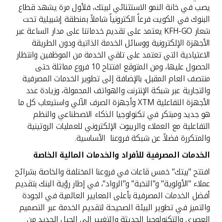
يصب في خانة النمو الاستثنائي لبيتك، فلأول مرة يشهد قطاع
البنوك في الكويت فرعاً الكترونياً شاملاً بمنطقة إشبيلية تحت
شعار KFH-GO يعتمد على تقديم خدماتنا على مدار الساعة عبر
الأجهزة الإلكترونية ووسائل الخدمة الذاتية ودون الطريقة
الاعتيادية التي تعتمد على تلقي الخدمة من الموظفين وانتظار
الحصول عليها، ومن المتوقع افتتاح 10 فروع مماثلة حتى
منتصف العام المقبل، بالإضافة إلى تطوير الخدمات المصرفية
والتجارية عبر شبكة الإنترنت والهواتف المحمولة، وزيادة عدد
الأجهزة التفاعلية XTM وأجهزة الصرف الآلي واستيعاب كل ما
هو جديد ومبتكر في تكنولوجيا الذكاء الاصطناعي والنظم
التفاعلية مع العملاء والريبوت الإلكتروني للعمليات الروتينية
والمتكررة فضلاً عن شبكة فروعنا الأساسية.
الخدمات المصرفية للأفراد والخدمات المالية الخاصة
افتتح "بيتك" خمس قاعات في فروعنا المختلفة والخاصة بشرائح
عملاء "الأولوية" و"النخبة" و"الرواد"، في إطار رؤية البنك بتقديم
أفضل الخدمات المصرفية بأعلى المعايير العالمية في الجودة
والتميز في تطوير البيئة الصحيحة لتقديم الخدمة عبر التصميم
العصري والتكنولوجيا الحديثة والتغيير إلى الجيل الجديد من