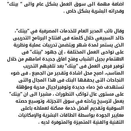
تركيا
اضافة مهمة الى سوق العمل بشكل عام والى " بيتك"
وقدراته البشرية بشكل خاص .
مصر
وقال نائب المدير العام للخدمات المصرفية في "بيتك"،
المملكة المتحدة
خالد السبيعي خلال كلمته فى افتتاح البرنامج التدريبى
الذى يستمر لمدة شهر ويتضمن تدريبات عملية ونظرية
مملكة البحرين
على نواحى العمل المختلفة ، إن جهود
"بيتك" فى
الاهتمام بجيل الشباب وفتح افاق جديدة امامهم من خلال
توفير فرص العمل فى "بيتك" بعد تلقيهم التدريب
المناسب، اصبح محل اشادة وتقدير من الجميع ، فى ضوء
النجاحات التى يحققها البنك فى هذا المجال والتى
تستهدف ضخ دماء جديدة وتوفيراجيال مدربة ومؤهلة
على مستوى عال
تواكب التطورات
، مشيرا الى ان "بيتك"
يعمل لترسيخ ريادته في سوق التجزئة، وتوسيع حصته
السوقية وتقديم أفضل خدمة ممكنة لعملائه باعلى
معايير الجودة بواسطة الطاقات البشرية والإمكانيات
التقنية والفنية المتميزة والمتوفرة لديه .