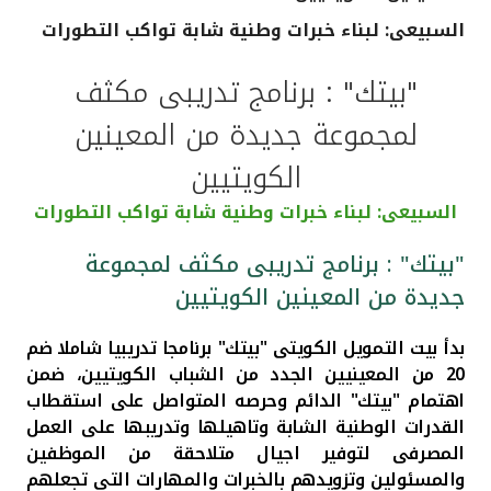
السبيعى: لبناء خبرات وطنية شابة تواكب التطورات
القنوات المصرفية
"بيتك" : برنامج تدريبى مكثف
أدوات وخدمات
لمجموعة جديدة من المعينين
خدمات ما بعد البيع
الكويتيين
السبيعى: لبناء خبرات وطنية شابة تواكب التطورات
اتصل بنا
"بيتك" : برنامج تدريبى مكثف لمجموعة
جديدة من المعينين الكويتيين
مواقع الفروع وأجهزة الصرف الآلي
بدأ بيت التمويل الكويتى "بيتك" برنامجا تدريبيا شاملا ضم
ألمانيا
20 من المعينيين الجدد من الشباب الكويتيين، ضمن
اهتمام "بيتك" الدائم وحرصه المتواصل على استقطاب
القدرات الوطنية الشابة وتاهيلها وتدريبها على العمل
ماليزيا
المصرفى لتوفير اجيال متلاحقة من الموظفين
والمسئولين وتزويدهم بالخبرات والمهارات التى تجعلهم