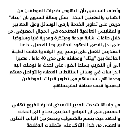
وأضاف السبيعى بأن النهوض بقدرات الموظفين من
الشباب والمعينين الجدد يمثل رسالة للسوق بان "بيتك"
حريص على تطوير الخدمة بارقى الوسائل وفق المعايير
والمقاييس العالمية المعتمدة فى المجال المصرفى، من
خلال طاقات شابة مبدعة ومبتكرة ومدربة فنيا وسلوكيا
على بذل اقصى الجهود لتحقيق رضا العميل ، داعيا
المتدربين للعمل على ترسيخ روح الولاء والعلاقة الطيبة
القائمة بين "بيتك" وعملائه على مدى 40 عاما ، مشيرا
الى أن التدريب
يسلط الضوء على
احدث ما توصلت اليه
الدراسات في وسائل استقطاب العملاء والتواصل معهم
وخدمتهم ، سيساهم فى تطوير قدرات الموظفين
ليصبحوا قيمة مضافة لمقرعملهم.
من جانبها شددت المدير التنفيذى لادارة الفروع تهانى
الخميس على ان البرنامج التدريبى يحتاج الى الجدية
والجهد حيث يتسم بالشمولية ويجمع بين الجانب النظرى
والعملى من خلال التركيزعلى متطلبات الوظيفة