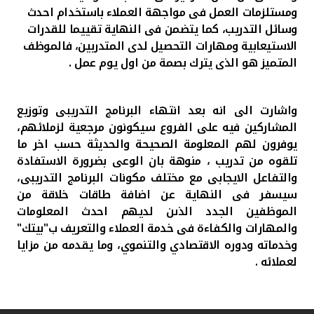
ومستلزمات العمل فى مواجهة العملاء باستخدام احدث
وسائل التدريب، كما يتضمن فى النهاية تقييما للقدرات
الاستيعابية ومهارات التحصيل لدى المتدربين، فالموظف
المتميز هو الذى يترك بصمة من اول يوم عمل .
واشارت الى انه بعد انتهاء البرنامج التدريبى وتوزيع
المشاركين فيه على الفروع سيكونون مرجعية لزملائهم،
يوفرون لهم المعلومة الصحيحة والحديثة حسب اخر ما
تلقوه من تدريب ، منوهة بان الوعى بضرورة الاستفادة
والتفاعل الايجابى مع مختلف مكونات البرنامج التدريبى،
سيسفر فى النهاية عن اضافة طاقات خلاقة من
الموظفين الجدد الذىن لديهم احدث المعلومات
والمهارات والكفاءة فى خدمة العملاء والتعريف ب"بيتك"
وخدماته ودوره الاقتصادي والتنموي، وما يقدمه من مزايا
لعملائه .