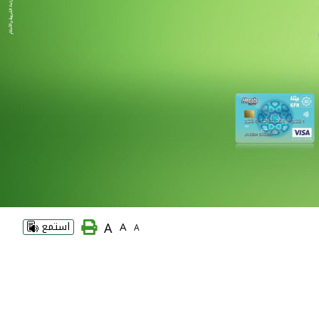
A
A
استمع
A