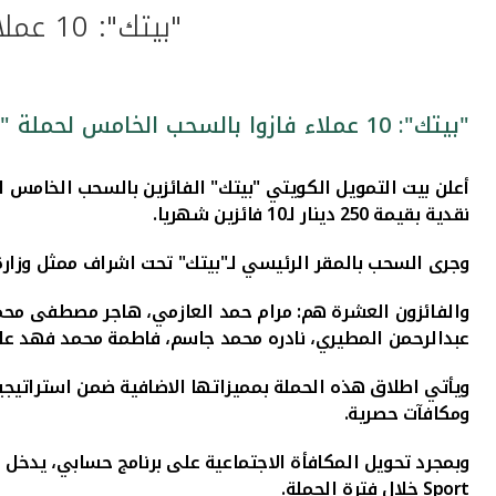
"بيتك": 10 عملاء فازوا بالسحب الخامس لحملة "إربح مع حسابي" للشباب
"بيتك": 10 عملاء فازوا بالسحب الخامس لحملة "إربح مع حسابي" للشباب
أعلن بيت التمويل الكويتي "بيتك" الفائزين بالسحب الخامس ل
نقدية بقيمة 250 دينار لـ10 فائزين شهريا.
وجرى السحب بالمقر الرئيسي لـ"بيتك" تحت اشراف ممثل وزارة 
والفائزون العشرة هم:
مرام حمد العازمي، هاجر مصطفى محمد
عبدالرحمن المطيري، نادره محمد جاسم، فاطمة محمد فهد عل
ويأتي اطلاق هذه الحملة بمميزاتها الاضافية ضمن استراتيجية
ومكافآت حصرية.
وبمجرد تحويل المكافأة الاجتماعية على برنامج حسابي، يدخل العملاء بالسحب الشهري على جائزة 
Sport
خلال فترة الحملة.