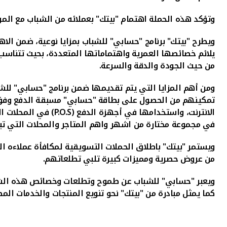
وتؤكد هذه الحملة اهتمام "بيتك" بعملائه من الشباب مع الم
ويطرح "بيتك" برنامج "حسابي" للشباب بمزايا نوعية، ضمن الاه
يلائم خصائصها العمرية واهتماماتها المتعددة، بحيث تتناسب
من حيث الجودة والدقة والسرعة
.
ومن أهم المزايا التي يتم تقديمها ضمن برنامج "حسابي" ل
تمكينهم من الحصول على بطاقة "حسابي" مسبقة الدفع وفق الضو
الانترنت، واستخدامها في أجهزة الدفع (
P.O.S
) في المحلات ا
في مجموعة مختارة من اشهر واهم المتاجر والمحلات التي تبي
ويستمر "بيتك" باطلاق الحملات التسويقية لمكافأة عملاءه الش
من عروض حصرية ومميزات كبيرة تلبي تطلعاتهم.
ويعبر "حسابي" للشباب عن طموح وتطلعات وخصائص هذه الشري
كما يمثل مبادرة من "بيتك" نحو تنويع المنتجات والخدمات المص