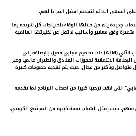
على السعي الدائم لتقديم افضل المزايا لهم.
دمات جديدة يتم من خلالها الوفاء باحتياجات كل شريحة بما
تميزة وفق معايير وأساليب لا تقل عن نظيرتها العالمية
 الآلي (
ATM
) ذات تصميم شبابي مميز، بالإضافة إلى
بطاقة الائتمانية لحجوزات الفنادق والطيران عالميا وعبر
ل متواصل وبأكثر من مجال، حيث يتم تقديم خصومات كبيرة
" التي لاقت ترحيبا كبيرا من اصحاب البرنامج لما تقدمه
نهم، حيث يمثل الشباب نسبة كبيرة من المجتمع الكويتي،