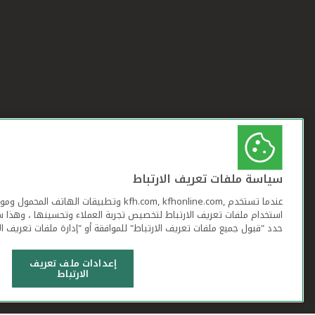
سياسة ملفات تعريف الارتباط
عندما تستخدم ,kfh.com, kfhonline.com وتطبيقات ا
استخدام ملفات تعريف الارتباط لتخصيص تجربة العملاء وتحسينها ، وهذا س
حدد "قبول جميع ملفات تعريف الارتباط" للموافقة أو "إدارة ملفات تعريف ال
إعدادات ملف تعريف
الارتباط
شروط وأحكام