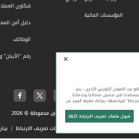
شكاوى العملاء
المؤسسات المالية
دليل أمن المعل
الوظائف
رقم "الآيبان" 
لهاتف المحمول ومواقع بيت التمويل الكويتي الأخرى ، يتم
يساعدنا على تحسين منتجاتنا وخدماتنا.
ارتباط" لمراجعتها. يمكنك معرفة المزيد عن
بيت التمويل الكويتي جميع الحقوق محفوظة © 2026
قبول ملفات تعريف الارتباط كلها
 استخدام الموقع الإلكتروني
ملفات تعريف الارتباط
بيا