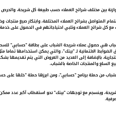
وازنة بين مختلف شرائح العملاء حسب طبيعة كل شريحة، والحرص 
تمام المتواصل بشرائح العملاء المختلفة، وابتكار صيغ منتجات وخ
 مع كل شرائح العملاء وتلبي احتياجاتهم في الحصول على خدمة م
لشباب هي حصول عملاء شريحة الشباب على بطاقة "حسابي" للسحب
ابط الائتمانية لـ "بيتك"، والتي يمكن استخدامها تماما مثل ال
لتجارية، بالإضافة إلى العديد من العروض التي يتم تقديمها بشك
ع السلع والمنتجات الخاصة بالشباب.
باب من حملة برنامج "حسابي"، ومن ابرزها حملة "خلها على حسابي
حة، وينسجم مع توجهات "بيتك" نحو استقطاب أكبر عدد ممكن م
رفية.