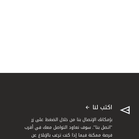
اكتب لنا
بإمكانك الإتصال بنا من خلال الضغط على زر
"اتصل بنا". سوف نعاود التواصل معك في أقرب
فرصة ممكنة فيما إذا كنت ترغب بالإبلاغ عن