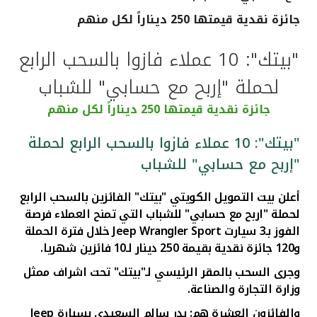
جائزة نقدية قيمتها 250 ديناراً لكل منهم
القنوات المصرفية
"بيتك": 10 عملاء فازوا بالسحب الرابع
أدوات وخدمات
لحملة "إربح مع حسابي" للشباب
خدمات ما بعد البيع
جائزة نقدية قيمتها 250 ديناراً لكل منهم
"بيتك": 10 عملاء فازوا بالسحب الرابع لحملة
"إربح مع حسابي" للشباب
اتصل بنا
أعلن بيت التمويل الكويتي "بيتك" الفائزين بالسحب الرابع
مواقع الفروع وأجهزة الصرف الآلي
لحملة "اربح مع حسابي" للشباب
التي تمنح العملاء فرصة
الفوز بـ3 سيارت
Jeep Wrangler Sport
خلال فترة الحملة
ألمانيا
و120 جائزة نقدية بقيمة 250 دينار لـ10 فائزين شهريا.
وجرى السحب بالمقر الرئيسي لـ"بيتك" تحت اشراف ممثل
ماليزيا
وزارة التجارة والصناعة.
والفائزون العشرة هم:
بدر سالم السعيدي
بسيارة
Jeep