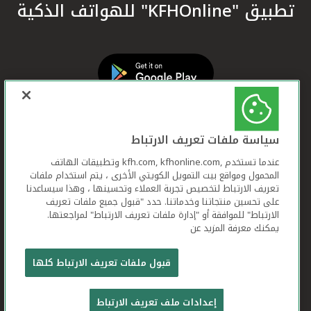
تطبيق "KFHOnline" للهواتف الذكية
سياسة ملفات تعريف الارتباط
عندما تستخدم ,kfh.com, kfhonline.com وتطبيقات الهاتف
المحمول ومواقع بيت التمويل الكويتي الأخرى ، يتم استخدام ملفات
تعريف الارتباط لتخصيص تجربة العملاء وتحسينها ، وهذا سيساعدنا
على تحسين منتجاتنا وخدماتنا. حدد "قبول جميع ملفات تعريف
الارتباط" للموافقة أو "إدارة ملفات تعريف الارتباط" لمراجعتها.
يمكنك معرفة المزيد عن
بيت التمويل الكويتي جميع الحقوق محفوظة © 2026
قبول ملفات تعريف الارتباط كلها
شروط وأحكام استخدام الموقع الإلكتروني
ملفات
إعدادات ملف تعريف الارتباط
تعريف الارتباط
بيان الخصوصية