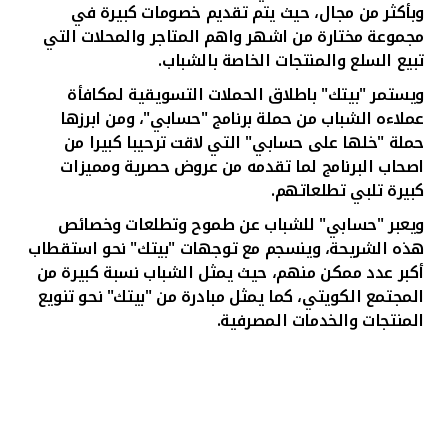
وبأكثر من مجال، حيث يتم تقديم خصومات كبيرة في
مجموعة مختارة من اشهر واهم المتاجر والمحلات التي
تبيع السلع والمنتجات الخاصة بالشباب.
ويستمر "بيتك" باطلاق الحملات التسويقية لمكافأة
عملاءه الشباب من حملة برنامج "حسابي"، ومن ابرزها
حملة "خلها على حسابي" التي لاقت ترحيبا كبيرا من
اصحاب البرنامج لما تقدمه من عروض حصرية ومميزات
كبيرة تلبي تطلعاتهم.
ويعبر "حسابي" للشباب عن طموح وتطلعات وخصائص
هذه الشريحة، وينسجم مع توجهات "بيتك" نحو استقطاب
أكبر عدد ممكن منهم، حيث يمثل الشباب نسبة كبيرة من
المجتمع الكويتي، كما يمثل مبادرة من "بيتك" نحو تنويع
المنتجات والخدمات المصرفية.