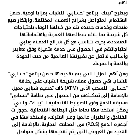
لهم.
ويطرح "بيتك" برنامج "حسابي" للشباب بمزايا نوعية، ضمن
الاهتمام المتواصل بشرائح العملاء المختلفة، وابتكار صيغ
منتجات وخدمات جديدة يتم من خلالها الوفاء باحتياجات
كل شريحة بما يلائم خصائصها العمرية واهتماماتها
المتعددة، بحيث تتناسب مع كل شرائح العملاء وتلبي
احتياجاتهم في الحصول على خدمة متميزة وفق معايير
وأساليب لا تقل عن نظيرتها العالمية من حيث الجودة
والدقة والسرعة
.
ومن أهم المزايا التي يتم تقديمها ضمن برنامج "حسابي"
للشباب هي حصول عملاء شريحة الشباب على بطاقة
"حسابي" للسحب الآلي (
ATM
) ذات تصميم شبابي مميز،
بالإضافة إلى تمكينهم من الحصول على بطاقة "حسابي"
مسبقة الدفع وفق الضوابط الائتمانية لـ "بيتك"، والتي
يمكن استخدامها تماما مثل البطاقة الائتمانية لحجوزات
الفنادق والطيران عالميا وعبر الانترنت، واستخدامها في
أجهزة الدفع (
P.O.S
) في المحلات التجارية، بالإضافة إلى
العديد من العروض التي يتم تقديمها بشكل متواصل