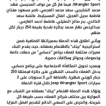
تركيا
Wrangler Sport
، فيما فاز كل من نواف المحيسن، فهد
محمد الشايجي، سعد محمد العجمي، ناصر مسعود مفتاح،
مصر
فاطمة عجيل العجيل، انفال المسيليط، عائشة سعد
الخالدي، بدر صالح الصليلي، فاطمة احمد العازمي،
عبدالرحمن نهار محمد
بجائزة نقدية بقيمة 250 دينار لكل
المملكة المتحدة
منهم.
مملكة البحرين
ويأتي اطلاق هذه الحملة بمميزاتها الاضافية ضمن
استراتيجية "بيتك" بالاهتمام بعملائه، حيث يقدم البنك
مميزات مختلفة لعملاء برنامج "حسابي" من حملات خاصة
وخصومات وجوائز ومكافآت حصرية.
وبمجرد تحويل المكافأة الاجتماعية على برنامج حسابي،
يدخل العملاء بالسحب الشهري على جائزة قيمتها 250
دينار كويتي شهريا، بالاضافة الى 3 سحوبات على 3
سيارات
Jeep Wrangler Sport
خلال فترة الحملة.
وتؤكد هذه الحملة اهتمام "بيتك" بعملائه من الشباب مع
الموازنة بين مختلف شرائح العملاء حسب طبيعة كل
شريحة، والحرص على السعي الدائم لتقديم افضل المزايا