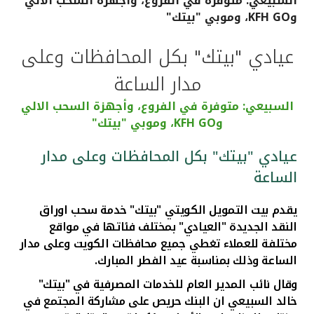
السبيعي: متوفرة في الفروع، وأجهزة السحب الالي
وKFH GO، وموبي "بيتك"
القنوات المصرفية
عيادي "بيتك" بكل المحافظات وعلى
أدوات وخدمات
مدار الساعة
خدمات ما بعد البيع
السبيعي: متوفرة في الفروع، وأجهزة السحب الالي
وKFH GO، وموبي "بيتك"
عيادي "بيتك" بكل المحافظات وعلى مدار
اتصل بنا
الساعة
مواقع الفروع وأجهزة الصرف الآلي
يقدم بيت التمويل الكويتي "بيتك" خدمة سحب اوراق
النقد الجديدة "العيادي" بمختلف فئاتها في مواقع
ألمانيا
مختلفة للعملاء تغطي جميع محافظات الكويت وعلى مدار
الساعة وذلك بمناسبة عيد الفطر المبارك.
ماليزيا
وقال نائب المدير العام للخدمات المصرفية في "بيتك"
خالد السبيعي ان البنك حريص على مشاركة المجتمع في