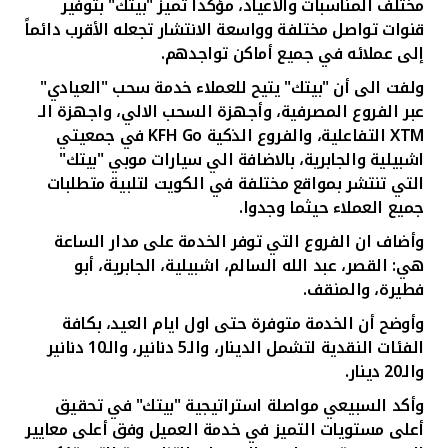
تركيا
مختلف المناسبات والأعياد، مؤكدا تميز "بيتك" بتوفير
قنوات تواصل مختلفة وواسعة الانتشار تجعله الأقرب دائماً
إلى عملائه في جميع أماكن تواجدهم.
مصر
ولفت الى أن "بيتك" يتيح للعملاء خدمة سحب "العيادي"
عبر الفروع المصرفية، وأجهزة السحب الالي، واجهزة الـ
المملكة المتحدة
XTM
التفاعلية، والفروع الذكية
KFH Go
في جمعيتي
اشبيلية والجابرية، بالاضافة الي سيارات موبي "بيتك"
مملكة البحرين
التي تنتشر بمواقع مختلفة في الكويت لتلبية متطلبات
جميع العملاء حيثما وجدوا.
وأضاف ان الفروع التي توفر الخدمة على مدار الساعة
هي: القصر، عبد الله السالم، اشبيلية، الجابرية، أبو
فطيرة، والمنقف.
وأوضح أن الخدمة متوفرة حتى اول ايام العيد، بكافة
الفئات النقدية لتشمل الدينار، والـ5 دنانير، والـ10 دنانير
والـ20 دينار.
وأكد السبيعي مواصلة استراتيجية "بيتك" في تحقيق
أعلى مستويات التميز في خدمة العميل وفق أعلى معايير