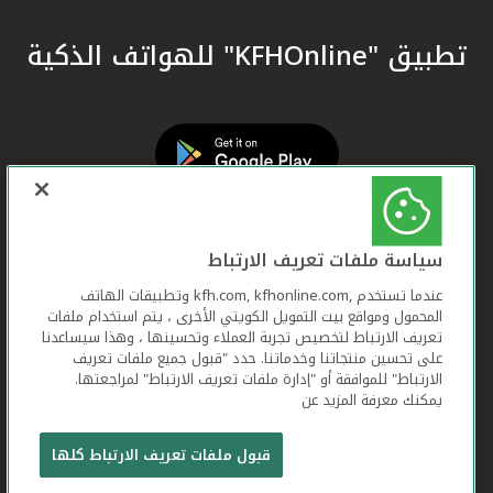
تطبيق "KFHOnline" للهواتف الذكية
سياسة ملفات تعريف الارتباط
عندما تستخدم ,kfh.com, kfhonline.com وتطبيقات الهاتف
المحمول ومواقع بيت التمويل الكويتي الأخرى ، يتم استخدام ملفات
تعريف الارتباط لتخصيص تجربة العملاء وتحسينها ، وهذا سيساعدنا
على تحسين منتجاتنا وخدماتنا. حدد "قبول جميع ملفات تعريف
الارتباط" للموافقة أو "إدارة ملفات تعريف الارتباط" لمراجعتها.
يمكنك معرفة المزيد عن
بيت التمويل الكويتي جميع الحقوق محفوظة © 2026
قبول ملفات تعريف الارتباط كلها