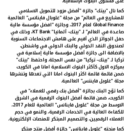
على مستوى البنوك الإسلامية.
كما نال "بيتك" جائزة "أفضل مزود للتمويل الاسلامي
للمشاريع في العالم" من مجلة "غلوبال فاينانس" العالمية
Global Finance
لعام 2017، وجائزة "افضل مؤسسة مالية
صاعـدة في العالم" لـ "بيتك- ألمانيا"
KT Bank
، وذلك في
حفل الجوائز الذي أقيم على هامش الاجتماعات السنوية
لصندوق النقد الدولي والبنك الدولي في واشنطن،
بالاضافة الى جائزة أفضل مؤسسة مالية إسلامية في
تركيا لـ "بيتك- تركيا" من نفس المجلة. واحتفظ "بيتك"
بمركزه الاول كأكثر البنوك الاسلامية امانا في الكويت
ضمن قائمة قائمة اكثر البنوك امانا التي تعدها وتنشرها
مجلة "غلوبل فايننس" العالمية.
كما توّج البنك بجائزة "أفضل بنك رقمي للعملاء" في
الكويت، ضمن قائمة أفضل البنوك الرقمية في الشرق
الاوسط من مجلة "غلوبل فاينانس" العالمية للعام 2017،
للكفاءة العالية في الخدمات الرقمية، والنمو في حجم
العملاء الرقميين، والتصميم المبتكر للمنصات الإلكترونية.
كما منحته "غلوبل فاينانس" جائزة أفضل منتج مبتكر