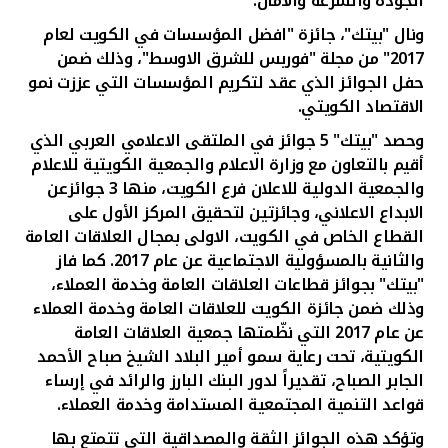
الجودة والسرعة والأمان.
ونال "بيتك"، جائزة "افضل المؤسسات في الكويت لعام
2017" من مجلة "فوربس للشرق الاوسط"، وذلك ضمن
حفل الجوائز الذي عقد لتكريم المؤسسات التي عززت نمو
الاقتصاد الكويتي.
وحصد "بيتك" 5 جوائز في الملتقى الاعلامي العربي الذي
أقيم بالتعاون مع وزارة الاعلام والجمعية الكويتية للاعلام
والجمعية الدولية للاعلان فرع الكويت، منها 3 جوائزعن
الابداع الاعلاني، وجائزتين لتحقيق المركز الأول على
القطاع الخاص في الكويت، الاولى بمجال العلاقات العامة
والثانية بالمسؤولية الاجتماعية عن عام 2017. كما فاز
"بيتك" بجوائز قطاعات العلاقات العامة وخدمة العملاء،
وذلك ضمن جائزة الكويت للعلاقات العامة وخدمة العملاء
عن عام 2017 التي نظّمتها جمعية العلاقات العامة
الكويتية، تحت رعاية سمو أمير البلاد الشيخ صباح الأحمد
الجابر الصباح، تقديراً لدور البنك البارز والرائد في إرساء
قواعد التنمية المجتمعية المستدامة وخدمة العملاء.
وتؤكد هذه الجوائز الثقة والمصداقية التي تتمتع بها