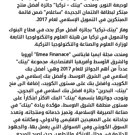
لوديعة النوير، ومنحت "بيتك – تركيا" جائزة أفضل منتج
مبتكر لبطاقة الائتمان الجديدة "ساغلام" ضمن قائمة
المبتكرين في التمويل الإسلامي لعام 2017.
وفاز "بيتك-تركيا" بجائزة أفضل مركز بحث في قطاع البنوك
والتمويل في تركيا من هيئة العلوم والتكنولوجيا التابعة
لوزارة العلوم والصناعة والتكنولوجيا التركية.
ومنحت مجلة ايميا فاينانس "
Emea Finanace
" أوروبا
والشرق الأوسط وأفريقيا الاقتصادية، مجموعة "بيتك"
عدداً من أهم الجوائز للعام 2017 وهي: أفضل بنك
إسلامي في الشرق الاوسط، وأفضل بنك إسلامي في
الكويت، وافضل بنك على مستوى الكويت، إضافة الى منح
"بيتك- البحرين" جائزة افضل بنك اسلامي في البحرين،
وتوجت جوائزها بتسمية "بيتك" البنك الاكثر ابتكاراً على
مستوى منطقة الشرق الاوسط، مؤكدة ريادة "بيتك" في
صناعة الصيرفة الإسلامية، وتميز خدماته ومنتجاته، وتعدد
نجاحاته على الصعيدين الاقليمى والدولي، ومكانته في
السوق الكويتي وفي الاسواق التي يعمل بها، والجهود
الدائمة في مجال الابتكار والتطوير، حيث اصبح المرجع