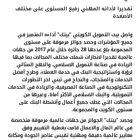
تقديرا لأدائه المهني رفيع المستوى على مختلف
القنوات المصرفية
الأصعدة
أدوات وخدمات
واصل بيت التمويل الكويتي "بيتك" أداءه المتميز في
جميع المؤشرات وحصد جوائز مرموقة على مستوى
خدمات ما بعد البيع
المجموعة بلغ عددها 28 جائزة خلال عام 2017 من جهات
عالمية تقديرا لانجازات شملت مختلف المجالات بما فيها
الريادة في صناعة التمويل الاسلامي، والنهج المثالي
لرؤية واستراتيجية البنك في خدمة العملاء، وطرح أفضل
اتصل بنا
الخدمات والمنتجات، والنجاح في تبني اخر التطورات
التكنولوجية في الصناعة المصرفية، والريادة في الخدمات
مواقع الفروع وأجهزة الصرف الآلي
التمويلية، والبنك الاسلامي الأكثر أمانا، وغيرها من
المجالات التي غطت جميع أعمال وأنشطة البنك على
ألمانيا
مستوى الكويت والمجموعة.
وحصد "بيتك" الجوائز من جهات عالمية مرموقة متخصصة
ماليزيا
في عالم المال والاعمال قامت بعملية التقييم وفق
معايير عالمية دقيقة ومهنية تقيس عناصر الجودة ومكانة