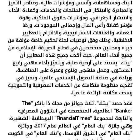
تركيا
البنك ومساهماته، وأسس ومؤشّرات مالية، وعناصر التميز
والمبادرة والابتكار في المنتجات والخدمات، وكفاءة الأداء
والانتشار الجغرافي، ومؤشرات حقوق الملكية، وقوة
مصر
مؤشر كفاية رأس المال وإجمالي الموجودات،
ورضا
العملاء، والعلاقات الاستراتيجية، والالتزام بالمعايير
المملكة المتحدة
الاخلاقية، وذلك وفق توصيات لجنة تحكيم خاصة مؤلفة من
خبراء ومحللين متخصصين في قطاع الصيرفة الإسلامية من
مملكة البحرين
جميع أنحاء العالم، حيث أكدت جميع هذه المعايير
أن
"بيتك" يستند على أرضية صلبة، ويتميّز بأداء مهني رفيع
المستوى، وعمل منهجي وتنوع وقدرة على المنافسة،
وريادة في صناعة التمويل الإسلامي عالميا، وتميز في
تقديم منظومة متكاملة من الخدمات المصرفية والتمويلية
رسخت مكانته الرائدة عالميا.
فقد حصد "بيتك"، ثلاث جوائز من مجلة ذا بانكر "
The
Banker
" العالمية، المتخصصة في الشؤون المصرفية
والتابعة لمجموعة "
FinancialTimes
" البريطانية الشهيرة،
وهي جائزة "بنك العام" في العالم لعام 2017، وجائزة
"بنك العام" في الشرق الأوسط، و"بنك العام" في الكويت