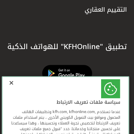
التقييم العقاري
تطبيق "KFHOnline" للهواتف الذكية
سياسة ملفات تعريف الارتباط
عندما تستخدم ,kfh.com, kfhonline.com وتطبيقات الهاتف
المحمول ومواقع بيت التمويل الكويتي الأخرى ، يتم استخدام ملفات
تعريف الارتباط لتخصيص تجربة العملاء وتحسينها ، وهذا سيساعدنا
على تحسين منتجاتنا وخدماتنا. حدد "قبول جميع ملفات تعريف