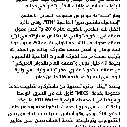
للبنوك الاسلامية، والبنك الاكثر ابتكاراً في مجاله.
وفاز "بيتك" بـ4 جوائز من مجموعة التمويل الاسلامي
"إسلاميك فايننس نيوز" العالمية "
IFN
"، وهي جائزة
افضل بنك اسلامي بالكويت لعام 2016، و"أفضل ممول
صفقة في الكويت" والتي فاز بها عن مشاركته في ترتيب
صفقة صكوك من الشريحة الاولى بقيمة 250 مليون دولار
لبنك بوبيان، و"أفضل صفقة مشاركة" وذلك عن المشاركة
بترتيب صفقة مرابحة لشركة الإمارات العالمية للألمنيوم
بقيمة 4.9 مليار دولار، و"صفقة العام بالدولار الامريكي"
عن صفقة استحواذ عقاري لمقر "باناسونيك" في ولاية
نيوجرسي الأميركية، بقيمة 165 مليون دولار.
وحصد "بيتك" جائزة تقديرية من ماستركارد لتطبيقه خدمة
مدعومة بخدمة "
MDES
" كأول بنك في الشرق الاوسط
وإفريقيا في المحفظة الرقمية
KFH Wallet
، ما يؤكد
ريادة "بيتك" في طرح الخدمات التكنولوجية وتطوير حلول
الدفع الالكتروني، وهو أساس استراتيجية البنك في تبني
التكنولوجيا وتوظيفها لخدمة العملاء ضمن أعلى معايير