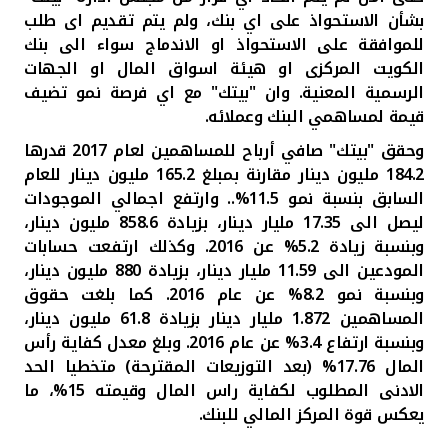
بشأن الاستحواذ على اي بنك، ولم يتم تقديم اى طلب
للموافقة على الاستحواذ او الاندماج سواء الى بنك
الكويت المركزى او هيئة اسواق المال او الجهات
الرسمية المعنية. وان "بيتك" مع اي فرصة نمو تضيف
قيمة لمساهمي البنك وعملائه.
وحقق "بيتك" صافي أرباح للمساهمين لعام 2017 قدرها
184.2 مليون دينار مقارنة بمبلغ 165.2 مليون دينار للعام
السابق بنسبة نمو 11.5
%.
. وارتفع اجمالي الموجودات
ليصل الى 17.35 مليار دينار، بزيادة 858.6 مليون دينار،
وبنسبة زيادة 5.2% عن 2016. وكذلك ارتفعت حسابات
المودعين الى 11.59 مليار دينار، بزيادة 880 مليون دينار،
وبنسبة نمو 8.2% عن عام 2016
.
كما بلغت حقوق
المساهمين 1.872 مليار دينار بزيادة 61.8 مليون دينار،
وبنسبة ارتفاع 3.4% عن عام 2016. وبلغ معدل كفاية رأس
المال 17.76% (بعد التوزيعات المقترحة) متخطيا الحد
الادنى المطلوب لكفاية راس المال وقيمته 15%، ما
يعكس قوة المركز المالي للبنك.