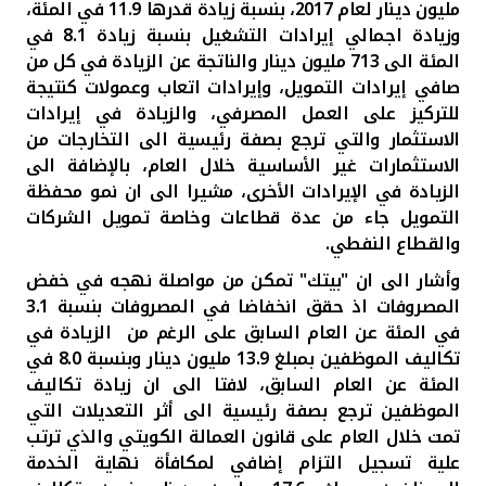
تركيا
مليون دينار لعام 2017، بنسبة زيادة قدرها 11.9 في المئة،
و
زيادة اجمالي إيرادات التشغيل بنسبة زيادة 8.1 في
المئة الى 713 مليون دينار والناتجة عن الزيادة في كل من
مصر
صافي إيرادات التمويل، وإيرادات اتعاب وعمولات كنتيجة
للتركيز على العمل المصرفي، والزيادة في إيرادات
المملكة المتحدة
الاستثمار والتي ترجع بصفة رئيسية الى التخارجات من
الاستثمارات غير الأساسية خلال العام، بالإضافة الى
مملكة البحرين
الزيادة في الإيرادات الأخرى، مشيرا الى ان نمو محفظة
التمويل جاء من عدة قطاعات وخاصة تمويل الشركات
والقطاع النفطي.
وأشار الى ان "بيتك" تمكن من مواصلة نهجه في خفض
المصروفات اذ حقق انخفاضا في المصروفات بنسبة 3.1
في المئة عن العام السابق على الرغم من
الزيادة في
تكاليف الموظفين بمبلغ 13.9 مليون دينار وبنسبة 8.0 في
المئة عن العام السابق، لافتا الى ان زيادة تكاليف
الموظفين ترجع بصفة رئيسية الى أثر التعديلات التي
تمت خلال العام على قانون العمالة الكويتي والذي ترتب
علية تسجيل التزام إضافي لمكافأة نهاية الخدمة