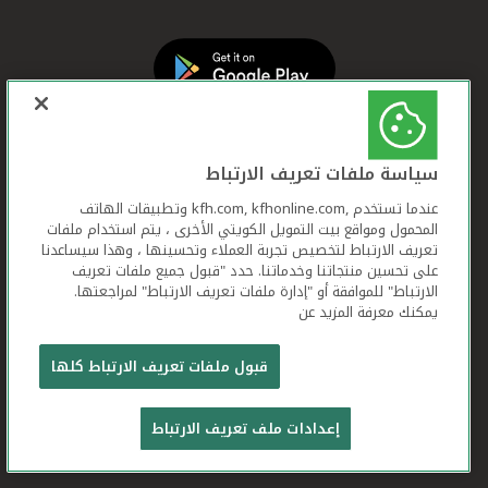
سياسة ملفات تعريف الارتباط
عندما تستخدم ,kfh.com, kfhonline.com وتطبيقات الهاتف
المحمول ومواقع بيت التمويل الكويتي الأخرى ، يتم استخدام ملفات
تعريف الارتباط لتخصيص تجربة العملاء وتحسينها ، وهذا سيساعدنا
على تحسين منتجاتنا وخدماتنا. حدد "قبول جميع ملفات تعريف
الارتباط" للموافقة أو "إدارة ملفات تعريف الارتباط" لمراجعتها.
يمكنك معرفة المزيد عن
بيت التمويل الكويتي جميع الحقوق محفوظة © 2026
قبول ملفات تعريف الارتباط كلها
شروط وأحكام استخدام الموقع الإلكتروني
ملفات
إعدادات ملف تعريف الارتباط
تعريف الارتباط
بيان الخصوصية
تواصل معنا