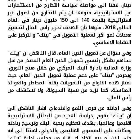
دينار، لافتا الى مواصلة سياسة التخارج من الاستثمارات
غير الاستراتيجية، متوقعا ان يتم التخارج من اصول غير
استراتيحية بقيمة 140 الى 150 مليون دينار في العام
الحالي 2018، منوها بأن الهدف تحرير راس المال لتحقيق
معدلات نمو اكبر لعملية التمويل في "بيتك" والتركيز على
النشاط الاساسي.
وفي سؤال عن تمويل الدين العام، قال الناهض ان "بيتك"
يساهم بشكل رئيسي بتمويل الدين العام المصدر من قبل
وزارة المالية بادارة البنك المركزي من خلال منتج التورق.
ويحرص "بيتك" على دعم عملية تمويل الدين العام، حيث
تمتاز هذه الانواع من التمويلات بقلة المخاطر والعوائد
المناسبة، كما تزيد من نسبة السيولة، ولا تستهلك من
رأس المال
.
وفي اجابته عن فرص النمو والاندماج، اشار الناهض الى
ان "بيتك" يقوم بدراسة العديد من البدائل الاستراتيجية
اقليميا وعالميا، بهدف تعظيم ربحية البنك وترسيخ ريادته
ومكانته على المستوى الاقليمى والدولي، لافتتا الى انه
حتى الان لم يتم اتخاذ اي قرار من مجلس ادارة "بيتك"