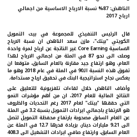
الناهض: 87% نسبة الارباح الاساسية من اجمالي
القنوات المصرفية
ارباح 2017
أدوات وخدمات
قال الرئيس التنفيذي للمجموعة في بيت التمويل
الكويتي "بيتك"، مازن سعد الناهض
ان نسبة الارباح
خدمات ما بعد البيع
الاساسية
Core Earning
غير الناتجة عن ارباح لمرة واحدة
وصلت الى نحو 87 في المئة من اجمالي الارباح لهذا
العام، وهو ارتفاع جيد مقارنة بالعام السابق، متوقعا ان
تفوق هذه النسبة الـ90 في المئة في عام 2018 وهو ما
اتصل بنا
يعكس نجاح استراتيجية البنك في تحقيق ارباح مستدامة.
مواقع الفروع وأجهزة الصرف الآلي
وأضاف الناهض
خلال لقاءات تلفزيونية للتعليق على
النتائج المالية للعام 2017، ان من أهم مؤشرات النمو
ألمانيا
التي حققها "بيتك" لعام 2017 رغم التحديات والظروف
هو الارتفاع باجمالي ايرادات التمويل بنسبة 3.2 في المئة
عن العام السابق مصحوبة بارتفاع محفظة التمويل لتصل
ماليزيا
الى 9.21 مليارات دينار، بزيادة قدرها 12.7 في المئة عن
العام السابق، وارتفاع صافي ايرادات التشغيل الى 408.3