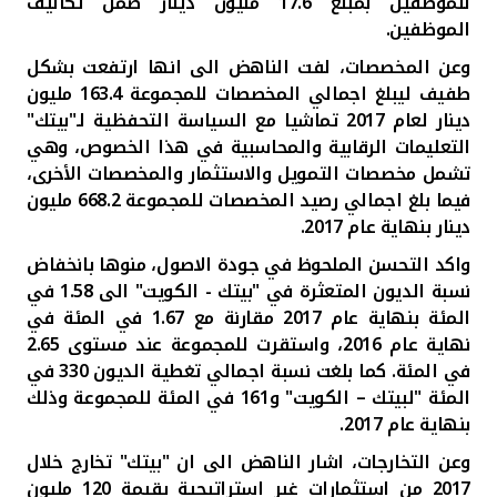
للموظفين بمبلغ 17.6 مليون دينار ضمن تكاليف
الموظفين.
وعن المخصصات، لفت الناهض الى انها ارتفعت بشكل
طفيف ليبلغ اجمالي
المخصصات للمجموعة 163.4 مليون
دينار لعام 2017 تماشيا مع السياسة التحفظية لـ"بيتك"
التعليمات الرقابية والمحاسبية في هذا الخصوص، وهي
تشمل مخصصات التمويل والاستثمار والمخصصات الأخرى،
فيما بلغ اجمالي رصيد المخصصات للمجموعة 668.2 مليون
دينار بنهاية عام 2017.
واكد التحسن الملحوظ في جودة الاصول، منوها بانخفاض
نسبة الديون المتعثرة في "بيتك - الكويت" الى 1.58 في
المئة بنهاية عام 2017 مقارنة مع 1.67 في المئة في
نهاية عام 2016، واستقرت للمجموعة عند مستوى 2.65
في المئة
.
كما بلغت نسبة اجمالي تغطية الديون 330 في
المئة "لبيتك – الكويت" و161 في المئة للمجموعة وذلك
بنهاية عام 2017.
وعن التخارجات، اشار الناهض الى ان "بيتك" تخارج خلال
2017 من استثمارات غير استراتيجية بقيمة 120 مليون