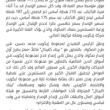
فوق متوسط سعر المبادلة، وقد كان تسعير الإصدار قد بدأ أثناء
فترة الاكتتاب عند 210 نقطة أساس ثم انخفض إلى 187 نقطة
أساس ليتم إغلاق الاكتتاب عند سعر 175 نقطة أساس، حيث تم
تسعير الإصدار بسعر تنافسي نظرا لحجم الإقبال على الإصدار
ورغبة المستثمرين بتملك الصكوك والذي يؤكد الثقة الكبيرة في
شركة إيكويت ومتانة مركزها المالي.
وعلق الرئيس التنفيذي لمجموعة إيكويت محمد حسين، على
طرح الصكوك بالتعاون مع " بيتك كابيتال" قائلاً: «نعتز بطرح أول
إصدار صكوك والذي يمثل ثاني إصدار ناجح لمجموعة إيكويت في
أسواق الدين العالمية بالتعاون مع مجموعة اخرى متميزة من
الشركات والبنوك الكبرى على مستوى العالم، وقد كان ذلك احد
العوامل لتحقيق الاقبال الكبير من المستثمرين على تغطية
الاصدار، ونحن نعتبر ذلك بمثابة شهادة ثقة فى مجموعة ايكويت
والاقتصاد الكويتى عامة، ونشكر جهود ومساهمات "بيتك
كابيتال" المبذولة لأخذ الموافقات اللازمة والتنسيق مع هيئة
أسواق المال والجهات الأخرى لإنجاح الإصدار وتغطيته في وقت
قياسي وبمستوى عال من المهنية والالتزام».