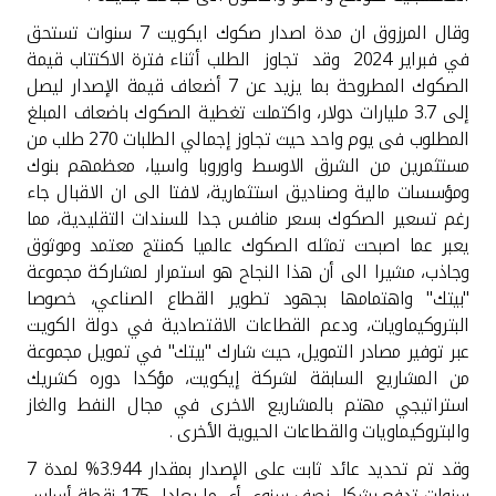
وقال المرزوق ان مدة اصدار صكوك ايكويت 7 سنوات تستحق
في فبراير 2024 وقد تجاوز الطلب أثناء فترة الاكتتاب قيمة
الصكوك المطروحة بما يزيد عن 7 أضعاف قيمة الإصدار ليصل
إلى 3.7 مليارات دولار، واكتملت تغطية الصكوك باضعاف المبلغ
المطلوب فى يوم واحد حيث تجاوز إجمالي الطلبات 270 طلب من
مستثمرين من الشرق الاوسط واوروبا واسيا، معظمهم بنوك
ومؤسسات مالية وصناديق استثمارية، لافتا الى ان الاقبال جاء
رغم تسعير الصكوك بسعر منافس جدا للسندات التقليدية، مما
يعبر عما اصبحت تمثله الصكوك عالميا كمنتج معتمد وموثوق
وجاذب، مشيرا الى أن هذا النجاح هو استمرار لمشاركة مجموعة
"بيتك" واهتمامها بجهود تطوير القطاع الصناعي، خصوصا
البتروكيماويات، ودعم القطاعات الاقتصادية في دولة الكويت
عبر توفير مصادر التمويل، حيث شارك "بيتك" في تمويل مجموعة
من المشاريع السابقة لشركة إيكويت، مؤكدا دوره كشريك
استراتيجي مهتم بالمشاريع الاخرى في مجال النفط والغاز
والبتروكيماويات والقطاعات الحيوية الأخرى .
وقد تم تحديد عائد ثابت على الإصدار بمقدار 3.944% لمدة 7
سنوات تدفع بشكل نصف سنوي أي ما يعادل 175 نقطة أساس