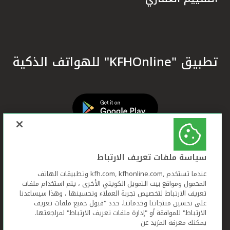
تطبيق "KFHOnline" للهواتف الذكية
سياسة ملفات تعريف الارتباط
عندما تستخدم ,kfh.com, kfhonline.com وتطبيقات الهاتف
المحمول ومواقع بيت التمويل الكويتي الأخرى ، يتم استخدام ملفات
تعريف الارتباط لتخصيص تجربة العملاء وتحسينها ، وهذا سيساعدنا
على تحسين منتجاتنا وخدماتنا. حدد "قبول جميع ملفات تعريف
الارتباط" للموافقة أو "إدارة ملفات تعريف الارتباط" لمراجعتها.
يمكنك معرفة المزيد عن