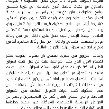
تركيا
لشركة ايكويت صكوك ذات غرض خاص المحدودة ("ايكويت")
بالتعاون مع جهات عالمية أخرى بالإضافة الى دورنا كمنسق
برنامج الصكوك بالتعاون مع بنك إتش اس بي سي لترتيب عملية
مصر
اصدار صكوك اجارة ومرابحة بقيمة 500 مليون دولار أمريكي
كشريحة أولى من برنامج الصكوك قيمته الاجمالية 2 مليار دولار،
المملكة المتحدة
وقد حصل الإصدار على تصنيف بدرجة استثمارية ممتازة تعكس
الملاءة الجيدة للإصدار حيث حصل على Baa2 من قبل وكالة
موديز للتصنيف الائتماني وBBB+ من قبل وكالة ستاندرد آند بورز
مملكة البحرين
وتم إدراجه في سوق إيرلندا للأوراق المالية.
واضاف المرزوق فى تصريح صحفى بان صكوك ايكويت تعتبر
الاصدار الاول الذى تمت الموافقة عليه من قبل هيئة اسواق
المال لشركة كويتية وفق قانون هيئة أسواق المال الجديد،
مشيدا بما تحقق من تعاون وتنسيق بين الهيئة والمشاركين
فى ترتيب الاصدار، معربا عن امله فى ان يكون ذلك بداية لمزيد
من الاصدارات للشركات الكويتية المدعوة الآن للاستفادة من
منتج الصكوك كاحد ادوات التمويل المهمة فى الاسواق
العالمية والتى تحظى باقبال كبير من المستثمرين وتعتبر من
العوامل الرئيسية المساعدة للشركات على تنفيذ خططها
المستقبلية للتوسع والنمو والدخول الى مجالات جديدة .