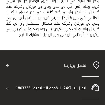
يذكر انه شارك في الترتيب والتسويق للإصدار كل من سيتي
غروب وبنك إتش اس بي سي وجي بي مورغان وشركة بيتك
كابيتال للاستثمار وأن بي كيه كابيتال في دور منسق الاكتتاب
العالمي، في حين قام كل سيتي غروب وبنك أتش أس بي سي
وجي بي مورغان وشركة بيتك كابيتال للاستثمار وأن بي كيه
كابيتال وأم يو أف جي سكيوريتيس وميزوهو وأس أم بي سي
نيكو وبنك أبو ظبي الوطني بدور الوكيل المشارك للطرح.
تفضل بزيارتنا
اتصل بنا 24/7 "الخدمة الهاتفية" 1803333