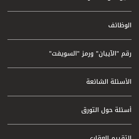
الوظائف
رقم "الآيبان" ورمز "السويفت"
الأسئلة الشائعة
أسئلة حول التورق
التقييم العقاري