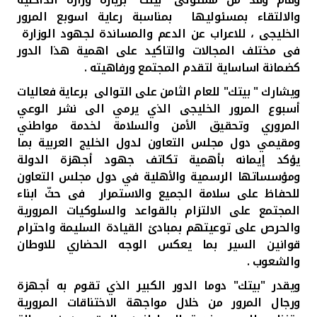
تركيا
والالتقاء بمسئوليها بمناسبة رعاية اسوبع المرور
الخليجى ، للاعراب عن الدعم والمساندة لجهود الوزارة
مصر
فى مختلف المجالات والتاكيد على اهمية هذا الدور
كضمانة اساساية لتقدم المجتمع ورفاهيته .
المملكة المتحدة
ويشارك " بيتك" للعام الثامن على التوالى برعاية فعاليات
أسبوع المرور الخليجى الذي يرمي الى نشر الوعي
مملكة البحرين
المروري وتحقيق الأمن والسلامة لخدمة مواطني
ومقيمي دول مجلس التعاون لدول الخليج العربية بما
يؤكد إيمانه بأهمية تكاتف جهود أجهزة الدولة
ومؤسساتها الرسمية والأهلية في دول مجلس التعاون
للحفاظ على سلامة الجميع والاستمرار فى حثّ ابناء
المجتمع على الالتزام بالقواعد والسلوكيات المرورية
والحرص على توعيتهم بمبادئ القيادة السليمة واحترام
قوانين السير بما يعكس الوجه الحضاري للاوطان
والشعوب .
ويقدر "بيتك" دوما الدور الكبير الذي تقوم به أجهزة
ورجال المرور من خلال مواجهة الاختناقات المرورية