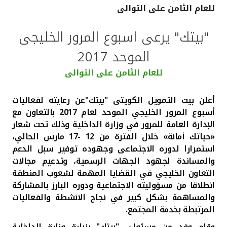
للعام الثامن على التوالى
القنوات المصرفية
"بيتك" يرعى اسبوع المرور الخليجى
أدوات وخدمات
الموحد 2017
للعام الثامن على التوالى
خدمات ما بعد البيع
أعلن بيت التمويل الكويتى "بيتك"عن رعايته لفعاليات
أسبوع المرور الخليجي الموحد لعام 2017 بالتعاون مع
اتصل بنا
الإدارة العامة للمرور في وزارة الداخلية وذلك تحت شعار
«حياتك أمانة» خلال الفترة من 12 -17 مارس الحالي،
مواقع الفروع وأجهزة الصرف الآلي
استمرارا لدوره الاجتماعى وجهوده توفير سبل الدعم
والمساندة لجهود الجهات الرسمية، وتدعيم مجالات
ألمانيا
التعاون الخليجي في القضايا المهمة لشعوب المنطقة
انطلاقا من مسؤوليته الاجتماعية ودوره البارز بالمشاركة
والمساهمة بشكل كبير في نجاح الانشطة والفعاليات
ماليزيا
المرتبطة بخدمة المجتمع.
وقام وفد من مسئولى "بيتك" بزيارة وزارة الداخلية