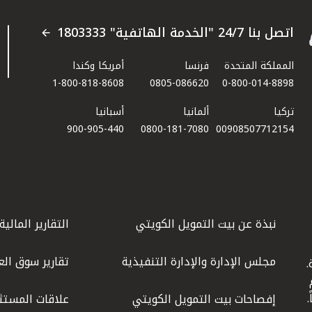
اتصل بنا 24/7 "الخدمة الهاتفية" 1803333
المملكة المتحدة
فرنسا
أمريكا وكندا
1-800-818-8608
0805-086620
0-800-014-8898
تركيا
ألمانيا
أسبانيا
900-905-440
0800-181-7080
00908507712154​
نبذة عن بيت التمويل الكويتي
التقارير المالية
مجلس الإدارة والإدارة التنفيذية
تقارير سوق الع
.
ليوم
إفصاحات بيت التمويل الكويتي
علاقات المستث