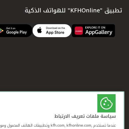
تطبيق "KFHOnline" للهواتف الذكية
سياسة ملفات تعريف الارتباط
عندما تستخدم ,kfh.com, kfhonline.com وتطبيقات ا