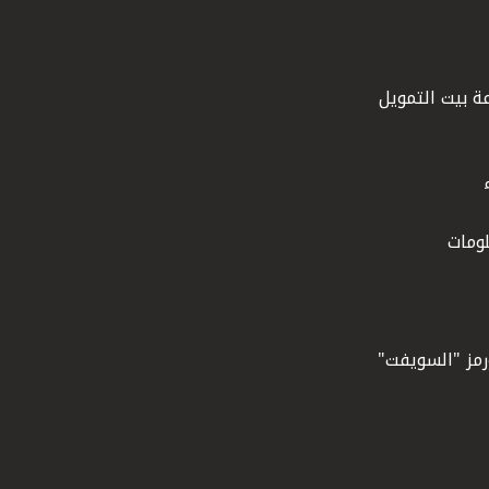
ة بيت التمويل
ومات
ورمز "السويفت"