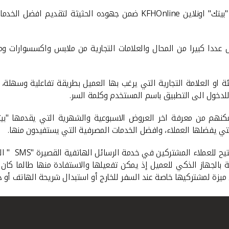
بيتك" اونلاين
KFHOnline
ضمن جهوده الحثيثة لتقديم افضل الخدمات 
 عددا كبيرا من المحال والعلامات التجارية من ملابس واكسسوارات 
فئة او العلامة التجارية التي يرغب بها العميل بطريقة تفاعلية وسهلة
للدخول الى التطبيق باسم المستخدم وكلمة السر.
تمكنهم من معرفة اخر العروض الاسبوعية والشهرية التي يقدمها "بي
التي يفضلها العملاء، وافضل الخدمات المصرفية التي يستفيدون منها.
ح للعملاء المشتركين في خدمة الرسائل الهاتفية القصيرة "
SMS
" ال
الجهاز الذكي للعميل إذ يمكن تفعيلها والاستفادة منها طالما كان متص
ة لمشتركيها خاصة عند السفر للخارج أو استبدال شريحة الهاتف أو دون