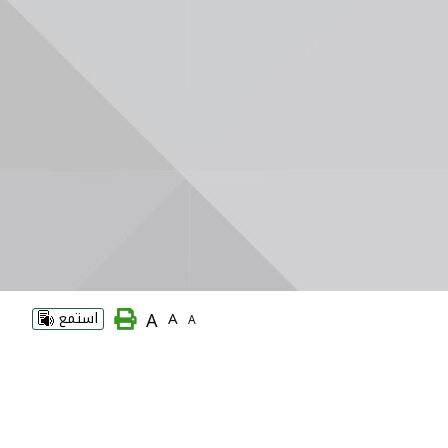
A
A
استمع
A