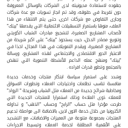
جهوده لاستعادة مديونيته لدى الشركات بالوسائل المعروفة
دون تفريط في حقوقه، وقد تم انجاز تسويات مع عدة شركات
وجارى التفاوض مع شركات اخرى، حتى يتم الانتهاء من هذا
الملف، منوها باستمرار التسهيلات الائتمانية التي يقدمها "بيتك"
لأصحاب المشاريع الصغيرة، لتشجيع مبادرات الشباب الكويتي
وتنويع مصادر الدخل، حيث يستحوذ "بيتك" على اكبر شريحة من
المشاريع الصغيرة، ويقدم التمويلات في هذا المجال، اخذا في
الاعتبار الدور الاقتصادى والاجتماعي لهذه المشاريع، ورسالة
"بيتك" ومنهج عمله الداعم للأنشطة التنموية التي تنهض
بالمجتمع وتطور قدرات افراده .
وشدد على استمرار سياسة ابتكار منتجات وخدمات جديدة
منافسة تناسب تطلعات واحتياجات العملاء وتطورات الاسواق
ومخاطبة شرائح جديدة من العملاء مثل الشباب وشريحة " الرواد"
للعملاء ذوى الملاءة وذلك استمرارا للمنتجات الجديدة التي
طرحت مؤخرا مثل حساب "الرابح" وحساب "الذهب" و تداوله
الكترونيا من خلال خدمة الاون لاين، بالاضافة الى مواصلة تدعيم
المنتجات بمجموعة متنوعة من المميزات والاضافات، مع التشديد
على الأهمية المطلقة لخدمة العملاء وتبسيط الاجراءات