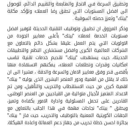
وتحقيق السرعة في الانجاز والمتابعة والتقييم الدائم، للوصول
الى افضل المستويات التي تحقق رضا العملاء وتؤكد مكانة
"بيتك" وتعزز حصته السوقية .
وذكر المرزوق ان تطبيق وتوظيف التقنية الحديثة لتوفير افضل
مستويات الخدمة لعملاء "بيتك" بأعلى معايير الجودة من
الاولويات التي يتم العمل عليها بشكل دائم بالتعاون مع
الشركات العالمية الكبرى وافضل مستشاري النظم والتطبيقات
الحديثة، حيث يستهدف "بيتك" تقديم خدمات تقنية تناسب
امكانيات وقدرات وتطلعات العملاء، يمكنهم الاستفادة منها
بأقصى قدر وفق معايير الامان والسرعة والدقة ، مشيرا الى ان
ذلك لا يقلل من اهمية ودور العنصر البشرى الذى يوليه " بيتك"
اهمية كبرى من حيث الاستقطاب والتدريب والتأهيل، ومن ثم
الاعداد المتميز لأجيال متوالية من القياديين من العنصر الوطنى،
القادرين على تحمل المسئولية وادارة الامور بكفاءة وتميز،
ويحقق " بيتك" نجاحات مهمة في هذا الجانب بالتعاون مع
الجهات الكويتية المعنية بالتوظيف والتدريب، حيث فاز " بيتك"
بجائزة احسن خطة تدريب من جهاز دعم العمالة واعادة الهيكلة.