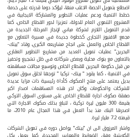
الاسلامية في تمويل مشروع الوقود البيئي بقيمة 1.2 مليار دينار،
اضطلع بتمويل الحصة الاغلب منها، ليؤكد دوما قدرته على خدمة
خطط التنمية ودعم عمليات التطوير والمشاركة الايجابية في
المشروع التنموي العام للدولة، تعزيزا لدور القطاع الخاص، كما
قدم التمويل اللازم لشركة مباني لإنجاز المرحلة الجديدة من
مجمع الافنيوز التجاري كخطوة جديدة في مسيرة التعاون مع
القطاع الخاص والعمل على انجاح مشاريعه الكبرى، وقاد "بيتك-
البحرين" عمليات تمويل العديد من مشاريع التطوير العقاري
بالتعاون مع بنوك محلية وبعض شركاته في ظل تشجيع وتحفيز
من قبل حكومة البحرين للقطاع الخاص وتوسيع مجالات مساهمته
في التنمية ، كما يقود " بيتك- تركيا " توجها لخلق سوق تمويل
بديل يعتمد على منتج الصكوك كأداة رئيسية ذات مزايا عديدة
للشركات والحكومات وكان اخر هذه المساهمات اصدار اكبر
صفقة صكوك اجارة للقطاع الخاص على مستوى السوق التركي
بقيمة 300 مليون ليرة تركية ، لتبلغ بذلك صكوك الاجارة التي
اصدرها البنك منذ بدأ العمل في هذا المجال عام 2010، ما
قيمته 7.2 مليار ليرة.
واشار المرزوق الى ان "بيتك" يواصل دوره في تمويل الشركات
الكويتية وفق الضوابط والمعايير المحددة، كما يعمل بكل