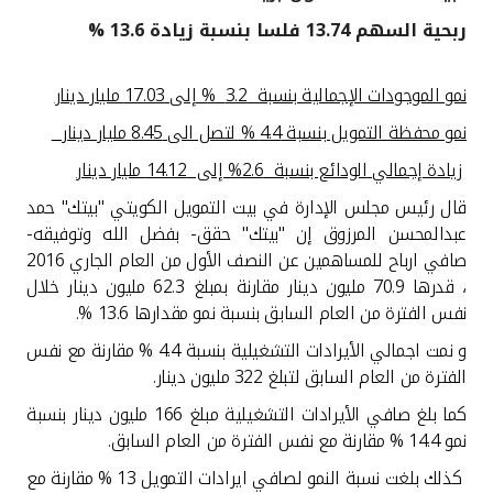
ربحية السهم 13.74 فلسا بنسبة زيادة 13.6 %
القنوات المصرفية
نمو الموجودات الإجمالية بنسبة
3.2
% إلى
17.03
مليار دينار
أدوات وخدمات
نمو محفظة التمويل بنسبة 4.4 % لتصل الى 8.45 مليار دينار
خدمات ما بعد البيع
زيادة
إجمالي
الودائع بنسبة
2.6
% إلى
14.12
مليار دينار
قال رئيس مجلس الإدارة في بيت التمويل الكويتي "بيتك" حمد
عبدالمحسن المرزوق إن "بيتك" حقق- بفضل الله وتوفيقه-
اتصل بنا
صافي ارباح للمساهمين عن النصف الأول من العام الجاري 2016
، قدرها
70.9
مليون دينار مقارنة بمبلغ
62.3
مليون دينار خلال
مواقع الفروع وأجهزة الصرف الآلي
نفس الفترة من العام السابق بنسبة نمو مقدارها 13.6 %
.
و نمت اجمالي الأيرادات التشغيلية بنسبة 4.4 % مقارنة مع نفس
ألمانيا
الفترة من العام السابق لتبلغ 322 مليون دينار.
كما بلغ صافي الأيرادات التشغيلية مبلغ 166 مليون دينار بنسبة
ماليزيا
نمو
14.4
% مقارنة مع نفس الفترة من العام السابق.
كذلك بلغت نسبة النمو لصافي ايرادات التمويل 13 % مقارنة مع