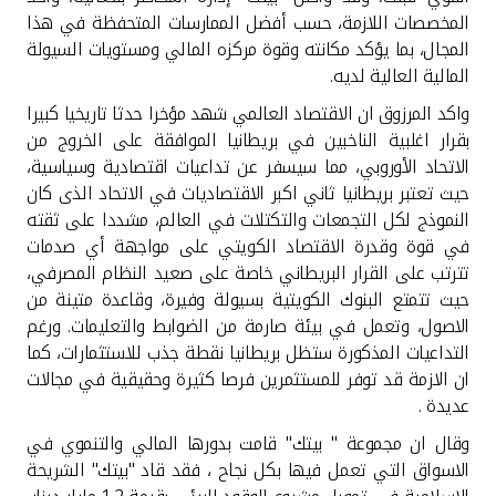
المخصصات اللازمة، حسب أفضل الممارسات المتحفظة في هذا
المجال، بما يؤكد مكانته وقوة مركزه المالي ومستويات السيولة
المالية العالية لديه.
واكد المرزوق ان الاقتصاد العالمي شهد مؤخرا حدثا تاريخيا كبيرا
بقرار اغلبية الناخبين في بريطانيا الموافقة على الخروج من
الاتحاد الأوروبي، مما سيسفر عن تداعيات اقتصادية وسياسية،
حيث تعتبر بريطانيا ثاني اكبر الاقتصاديات في الاتحاد الذى كان
النموذج لكل التجمعات والتكتلات في العالم، مشددا على ثقته
في قوة وقدرة الاقتصاد الكويتي على مواجهة أي صدمات
تترتب على القرار البريطاني خاصة على صعيد النظام المصرفي،
حيث تتمتع البنوك الكويتية بسيولة وفيرة، وقاعدة متينة من
الاصول، وتعمل في بيئة صارمة من الضوابط والتعليمات. ورغم
التداعيات المذكورة ستظل بريطانيا نقطة جذب للاستثمارات، كما
ان الازمة قد توفر للمستثمرين فرصا كثيرة وحقيقية في مجالات
عديدة .
وقال ان مجموعة " بيتك" قامت بدورها المالي والتنموي في
الاسواق التي تعمل فيها بكل نجاح ، فقد قاد "بيتك" الشريحة