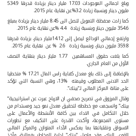
وبلغ اجمالي الموجودات 17.03 مليار دينار بزيادة قدرها 534.9
مليون دينار وبنسبة زيادة 3.2%عن نهاية عام 2015.
كما زادت محفظة التمويل لتصل الى 8.45 مليار دينار بزيادة بمبلغ
354.6 مليون دينار وبنسبة زيادة 4.4 %عن نهاية عام 2015.
وارتفع إجمالي الودائع ليصل إلى 14.12مليار دينار، بزيادة قدرها
359.8 مليون دينار، وبنسبة زيادة 2.6 % عن نهاية عام 2015.
كما بلغت حقوق المساهمين 1.77 مليار دينار بنهاية النصف
الأول من العام الجاري.
بالإضافة إلى ذلك بلغ معدل كفاية راس المال
17.21
% متخطيا
الحد الادنى المطلوب وقيمته
13%
، وهي النسبة التي تؤكد
على متانة المركز المالي لـ"بيتك".
وقال المرزوق في تصريح صحفي ان الارباح عبرت عن استراتيجية"
بيتك" وانسجمت مع خططه لتحقيق معدل نمو جيد ومستدام من
خلال التكامل في الاداء بين كافة الأنشطة والأعمال على
مستوى المجموعة، وأكدت القدرة على التكيف مع تطورات
الاسواق وتقلباتها بما يعكس الأداء المتوازن والمركز المالي
القوي للبنك، وقد واصل "بيتك" إدارة المخاطر بفعالية، وأخذ