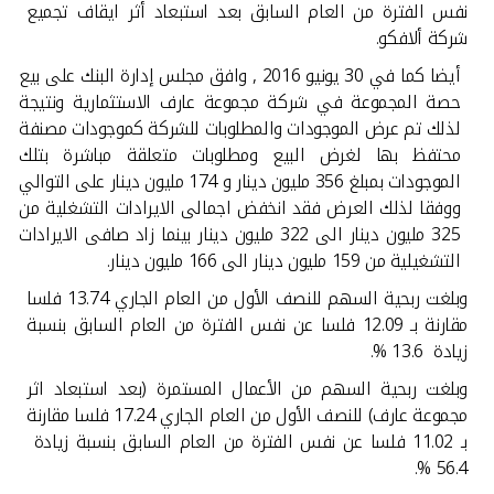
تركيا
نفس الفترة من العام السابق بعد استبعاد أثر ايقاف تجميع
شركة ألافكو.
مصر
أيضا كما في 30 يونيو 2016 , وافق مجلس إدارة البنك على بيع
حصة المجموعة في شركة مجموعة عارف الاستثمارية ونتيجة
المملكة المتحدة
لذلك تم عرض الموجودات والمطلوبات للشركة كموجودات مصنفة
محتفظ بها لغرض البيع ومطلوبات متعلقة مباشرة بتلك
الموجودات بمبلغ 356 مليون دينار و 174 مليون دينار على التوالي
مملكة البحرين
ووفقا لذلك العرض فقد انخفض اجمالى الايرادات التشغلية من
325 مليون دينار الى 322 مليون دينار بينما زاد صافى الايرادات
التشغيلية من 159 مليون دينار الى 166 مليون دينار.
وبلغت ربحية السهم للنصف الأول من العام الجاري 13.74 فلسا
مقارنة بـ 12.09 فلسا عن نفس الفترة من العام السابق بنسبة
زيادة 13.6 %.
وبلغت ربحية السهم من الأعمال المستمرة (بعد استبعاد اثر
مجموعة عارف) للنصف الأول من العام الجاري 17.24 فلسا مقارنة
بـ 11.02 فلسا عن نفس الفترة من العام السابق بنسبة زيادة
56.4 %.