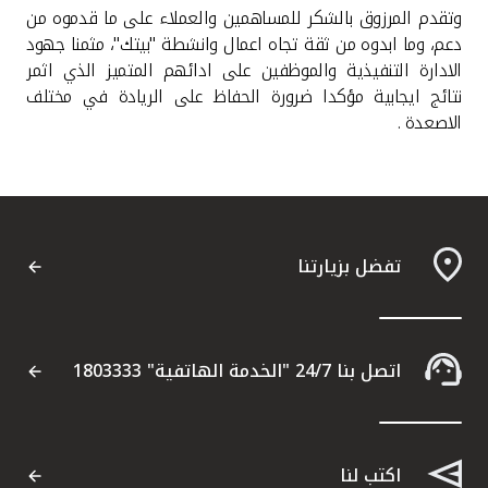
وتقدم المرزوق بالشكر للمساهمين والعملاء على ما قدموه من
دعم، وما ابدوه من ثقة تجاه اعمال وانشطة "بيتك"، مثمنا جهود
الادارة التنفيذية والموظفين على ادائهم المتميز الذي اثمر
نتائج ايجابية مؤكدا ضرورة الحفاظ على الريادة في مختلف
الاصعدة .
تفضل بزيارتنا
اتصل بنا 24/7 "الخدمة الهاتفية" 1803333
اكتب لنا