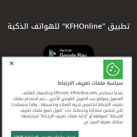
تطبيق "KFHOnline" للهواتف الذكية
سياسة ملفات تعريف الارتباط
عندما تستخدم ,kfh.com, kfhonline.com وتطبيقات الهاتف
المحمول ومواقع بيت التمويل الكويتي الأخرى ، يتم استخدام ملفات
تعريف الارتباط لتخصيص تجربة العملاء وتحسينها ، وهذا سيساعدنا
على تحسين منتجاتنا وخدماتنا. حدد "قبول جميع ملفات تعريف
الارتباط" للموافقة أو "إدارة ملفات تعريف الارتباط" لمراجعتها.
يمكنك معرفة المزيد عن
بيت التمويل الكويتي جميع الحقوق محفوظة © 2026