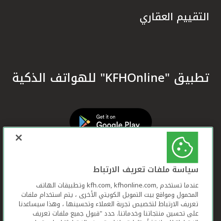
التقييم العقاري
تطبيق "KFHOnline" للهواتف الذكية
سياسة ملفات تعريف الارتباط
عندما تستخدم ,kfh.com, kfhonline.com وتطبيقات الهاتف
المحمول ومواقع بيت التمويل الكويتي الأخرى ، يتم استخدام ملفات
تعريف الارتباط لتخصيص تجربة العملاء وتحسينها ، وهذا سيساعدنا
على تحسين منتجاتنا وخدماتنا. حدد "قبول جميع ملفات تعريف