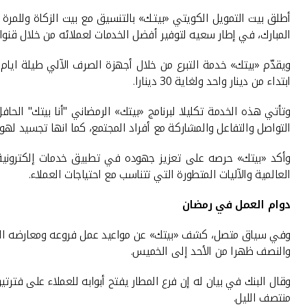
أطلق بيت التمويل الكويتي «بيتـك» بالتنسيق مع بيت الزكاة وللمرة
المبارك، في إطار سعيه لتوفير أفضل الخدمات لعملائه من خلال قنواته
ويقدّم «بيتك» خدمة التبرع من خلال أجهزة الصرف الآلي طيلة ايام
ابتداء من دينار واحد ولغاية 30 دينارا
.
وتأتي هذه الخدمة تكليلا لبرنامج «بيتك» الرمضاني "أنا بيتك" الحاف
التواصل والتفاعل والمشاركة مع أفراد المجتمع، كما انها تجسيد لهو
وأكد «بيتك» حرصه على تعزيز جهوده في تطبيق خدمات إلكترونية
العالمية والآليات المتطورة التي تتناسب مع احتياجات العملاء
.
دوام العمل في رمضان
وفي سياق متصل، كشف «بيتك» عن مواعيد عمل فروعه ومعارضه التجار
والنصف ظهرا من الأحد إلى الخميس
.
وقال البنك في بيان له إن فرع المطار يفتح أبوابه للعملاء على فترت
منتصف الليل
.