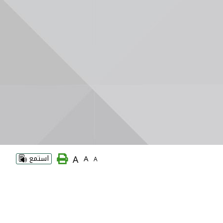
A
A
استمع
A