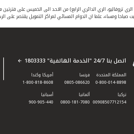
 الري تروفاليو، الري الدائري الرابع) من الاحد الى الخميس على فترت
ت صباحا ومساء، علما ان الدوام المسائي لمراكز التمويل يقتصر على ال
اتصل بنا 24/7 "الخدمة الهاتفية" 1803333
المملكة المتحدة
فرنسا
أمريكا وكندا
1-800-818-8608
0805-086620
0-800-014-8898
تركيا
ألمانيا
أسبانيا
900-905-440
0800-181-7080
00908507712154​