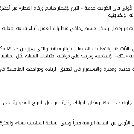
 الأولى في الكويـت خدمـة «التبرع لإفطار صائـم وزكاة الفطر» عبر أجه
 الإلكترونية
.
 شهر رمضان بشكل مبسط يحاكي متطلبات العميل أثناء قيامه بعملية السح
ل بالأنشطة والفعاليات الاجتماعية والرمضانية والتي يعزز من خلالها م
ية «بيتك» الإسلامية، وحرصه على مواكبة احتياجات العملاء بكل المناسبا
 جديدة ومميزة والاستمرار في تحقيق الريادة ومواجهة المنافسة ف
ية خلال شهر رمضان المبارك، إذ يقتصر عمل الفروع المصرفية على الف
ين الأولى من الساعة الرابعة فجراً وحتى الساعة السادسة مساء، والفتر