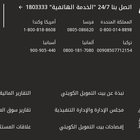
اتصل بنا 24/7 "الخدمة الهاتفية" 1803333
المملكة المتحدة
فرنسا
أمريكا وكندا
1-800-818-8608
0805-086620
0-800-014-8898
تركيا
ألمانيا
أسبانيا
900-905-440
0800-181-7080
00908507712154​
نبذة عن بيت التمويل الكويتي
التقارير المالية
مجلس الإدارة والإدارة التنفيذية
تقارير سوق الع
.
ليوم
إفصاحات بيت التمويل الكويتي
علاقات المستث