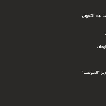
ة بيت التمويل
ومات
ورمز "السويفت"