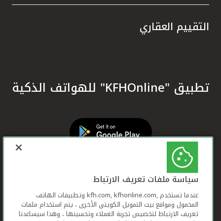
التقييم العقاري
تطبيق "KFHOnline" للهواتف الذكية
سياسة ملفات تعريف الارتباط
عندما تستخدم ,kfh.com, kfhonline.com وتطبيقات الهاتف
المحمول ومواقع بيت التمويل الكويتي الأخرى ، يتم استخدام ملفات
تعريف الارتباط لتخصيص تجربة العملاء وتحسينها ، وهذا سيساعدنا