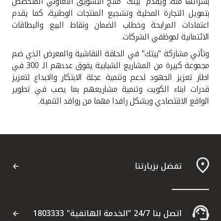
بشرائها منه، ويقدم "بيتك" منتج التسويق التعاوني المتخصص
بتمويل التجارة المحلية وتشجيع المنتجات الوطنية، كما يقدم
اعتمادات المرابحة وخطاب الضمان ونقاط البيع والبطاقات
الائتمانية لموظفي الشركات.
وتأتي مشاركة "بيتك" في الحلقة النقاشية والمعرض الذي ضم
مجموعة كبيرة من المشاريع الشبابية يفوق عددهم الـ 300 في
اطار تعزيز الجهود لدعم وتنمية عجلة الابتكار والابداع لتعزيز
قدرات ابناء الكويت وتنمية مشاريعهم بما يصب في تطوير
الواقع الاقتصادي ويشكل رافدا مهما من روافد التنمية.
تفضل بزيارتنا
اتصل بنا 24/7 "الخدمة الهاتفية" 1803333