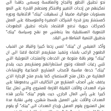
تركيا
نحو تحقيق التطور والنجاح والمنافسة ويسعى جاهدا الى
تمكينهم من إحداث التغيير والابتكار ومنحهم القدرة على النمو
بمستويات متوالية، مضيفا أن تسهيلات "بيتك" الائتمانية ودوره
مصر
كمستشار يعزز قدرة الشركات الصغيرة والمتوسطة على العمل
كمحركات حيوية تدفع الاقتصاد باتجاه تحقيق الطموحات
المملكة المتحدة
التنموية المستقبلية بما يتماشى مع نهج وسياسة "بيتك"
بتحقيق التنمية الشاملة في البلاد.
مملكة البحرين
وأكد المنيفي ان "بيتك" لمس زخما كبيرا واقبالا من الشباب
الطموح الراغب بانشاء وتنفيذ مشاريعم الخاصة لافتا الى ان
"بيتك" يوفر باقة متنوعة من الخدمات والمنتجات التمويلية التي
تلبي رغبات العملاء وتنوع استثماراتهم ومشاريعم حيث يقدم
"بيتك" خدمة مناسبة لأصحاب المشاريع الصناعية والإنشاءات
العقارية من خلال منتج الاستصناع، كما يقدم منتج الإجارة الذي
يخفف على أصحاب المشاريع من التكاليف التي يدفعونها على
شراء المعدات والآلات الثقيلة اللازمة للمشروع، والتي تمثل عبئا
كبيرا على رأس المال الجاري، حيث يقوم "بيتك" بتأجير هذه
المعدات والآلات على العميل بقسط شهري، وفي نهاية مدة
عمل المشروع يقوم العميل بإرجاع المعدات الى "بيتك" أو يقوم