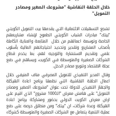
خلال الحلقة النقاشية "مشروعك الصغير ومصادر
القنوات المصرفية
التمويل"
أدوات وخدمات
تشجع التسهيلات الائتمانية التي يقدمها بيت التمويل الكويتي
"بيتك" مبادرات الشباب الكويتي الطموح لإنشاء مشاريعهم
خدمات ما بعد البيع
الخاصة وتوسعة اعمالهم من خلال المتابعة والعناية الكاملة
بأصحاب المشاريع وتقدير وتحديد احتياجاتهم المالية بأسلوب
علمي وتقديم الاستشارة والتوجيه لهم، بما يخدم قطاع
الشركات الصغيرة والمتوسطة في الكويت، ويساهم في دفع
اتصل بنا
عجلة الاقتصاد وتنويع مصادر الدخل.
مواقع الفروع وأجهزة الصرف الآلي
وقال المدير التنفيذي للتمويل المصرفي مناف المنيفي خلال
اعمال الحلقة النقاشية التي نظمها برنامج اعادة الهيكلة
ألمانيا
والجهاز التنفيذي للدولة تحت عنوان "مشروعك الصغير ومصادر
التمويل" على هامش معرض "الـ1000 مشروع" الذي اقيم على
ارض معرض الكويت الدولي بحضور ومشاركة برنامج اعادة
ماليزيا
الهيكلة وعدة شركات، ان "بيتك" ومن منطلق حرصه على دفع
عملية التنمية يتعامل مع الشركات الصغيرة والمتوسطة كشركاء