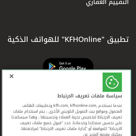
التقييم العقاري
تطبيق "KFHOnline" للهواتف الذكية
سياسة ملفات تعريف الارتباط
عندما تستخدم ,kfh.com, kfhonline.com وتطبيقات الهاتف
المحمول ومواقع بيت التمويل الكويتي الأخرى ، يتم استخدام ملفات
تعريف الارتباط لتخصيص تجربة العملاء وتحسينها ، وهذا سيساعدنا
على تحسين منتجاتنا وخدماتنا. حدد "قبول جميع ملفات تعريف
الارتباط" للموافقة أو "إدارة ملفات تعريف الارتباط" لمراجعتها.
يمكنك معرفة المزيد عن