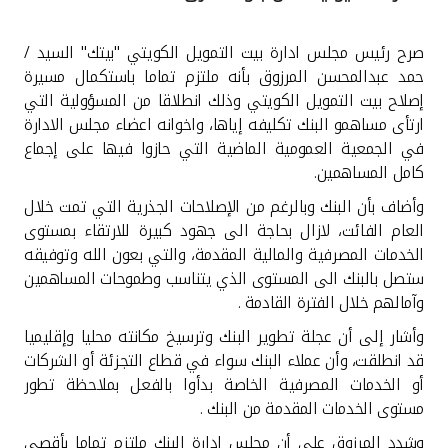
القنوات المصرفية
صرح رئيس مجلس ادارة بيت التمويل الكويتي "بيتك" السيد /
حمد عبدالمحسن المرزوق بأنه ملتزم تماما باستكمال مسيرة
أدوات وخدمات
إصلاح بيت التمويل الكويتي وذلك انطلاقا من المسؤولية التي
ارتأى مساهمو البنك تكليفه إياها، واخوانه اعضاء مجلس الادارة
خدمات ما بعد البيع
في الجمعية العمومية الماضية التي حازوا فيها على إجماع
كامل المساهمين.
وأضاف بأن البنك وبالرغم من الإصلاحات الجذرية التي تمت خلال
العام الفائت، لازال بحاجة الى جهود كبيرة للارتقاء بمستوى
اتصل بنا
الخدمات المصرفية والمالية المقدمة، والتي بعون الله وتوفيقه
ستصل بالبنك الى المستوى الذي يتناسب وطموحات المساهمين
مواقع الفروع وأجهزة الصرف الآلي
وآمالهم خلال الفترة القادمة .
ألمانيا
وأشار إلى أن عجلة تطوير البنك وترسيخ مكانته محليا وإقليميا
قد انطلقت، وأن عملاء البنك سواء في قطاع التجزئة أو الشركات
أو الخدمات المصرفية الخاصة بدأوا بالفعل بملاحظة تطور
ماليزيا
مستوى الخدمات المقدمة من البنك .
وشدد المرزوق على أن مجلس إدارة البنك ملتزم تماما بأقصى