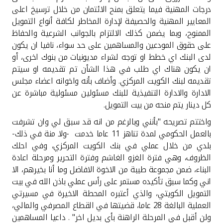
تركيا
درجات المهنية فيما يتعلق بمنح الائتمان من خلال ترسيخ اعلى
المعايير المهنية والحصيفة لإدارة المخاطر لكافة أنواع التمويل
مصر
الممنوح، وبما يضمن كذلك الالتزام بالجوانب الشرعية والحفاظ
على حقوق المودعين والمساهمين على حد سواء، نافيا ان يكون
لدى البنك اي خطط او توجه لشراء مديونيات من بنوك اخرى، أو
المملكة المتحدة
ان يكون هناك اي طلب في هذا الشأن تم تقديمه او سيتم
تقديمه لبنك الكويت المركزي. وأضاف بأنه واخوانه اعضاء مجلس
مملكة البحرين
الادارة والادارة التنفيذية للبنك مسئولين مسئولية مباشرة عن
كل دينار يتم منحه من بيت التمويل.
واختتم تصريحه "بأنني وبالرغم من انه قد سبق لي وان تشرفت
بالعمل الحكومي لمدة تناهز 11 عاما خدمت -ولا منة في ذلك-
بلدي من خلال عملي في بنك الكويت المركزي، وفي احلك
الظروف، وهي فترة الغزو الغاشم وفترة التحرير ومرحلة اعادة
البناء، ضمن مجموعة طيبة من الاخوة الافاضل وما أنا بخيرهم، الا
اني وكما سبق تأكيده مستمر على رأس عملي باذن الله في بيت
التمويل الكويتي، والذي أعتبره المحطة الاخيرة في مسيرتي
العملية البالغة 28 عاما، قضيتها في القطاع المصرفي والمالي،
ولن أقبل في المرحلة الراهنة بأي بديل اخر" . داعيا المساهمين