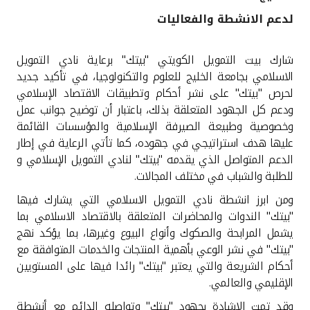
لدعم الانشطة والفعاليات
القنوات المصرفية
شارك بيت التمويل الكويتي "بيتك" برعاية نادي التمويل
أدوات وخدمات
الاسلامي بجامعة الخليج للعلوم والتكنولوجيا، في تأكيد جديد
لحرص "بيتك" على نشر أحكام وتطبيقات الاقتصاد الإسلامي
خدمات ما بعد البيع
ودعم كل الجهود المتعلقة بذلك، باعتبار أن توضيح جوانب عمل
وخصوصية وطبيعة الصيرفة الإسلامية والمؤسسات القائمة
عليها هدف استراتيجي في جهوده، كما تأتي الرعاية في إطار
الدعم المتواصل الذي يقدمه "بيتك" لنادي التمويل الإسلامي و
اتصل بنا
للطلبة والشباب في مختلف المجالات.
مواقع الفروع وأجهزة الصرف الآلي
ومن ابرز انشطة نادي التمويل الاسلامي التي يشارك فيها
"بيتك" الندوات والمحاضرات المتعلقة بالاقتصاد الاسلامي بما
ألمانيا
يشمل المرابحة والصكوك وأنواع البيوع وغيرها، بما يؤكد نهج
"بيتك" في نشر الوعي بأهمية المنتجات والخدمات المتوافقة مع
أحكام الشريعة والتي يعتبر "بيتك" رائدا فيها على المستويين
ماليزيا
الإقليمي والعالمي.
وقد تمت الإشادة بجهود "بيتك" وتواصله الدائم مع أنشطة