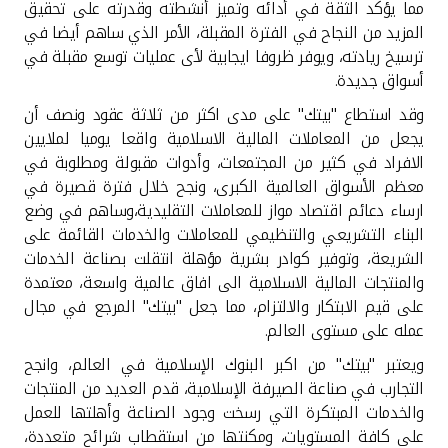
تركيا
مما يؤكد الثقة في أدائه وتميز أنشطته وقدرته على تحقيق
المزيد من النجاح في الفترة المقبلة، الأمر الذي ساهم أيضا في
ترسيخ ريادته، ويوفر ظروفا ايجابية لأى عمليات توسع مقبلة في
مصر
أسواق جديدة
.
وقد استطاع "بيتك" على مدى اكثر من ثلاثة عقود ونصف أن
المملكة المتحدة
يجعل من المعاملات المالية الاسلامية واقعا يوميا لملايين
الافراد في كثير من المجتمعات، وأدوات مقبولة ومطلوبة في
مملكة البحرين
معظم الأسواق العالمية الكبرى، ونجح خلال فترة قصيرة في
ارساء دعائم اقتصاد مواز للمعاملات التقليدية،وساهم في وضع
البناء التشريعي والتنظيمي للمعاملات والخدمات القائمة على
الشريعة، وتوفير كوادر بشرية مؤهلة انتقلت بصناعة الخدمات
والمنتجات المالية الاسلامية الى افاق عالمية واسعة، معتمدة
على قيم الابتكار والالتزام، مما جعل "بيتك" المرجع في مجال
عمله على مستوى العالم
.
ويعتبر "بيتك" من اكبر البنوك الإسلامية في العالم، وانجح
التجارب في صناعة الصيرفة الإسلامية، قدم العديد من المنتجات
والخدمات المبتكرة التي رسخت وجود الصناعة وأهلتها للعمل
على كافة المستويات، ومكنتها من استقطاب شرائح متعددة،