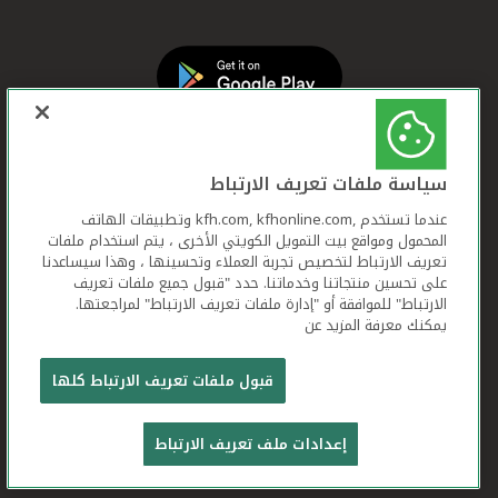
سياسة ملفات تعريف الارتباط
عندما تستخدم ,kfh.com, kfhonline.com وتطبيقات الهاتف
المحمول ومواقع بيت التمويل الكويتي الأخرى ، يتم استخدام ملفات
تعريف الارتباط لتخصيص تجربة العملاء وتحسينها ، وهذا سيساعدنا
على تحسين منتجاتنا وخدماتنا. حدد "قبول جميع ملفات تعريف
الارتباط" للموافقة أو "إدارة ملفات تعريف الارتباط" لمراجعتها.
يمكنك معرفة المزيد عن
بيت التمويل الكويتي جميع الحقوق محفوظة © 2026
قبول ملفات تعريف الارتباط كلها
شروط وأحكام استخدام الموقع الإلكتروني
ملفات
إعدادات ملف تعريف الارتباط
تعريف الارتباط
بيان الخصوصية
تواصل معنا