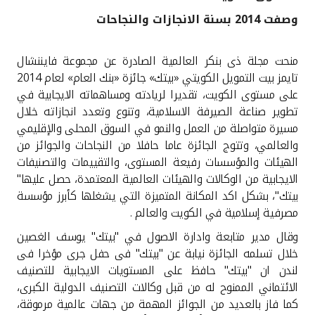
وصفت 2014 بسنة الانجازات والنجاحات
القنوات المصرفية
منحت مجلة ذى بنكر العالمية الصادرة عن مجموعة فايننشال
أدوات وخدمات
تايمز بيت التمويل الكويتي «بيتك» جائزة «بنك العام» لعام 2014
على مستوى الكويت، تقديرا لريادته ومساهماته الايجابية في
خدمات ما بعد البيع
تطوير صناعة الصيرفة الاسلامية، وتنوع وتعدد انجازاته خلال
مسيرة متواصلة من العمل والنمو في السوق المحلى والإقليمي
والعالمي، وتتوج الجائزة عاما حافلا من النجاحات والجوائز من
الهيئات والمؤسسات رفيعة المستوى، والتقييمات والتصنيفات
اتصل بنا
الايجابية من الوكالات والهيئات العالمية المعتمدة، حصل عليها"
بيتك"، بشكل اكد المكانة المتميزة التي يشغلها كأبرز مؤسسة
مواقع الفروع وأجهزة الصرف الآلي
مصرفية إسلامية في الكويت والعالم
.
ألمانيا
وقال مدير متابعة وادارة الاصول في "بيتك" يوسف الغصين
خلال تسلمه الجائزة نيابة عن "بيتك" فى حفل جرى مؤخرا فى
لندن ان "بيتك" حافظ على المستويات الايجابية للتصنيف
ماليزيا
الائتماني الممنوح له من قبل وكالات التصنيف الدولية الكبرى،
كما فاز بالعديد من الجوائز المهمة من جهات عالمية مرموقة،