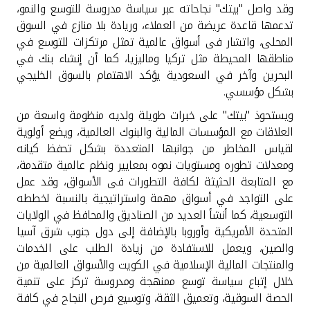
وقد واصل "بيتك" نجاحاته عبر سياسة مدروسة للتوسع والنمو،
تدعمها قاعدة عريضة من العملاء، وريادة بلا منازع في السوق
المحلى، واتشار فى أسواق عالمية تمثل مرتكزات للتوسع في
مناطقها المحيطة مثل تركيا وماليزيا، كما أن إنشاء بنك في
البحرين وآخر في السعودية يؤكد الاهتمام بالسوق الخليجي
بشكل مؤسسي
.
ويستحوذ "بيتك" على خبرات طويلة ولديه منظومة واسعة من
العلاقات مع المؤسسات المالية والبنوك العالمية، ويضع أولوية
لقياس المخاطر من جوانبها المتعددة بشكل تحفظ كيانه
ومعدلات تطوره ومستويات نموه بمعايير ونظم عالمية متقدمة،
مع المتابعة الحثيثة لكافة التطورات فى الأسواق، وقد عمل
على التواجد في أسواق مهمة واستراتيجية بالنسبة لخططه
التوسعية، كما أنشأ العديد من الصناديق والمحافظ في الولايات
المتحدة الأمريكية وأوروبا بالإضافة إلى دول جنوب شرق آسيا
والصين، ويعمل للاستفادة من زيادة الطلب على الخدمات
والمنتجات
المالية الإسلامية في الكويت والأسواق العالمية من
خلال إتباع سياسة توسع ممنهجة ومدروسة تركز على تنمية
الحصة السوقية، وتعميق الثقة، وتوسيع فرص النجاح في كافة