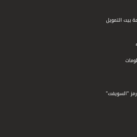
ة بيت التمويل
ومات
ورمز "السويفت"