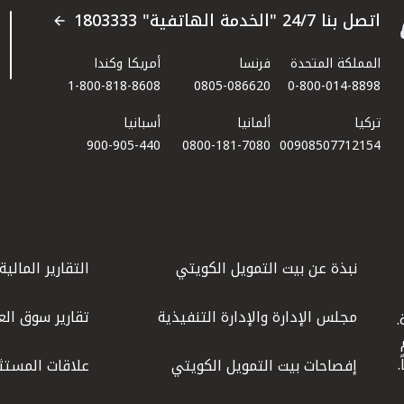
اتصل بنا 24/7 "الخدمة الهاتفية" 1803333
المملكة المتحدة
فرنسا
أمريكا وكندا
1-800-818-8608
0805-086620
0-800-014-8898
تركيا
ألمانيا
أسبانيا
900-905-440
0800-181-7080
00908507712154​
نبذة عن بيت التمويل الكويتي
التقارير المالية
مجلس الإدارة والإدارة التنفيذية
تقارير سوق الع
.
ليوم
إفصاحات بيت التمويل الكويتي
علاقات المستث