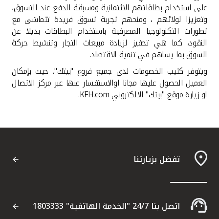
تركيا
على استخدام بطاقاتهم الائتمانية ومسبقة الدفع عند التسوق،
وتعزيزا لولائهم ، ومنحهم تجربة تسوق فريدة تتماشى مع
مصر
تطورات التكنولوجيا المصرفية باستخدام البطاقات بديلا عن
النقود، كما هي تحفيز لزيادة مبيعات التجار وتنشيط حركة
السوق بما يساهم في تنمية الاقتصاد.
المملكة المتحدة
ويتوفر كتيب الخصومات لدى جميع فروع "بيتك"، حيث بإمكان
العميل الحصول عليها مجانا اوالاستفسار عنها عبر مركز الاتصال
مملكة البحرين
او زيارة موقع "بيتك" الالكتروني
KFH.com
.
تفضل بزيارتنا
اتصل بنا 24/7 "الخدمة الهاتفية" 1803333