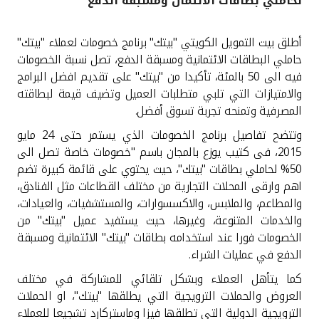
لحاملي بطاقات الائتمان ومسبقة الدفع
القنوات المصرفية
أطلق بيت التمويل الكويتي "بيتك" برنامج خصومات لعملاء "بيتك"
حاملي البطاقات الائتمانية ومسبقة الدفع، تصل نسبة الخصومات
أدوات وخدمات
فيه الى 50 بالمئة، تأكيدا من "بيتك" على تقديم افضل البرامج
والامتيازات التي تلبي متطلبات العميل وتضيف قيمة لبطاقته
خدمات ما بعد البيع
المصرفية وتمنحه تجربة تسوق أفضل.
وتتضح تفاصيل برنامج الخصومات الذي يستمر حتى 24 مايو
2015، فى كتيب يوزع بالمجان باسم "خصومات خاصة تصل الى
اتصل بنا
50% لحاملي بطاقات "بيتك"، حيث يحتوي على قائمة كبيرة تضم
اهم وارقى المحلات التجارية من مختلف القطاعات مثل الفنادق،
مواقع الفروع وأجهزة الصرف الآلي
والمطاعم، والملابس، والاكسسوارات، والمستشفيات، والعيادات،
والخدمات المتنوعة، وغيرها، حيث يستفيد عميل "بيتك" من
الخصومات فورا عند استخدامه بطاقات "بيتك" الائتمانية ومسبقة
ألمانيا
الدفع في عمليات الشراء.
كما يتأهل العملاء وبشكل تلقائي للمشاركة في مختلف
ماليزيا
العروض والحملات الترويجية التي يطلقها "بيتك"، او الحملات
الترويجية الدولية التي تطلقها فيزا وماستركارد تشجيعا للعملاء