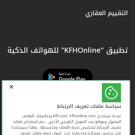
التقييم العقاري
تطبيق "KFHOnline" للهواتف الذكية
سياسة ملفات تعريف الارتباط
عندما تستخدم ,kfh.com, kfhonline.com وتطبيقات الهاتف
المحمول ومواقع بيت التمويل الكويتي الأخرى ، يتم استخدام ملفات
تعريف الارتباط لتخصيص تجربة العملاء وتحسينها ، وهذا سيساعدنا
على تحسين منتجاتنا وخدماتنا. حدد "قبول جميع ملفات تعريف