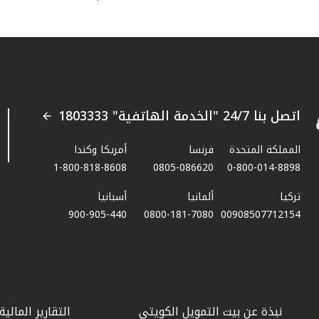
اتصل بنا 24/7 "الخدمة الهاتفية" 1803333
المملكة المتحدة
فرنسا
أمريكا وكندا
1-800-818-8608
0805-086620
0-800-014-8898
تركيا
ألمانيا
أسبانيا
900-905-440
0800-181-7080
00908507712154​
نبذة عن بيت التمويل الكويتي
التقارير المالية