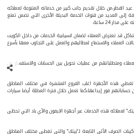
عيد الفطر،من خلال تقديم جانب كبير من خدماته المتنوعة لعملائه
الأمان ،إضافة إلى العديد من قنوات الخدمة البديلة الأخرى التي تضمن تمتع
دار 24 ساعة.
اكل قد تعترض العملاء لضمان انسيابية الخدمات من داخل الكويت
الات العملاء والاستماع لمطالبهم والعمل على التجاوب معها بأسرع
عة للتجاوب مع احتياجات العملاء ومتطلباتهم من عمليات تحويل بين الحسابات والاستفسار عن
 تغطي هذه الأجهزة اغلب الفروع المنتشرة في مختلف المناطق
ن حساباتهم فور إيداعها،كما تعمل خلال فترة العطلة أيضا سيارات
بيتك" لعملائه هذه الخدمات عبر أجهزة الايفون والآي باد التي تحظى
ينات الصرف الآلي التابعة لـ"بيتك" والتي تغطي مختلف المناطق