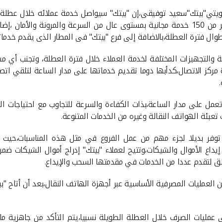
لكويتي"بيتك"سعيد توفيقى،إن "بيتك" سيواصل خدمة عملائه خلال عطلة 
الذي يقدم أكثر من 150 خدمة مجانية بمستوى عال من السرعة والمرونة و
 فترة العطلة،بالاضافة إلى فرع "بيتك" فى المطار الذى يقدم خدماته على م
التجهيزات المختلفة لخدمة العملاء خلال فترة العطلة، وتجنب أي مش
 مركز الاتصال،كدأبها دوما تقديم خدماتها على مدار الساعة لتلقي اتص
 "بيتك" تقديم الخدمة الهاتفية الآلية 1803333 التى تعمل على مدار الساعة،بذات الكفاءة والسر
 تعبئة الهواتف النقالة وغيره من الخدمات المتنوعة.
توفر بديلا لجزء مهم من عمل الفروع في مثل هذه المناسبات،حيث
إيداع الأموال والشيكات،وتتيح لعملاء "بيتك" إدراج أموال الشيكات ضم
طق لتقدم عددا من الخدمات في مقدمتها السحب والإيداع.
ن العمليات المصرفية الأساسية عبر أجهزة الهاتف النقال،بعد أن أتاح "
عمليات الصرف خلال العطلة الطويلة نسبيا،يتم التأكد من جاهزية ماك