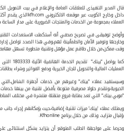
قال المدير التنفيذى للعلاقات العامة والإعلام في بيت التمويل ا
داخل وخارج الكويت عبر موقعه الالكتروني
kfh.com
العملاء بمجموعة من الخدمات والمنتجات الضرورية على مدار الساعة طوال
وأوضح توفيقى في تصريح صحفي أنه أستكملت الاستعدادت التقنية و
وخارجها وتوفير الأمان والطمأنينة لهم،وفي هذا الصدد تواصل إدارة
وقت ممكن،من خلال طاقم عمل مؤهل وتقنية متطورة تسهل مهامه.
كما يواصل
العمليات المالية والتحويل للجان الخيرية ودفع الفواتير وشراء بطاقات
وسيستفيد عملاء "بيتك" وغيرهم من خدمات أجهزة الشامل،التي 
الحيوية،وتقدم حلولا مصرفية متنوعة بأفضل تقنية من بينها خدمات 
"موبي بيتك" التي تعد بمثابة فروع متنقلة منتشرة في مختلف المنا
ويمتلك عملاء 'بيتك' ميزات تقنية إضافية،حيث بإمكانهم إجراء جانب م
بإقبال متزايد، وذلك من خلال برنامج
Kfhonline
.
وحرصا على مواجهة الطلب المتوقع أن يتزايد بشكل استثنائي على 