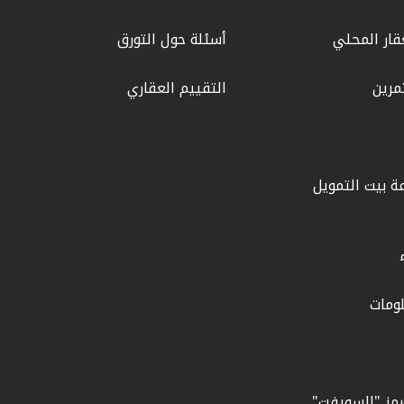
قار المحلي
أسئلة حول التورق
مرين
التقييم العقاري
ة بيت التمويل
ومات
ورمز "السويفت"