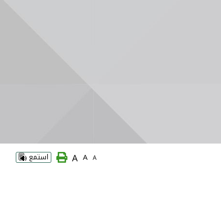
A
A
استمع
A