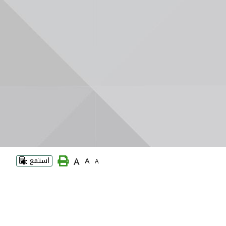
A
A
استمع
A