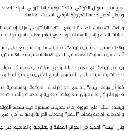
طور بيت التمويل الكويتي "بيتك" موقعه الالكتروني باجراء العديد 
وضمان أفضل خدمة لهم وفقا لأرقى التقنيات العالمية.
وجاءت التعديلات الجديدة لموقع "بيتك" الالكتروني بمزايا إضافية
عمليات البحث وإنجاز المعاملات وذلك مع توافر معايير السرية والحماي
وهذا تحسين اقدم عليه "بيتك" خدمة للعميل وتماشيا مع اعلى مستوي
آخذا حماية حسابات العملاء في اعلى اهتماماته، تجسيدا لهوية "بيتك
ويحرص "بيتك" على تعزيز خدماته وطرح ميزات متجددة بشكل متوال حي
تحديثات وتحسينات تليق بالمستوى الرفيع الذي يتمتع به إقليميا وعالم
كما أن موقع "بيتك" يتماشى مع إجراءات "الحوكمة" والشفافية حيث ي
صدورها، وكل ما يتعلق بالمعلومات الجوهرية والخدمات والمنتجات مح
ويشدد "بيتك" على ضرورة إجراء تحديثات مستمرة حيث يشهد الموقع تط
والخدمات الخاصة بعملاء "التميز"، وخدمات الخزانة، وقنوات أخرى هي 