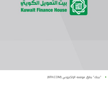
"بيتك" يطوِّر موقعه الإلكتروني (KFH.COM)