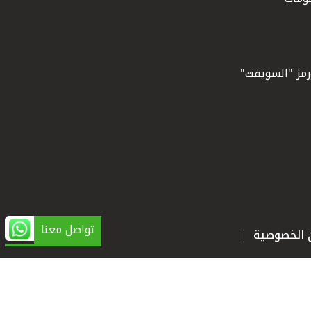
ورمز "السويفت"
تواصل معنا
ن الخصوصية