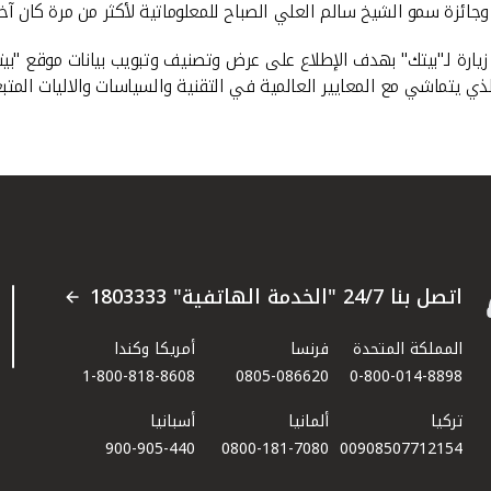
 زيارة لـ"بيتك" بهدف الإطلاع على عرض وتصنيف وتبويب بيانات موقع "بيت
لذي يتماشي مع المعايير العالمية في التقنية والسياسات والاليات المتبع
اتصل بنا 24/7 "الخدمة الهاتفية" 1803333
المملكة المتحدة
فرنسا
أمريكا وكندا
1-800-818-8608
0805-086620
0-800-014-8898
تركيا
ألمانيا
أسبانيا
900-905-440
0800-181-7080
00908507712154​