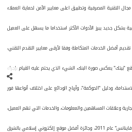
مجال التقنية المصرفية وتطبيق اعلى معايير الأمن لحماية العملاء
ية بشكل جديد يبرز الأدوات الأكثر استخداما ما يسهل على العميل
قديم أفضل الخدمات المتكاملة وفقا لأرقى معايير التقدم التقني،
ع "بيتك" يعكس صورة البنك، الشيء الذي يحتم عليه القيام بإجراء
تدامة، ودليل "الحوكمة"، وأرباح الودائع على اختلاف أنواعها فور
جارية وعلاقات المساهمين والمعلومات، والخدمات التي تهم العميل،
ونال "بيتك" العديد من الجوائز المحلية والإقليمية والعالمية، مثل جائزة أفضل بنك للخدمات المصرفية عبر الانترنت للعملاء من مجلة "غلوبل فاينانس" عام 2011، وجائزة أفضل موقع إلكتروني إسلامي بالشرق