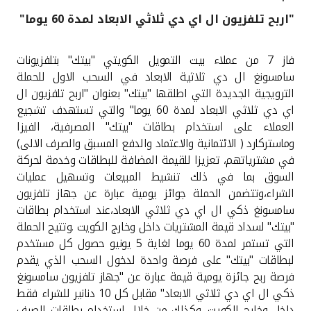
"اربح تلفزيون ال اي دي ثلاثي الابعاد لمدة 60 يوما"
القنوات المصرفية
فاز 7 من عملاء بيت التمويل الكويتي "بيتك" بتلفزيونات
أدوات وخدمات
سامسونغ ال دي ثلاثية الابعاد في السحب الاول للحملة
الترويجية الجديدة التي اطلقها "بيتك" بعنوان "اربح تلفزيون ال
خدمات ما بعد البيع
اي دي ثلاثي الابعاد لمدة 60 يوما" والتي تستهدف تشجيع
العملاء على استخدام بطاقات "بيتك" المصرفية، الفيزا
وماستركارد ( الائتمانية والاعتماد والدفع المسبق والصرف الالى)
في مشترياتهم، تعزيزا للقيمة المضافة للبطاقات وخدمة لحركة
اتصل بنا
السوق بما في ذلك تنشيط المبيعات وتسهيل عمليات
الشراء،وتتضمن الحملة جوائز يومية عبارة عن جهاز تلفزيون
مواقع الفروع وأجهزة الصرف الآلي
سامسونغ ذكي ال اي دي ثلاثي الابعاد،عند استخدام بطاقات
"بيتك" لسداد قيمة المشتريات داخل وخارج الكويت
.
وتتيح الحملة
ألمانيا
التي تستمر لمدة 60 يوما لغاية 5 يونيو حصول كل مستخدم
لبطاقات "بيتك" على فرصة واحدة لدخول السحب الذي يقدم
ماليزيا
فرصة ربح جائزة يومية قيمة عبارة عن "جهاز تلفزيون سامسونغ
ذكي ال اي دي ثلاثي الابعاد" مقابل كل 10 دنانير للشراء فقط
داخل وخارج الكويت، وكذلك من خلال استخدام بطاقات الصرف