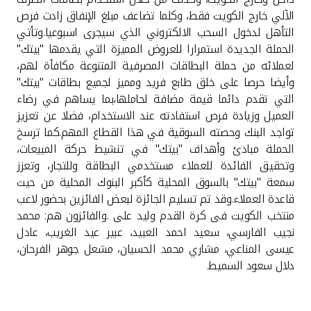
تركيا
الآلي خارج الكويت فقط، وكلما تضاعف مبلغ الإنفاق زادت فرص
التأهل لدخول السحب الالكتروني الذي سيجرى اسبوعيا
.
وتأتي
مصر
الحملة الجديدة استمرارا للعروض المميزة التي يقدمها "بيتك"
لعملائه من حملة البطاقات المصرفية المتنوعة مكافأة لهم،
المملكة المتحدة
وأيضا حرصا على خلق طابع فريد ومميز لجميع بطاقات "بيتك"
التي تقدم دائما قيمة مضافة لحاملها،بما يساهم في رضاء
العميل وزيادة فرص استفادته عند الاستخدام، فضلا عن تعزيز
مملكة البحرين
تواجد البنك وحصته السوقية في هذا القطاع المهم.كما ترسخ
الحملة مبادئ وأهداف "بيتك" في تنشيط حركة المبيعات،
وتحقيق الفائدة للعملاء مستخدمي البطاقة وللتجار، وتعزز
سمعة "بيتك" بالسوق المحلية كأكبر البنوك المحلية من حيث
قاعدة العملاء
.
وقد تم تسليم الجائزة لبعض الفائزين بحضور لاعب
منتخب الكويت فى كرة القدم وليد على .والفائزون هم: محمد
نجيب الفارسي، سعيد احمد العبيد، عبير عيد الغريب، عادل
عيسى المناعي، مشاري محمد الحسيان، مشعل جوهر الفرحان،
دلال سعود السميط.