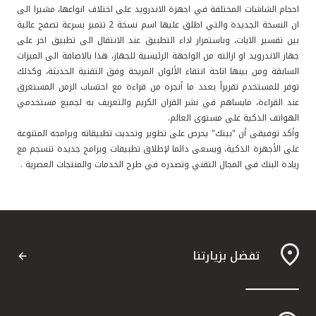
تركيا
احجام الشاشات المختلفة في اجهزة الاندرويد على اختلاف انواعها، مشيرا الى
ان النسخة الجديدة والتي اطلق عليها اسم نسخة 2 تتميز بسرعة تصفح عالية
مصر
بين تفسير الايات، وباستمرار اداء التطبيق عند الانتقال الى تطبيق اخر على
جهاز الاندرويد او ازالته من الواجهة الرئيسية للجهاز، هذا بالاضافة الى الميزات
السابقة ومن بينها اتاحة انتقاء الألوان المريحة وفق التقنية الحديثة، وكذلك
المملكة المتحدة
توفر للمستخدم تقريراً بعدد ما أنجزه من قراءة مع احتساب الزمن المستغرق
عند القراءة، مايساهم في نشر القران الكريم والتعريف به لجميع مستخدمي
الهواتف الذكية على مستوى العالم.
مملكة البحرين
وأكد توفيقى أن "بيتك" يحرص على تطوير وتحديث تطبيقاته وبرامجه المتنوعة
على الأجهزة الذكية، ويسعى دائما لإطلاق تطبيقات وبرامج جديدة تنسجم مع
ريادة البنك في المجال التقني وتصدره في طرح الخدمات والمنتجات العصرية .
تفضل بزيارتنا