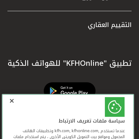
التقييم العقاري
تطبيق "KFHOnline" للهواتف الذكية
سياسة ملفات تعريف الارتباط
عندما تستخدم ,kfh.com, kfhonline.com وتطبيقات الهاتف
المحمول ومواقع بيت التمويل الكويتي الأخرى ، يتم استخدام ملفات