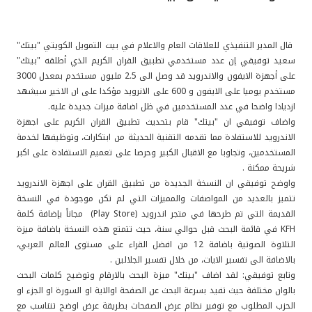
القنوات المصرفية
قال المدير التنفيذي للعلاقات العام والاعلام في بيت التمويل الكويتي "بيتك"
أدوات وخدمات
سعيد توفيقي إن عدد مستخدمي تطبيق القران الكريم الذي أطلقه "بيتك"
على أجهزة الايفون والاندرويد قد وصل الى 2.5 مليون مستخدم بمعدل 3000
مستخدم يوميا على الايفون و 600 على الانرويد مؤكدا على ان الاخير سيشهد
خدمات ما بعد البيع
ازديادا واضحا في عدد المستخدمين في ظل اضافة ميزات جديدة عليه.
واضاف توفيقي ان "بيتك" قام بتحديث تطبيق القران الكريم على اجهزة
الاندرويد للاستفادة مما تقدمه التقنية الحديثة من ابتكارات، وتوظيفها لخدمة
المستخدمين، وتجاوبا مع الاقبال الكبير وحرصا على تعميم الاستفادة على اكبر
اتصل بنا
شريحة ممكنة .
واوضح توفيقي ان النسخة الجديدة من تطبيق القران على اجهزة الاندرويد
مواقع الفروع وأجهزة الصرف الآلي
تتميز بالعديد من المواصفات والمميزات التي لم تكن موجودة في النسخة
القديمة التي تم طرحها في متجر اندرويد (Play Store) مجاناً بإضافة كلمة
KFH في قائمة البحث قبل حوالي سنة، حيث تتمتع هذه النسخة باضافة ميزة
ألمانيا
التلاوة الصوتية باضافة 12 من افضل القراء على مستوى العالم العربي،
بالاضافة الى تفسير الايات، من خلال تفسير الجلالين .
ماليزيا
وتابع توفيقي: لقد اضاف "بيتك" ميزة البحث بالارقام وتوضيح كلمات البحث
بالوان مختلفة حيث تفيد بسرعة البحث عن الصفحة اوالاية او السورة او الجزء او
الحزب المطلوب مع توفير نظام عرض الصفحات بطريقة عرض اوضح تتناسب مع