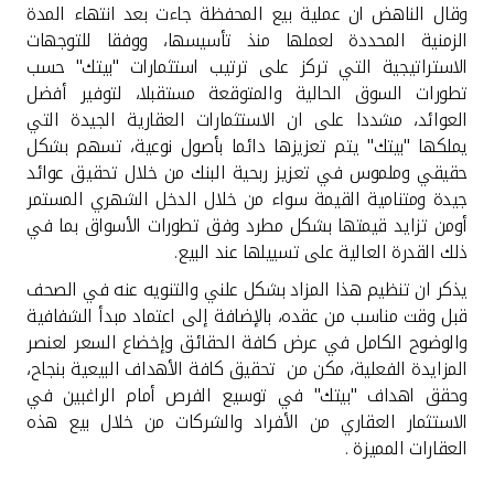
وقال الناهض ان عملية بيع المحفظة جاءت بعد انتهاء المدة
الزمنية المحددة لعملها منذ تأسيسها، ووفقا للتوجهات
الاستراتيجية التي تركز على ترتيب استثمارات "بيتك" حسب
تطورات السوق الحالية والمتوقعة مستقبلا، لتوفير أفضل
العوائد، مشددا على ان الاستثمارات العقارية الجيدة التي
يملكها "بيتك" يتم تعزيزها دائما بأصول نوعية، تسهم بشكل
حقيقي وملموس في تعزيز ربحية البنك من خلال تحقيق عوائد
جيدة ومتنامية القيمة سواء من خلال الدخل الشهري المستمر
أومن تزايد قيمتها بشكل مطرد وفق تطورات الأسواق بما في
ذلك القدرة العالية على تسييلها عند البيع.
يذكر ان تنظيم هذا المزاد بشكل علني والتنويه عنه في الصحف
قبل وقت مناسب من عقده، بالإضافة إلى اعتماد مبدأ الشفافية
والوضوح الكامل في عرض كافة الحقائق وإخضاع السعر لعنصر
المزايدة الفعلية، مكن من تحقيق كافة الأهداف البيعية بنجاح،
وحقق اهداف "بيتك" في توسيع الفرص أمام الراغبين في
الاستثمار العقاري من الأفراد والشركات من خلال بيع هذه
العقارات المميزة
.