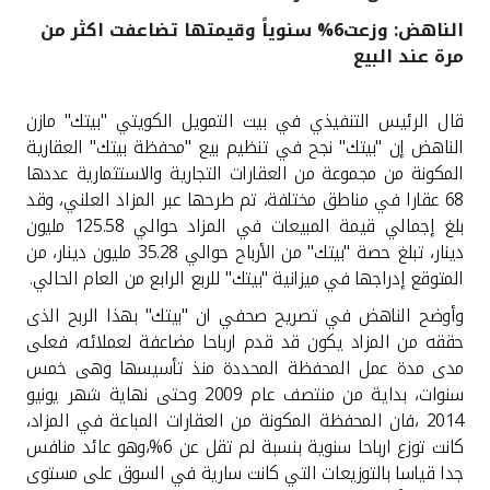
الناهض: وزعت6% سنوياً وقيمتها تضاعفت اكثر من
القنوات المصرفية
مرة عند البيع
أدوات وخدمات
قال الرئيس التنفيذي في بيت التمويل الكويتي "بيتك" مازن
الناهض إن "بيتك" نجح في تنظيم بيع "محفظة بيتك" العقارية
خدمات ما بعد البيع
المكونة من مجموعة من العقارات التجارية والاستثمارية عددها
68 عقارا في مناطق مختلفة، تم طرحها عبر المزاد العلني، وقد
بلغ إجمالي قيمة المبيعات في المزاد حوالي 125.58 مليون
دينار، تبلغ حصة "بيتك" من الأرباح حوالي 35.28 مليون دينار، من
اتصل بنا
المتوقع إدراجها في ميزانية "بيتك" للربع الرابع من العام الحالي.
مواقع الفروع وأجهزة الصرف الآلي
وأوضح الناهض في تصريح صحفي ان "بيتك" بهذا الربح الذى
حققه من المزاد يكون قد قدم ارباحا مضاعفة لعملائه، فعلى
ألمانيا
مدى مدة عمل المحفظة المحددة منذ تأسيسها وهى خمس
سنوات، بداية من منتصف عام 2009 وحتى نهاية شهر يونيو
2014 ،فان المحفظة المكونة من العقارات المباعة في المزاد،
ماليزيا
كانت توزع ارباحا سنوية بنسبة لم تقل عن 6%،وهو عائد منافس
جدا قياسا بالتوزيعات التي كانت سارية في السوق على مستوى