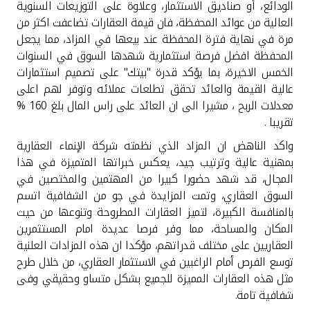
تركيا
الودائع، أو صناديق الاستثمار، وعلاوة على التوزيعات السنوية
العالية من عوائد المحفظة، فان قيمة العقارات تضاعفت اكثر من
مرة في نهاية فترة المحفظة عند بيعها في المزاد، مما يجعل
مصر
المحفظة افضل فرصة استثمارية شهدها السوق في السنوات
الخمس الاخيرة، بما يؤكد قدرة "بيتك" على تصميم استثمارات
المملكة المتحدة
عالية القيمة والعائد تحقق تطلعات عملائه وتوفر لهم اعلى
معدلات الربح ، مشيرا الى ان العائد على راس المال بلغ 160 %
مملكة البحرين
تقريبا .
واكد الناهض ان المزاد الذي نظمته شركة الإنماء العقارية
بمهنية عالية وترتيب جيد، يعكس خبراتها المتميزة في هذا
المجال، قد شهد حضورا كبيرا من المهتمين والمختصين في
السوق العقاري، وتمت المزايدة في جو من الشفافية اتسم
بالمنافسة الكبيرة، لتميز العقارات المطروحة وتنوعها من حيث
المكان والمساحة، مما وفر فرصا عديدة امام المستثمرين
العقاريين على مختلف قدراتهم، مؤكدا ان هذه المزادات العلنية
توسع الفرص أمام الراغبين في الاستثمار العقاري، من خلال طرح
مثل هذه العقارات المميزة للجميع بشكل متساو وحقيقي وفى
شفافية تامة.