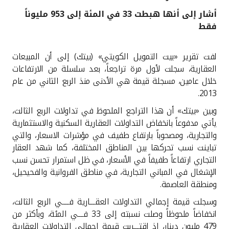
أشار إلى أنها هبطت 33 في المئة إلى 953 مليوناً
القنوات المصرفية
فقط
أدوات وخدمات
لفت تقرير «بيت التمويل الكويتي» (بيتك) إلى أن المبيعات
العقارية، سجلت لأول مرة تراجعاً، بعد سلسلة من الارتفاعات
خدمات ما بعد البيع
خلال عامين، مسجلة قيمة هي الأدنى منذ الربع الثاني من عام
.
2013
وبين «بيتك» أن هذا التراجع الملحوظ في تداولات الربع الثالث،
اتصل بنا
يأتي مدفوعاً بانخفاض التداولات العقارية السكنية والاستثمارية
والتجارية، ومصحوباً بارتفاع طفيف في مؤشرات الاسعار، والتي
مواقع الفروع وأجهزة الصرف الآلي
تباينت نسب تحركها بين المناطق المختلفة، كما شهد العقار
التجاري ارتفاعاً طفيفاً في الأسعار، في ظل استمرار تحسن نسب
ألمانيا
الإشغال في المباني التجارية، في مناطق الفروانية والفحيحيل،
ومنطقة العاصمة
.
ماليزيا
وسجلت قيمة إجمالي التداولات العقــــارية فـــــي الربع الثالث،
انخفاضاً ملحوظاً وصلت نسبته إلى 33 فــــي المئة، وبأكثر من
479 مليون دينار، إذ اقتــــربت قيمة إجمالي التداولات العقارية