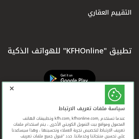
التقييم العقاري
تطبيق "KFHOnline" للهواتف الذكية
سياسة ملفات تعريف الارتباط
عندما تستخدم ,kfh.com, kfhonline.com وتطبيقات الهاتف
المحمول ومواقع بيت التمويل الكويتي الأخرى ، يتم استخدام ملفات
تعريف الارتباط لتخصيص تجربة العملاء وتحسينها ، وهذا سيساعدنا
على تحسين منتجاتنا وخدماتنا. حدد "قبول جميع ملفات تعريف