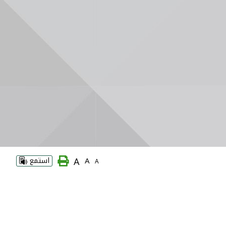
A
A
استمع
A