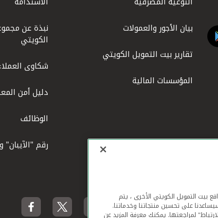
التوعية المصرفية
الاستدامة
بيان الأجور والعمولات
نبذة عن مجموع
الكويتي
تقارير بيت التمويل الكويتي
شكاوى العملاء
المؤسسات المالية
دليل أمن المعل
الوظائف
رقم "الآيبان" 
لهاتف المحمول ومواقع بيت التمويل الكويتي الأخرى ، يتم
يساعدنا على تحسين منتجاتنا وخدماتنا.
ارتباط" لمراجعتها. يمكنك معرفة المزيد عن