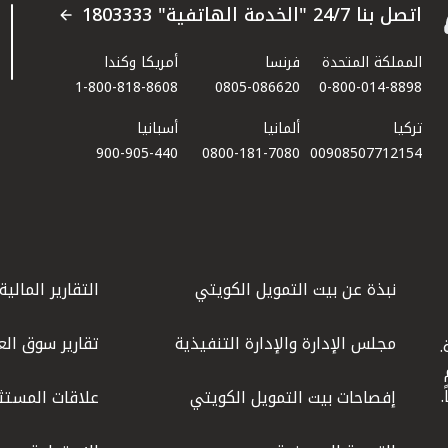
اتصل بنا 24/7 "الخدمة الهاتفية" 1803333
المملكة المتحدة
فرنسا
أمريكا وكندا
1-800-818-8608
0805-086620
0-800-014-8898
تركيا
ألمانيا
أسبانيا
900-905-440
0800-181-7080
00908507712154​
نبذة عن بيت التمويل الكويتي
التقارير المالية
مجلس الإدارة والإدارة التنفيذية
تقارير سوق الع
.
ليوم
إفصاحات بيت التمويل الكويتي
علاقات المستث