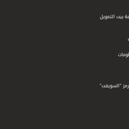
ة بيت التمويل
ومات
ورمز "السويفت"