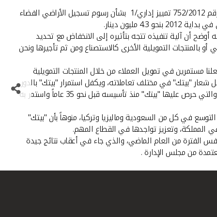
أكد الرئيس التنفيذي في بيت التمويل الكويتي "بيتك" محمد سليمان العمر أن لا تأثير كبيرا من الحكم الصادر من محكمة التمييز في الدعوى رقم 752/2012 تمييز إداري/1 بشأن رسوم تسجيل الأراضي الفضاء
مليون دينار.
 أوضح أن آلية تنفيذه تتجه بتأثيره إلى الانخفاض مع تحديد
ي أو بالمنتجات التمويلية الأخرى كالاستصناع ومن ثم تأجيرها ونحن
لنا مستمرين في تمويل العملاء من خلال المنتجات التمويلية
ثل شعار "بيتك" في مختلف تعاملاته، ويكفل استمرار "بيتك" بالدور
الكبير الذي يقوم به في سوق العقار المحلي وحفاظه على تعزيز أركان السوق منوهاً بأن هذا الدور مرتبط بمسئولياته تجاه الاقتصاد الوطني والتي حرص عليها "بيتك" منذ تأسيسه قبل نحو 35 عاماً واستمر به
سبة 20%، والذي بدأ منذ الأربعاء الماضي ويستمر حتى 19 يونيو الجاري يخدم خطط التوسع في كل من السعودية وماليزيا وتركيا، منوهاً بأن "بيتك"
في المملكة، وتعزيز تواجدها في القطاع المهم.
" مستمر في تحقيق نتائج جيدة حيث بلغت ربحية السهم للربع الأول من العام الجاري 8.1 فلسا بنسبة زيادة 16 % عن نفس الفترة من العام الماضي، والذي جاء في أعقاب نتائج جيدة