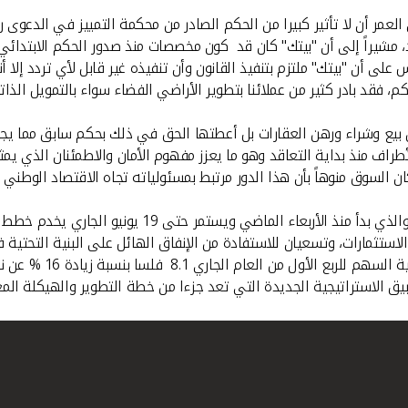
أن "بيتك" كان قد كون مخصصات منذ صدور الحكم الابتدائي في بداية 2012 بنحو 4.3 
أن "بيتك" ملتزم بتنفيذ القانون وأن تنفيذه غير قابل لأي تردد إلا أنه
، فقد بادر كثير من عملائنا بتطوير الأراضي الفضاء سواء بالتمويل الذات
من بيع وشراء ورهن العقارات بل أعطتها الحق في ذلك بحكم سابق مما يجع
الأطراف منذ بداية التعاقد وهو ما يعزز مفهوم الأمان والاطمئنان الذي يم
وأشار العمر إلى أن الاكتتاب في زيادة رأس مال "بيتك" بن
ستثمارات، وتسعيان للاستفادة من الإنفاق الهائل على البنية التحتية 
وأوضح العمر بأن "بيتك