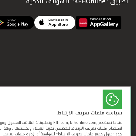
تطبيق "KFHOnline" للهواتف الذكية
سياسة ملفات تعريف الارتباط
عندما تستخدم ,kfh.com, kfhonline.com وتطبيقات ا
استخدام ملفات تعريف الارتباط لتخصيص تجربة العملاء وتحسينها ، وهذا س
حدد "قبول جميع ملفات تعريف الارتباط" للموافقة أو "إدارة ملفات تعريف ال