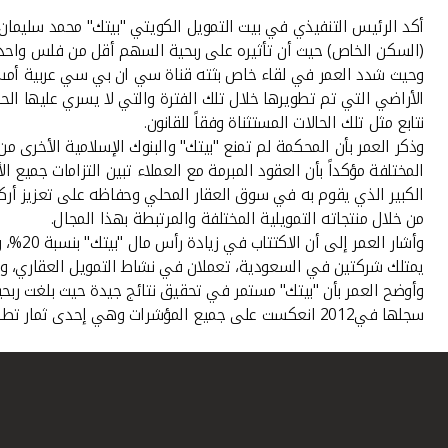
(السكن الخاص) حيث أن تأثيره على ربحية السهم أقل من فلس واحد، مشيراً إلى 
وحيث شدد العمر في لقاء خاص بثته قناة سي ان بي سي عربية أمس على 
الأراضي التي تم تطويرها خلال تلك الفترة والتي لا يسري عليها الحكم
نتابع مثل تلك الحالات المستثناة وفقاً للقانون.
وذكر العمر بأن المحكمة لم تمنع "بيتك" والبنوك الإسلامية الأخرى 
المختلفة مؤكداً بأن العقود المبرمة مع العملاء تبين التزامات جميع 
من خلال منتجاته التمويلية المختلفة والمرتبطة بهذا المجال.
يمتلك شركتين في السعودية، تعملان في نشاط التمويل العقاري، والا
سجلها في2012 انعكست على جميع المؤشرات وهي إحدى ثمار تطبيق الاستراتيجية الجديدة التي تعد جزءا من خطة التطوير والهيكلة المعتمدة من مجلس الإدارة .