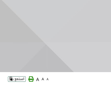
A
A
استمع
A