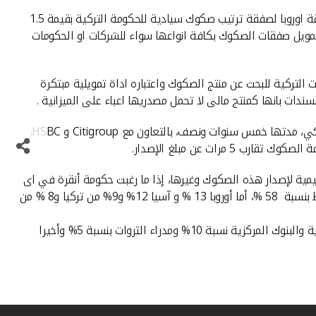
اعلن بيت التمويل الكويتى "بيتك" المؤسسة المالية الاسلامية الرائدة عن فوزه بجائزة افضل صفقة لعام 2013 من ذى بنكر العالمية عن منطقة اوروبا لصفقة ترتيب صكوك سيادية للحكومة التركية بقيمة 1.5
وتمويل صفقات الصكوك بكافة انواعها سواء للشركات او الحكومات
التركية للبحث عن منتج الصكوك واعتباره اداة تمويلية مبتكرة
ات بانها كمنتج مالى لا تحمل مصدريها اعباء على الميزانية .
ونجح "بيتك" من خلال شركة بيت إدارة السيولة المملوكة لبيتك في ترتيب إصدار صكوك إجارة لصالح الخزانة التركية بقيمة 1.5 مليار دولار أمريكي، مدتها خمس سنوات ونصف، بالتعاون مع Citigroup و HSBC،
يمية لإصدار هذه الصكوك وغيرها، إذا ما رغبت حكومة أنقرة في اى
إصدارات تالية،كما عبر الاصدار عن حركة سوق الصكوك،فمن خلال التوزيع الجغرافي للمشاركين فى الصفقة، كان النصيب الأكبر للشرق الأوسط بنسبة 58 %، أما أوروبا 13 % و آسيا 12% و9% من تركيا و8 % من
أما فيما يتعلق بالتوزيع حسب نوع المستثمرين، فقد كان النصيب الأكبر للبنوك بنسبة 59% و22% لمدراء الأصول، فيما شغلت المؤسسات الدولية والبنوك المركزية نسبة 10% ومدراء الثروات بنسبة 5% وأخيرا