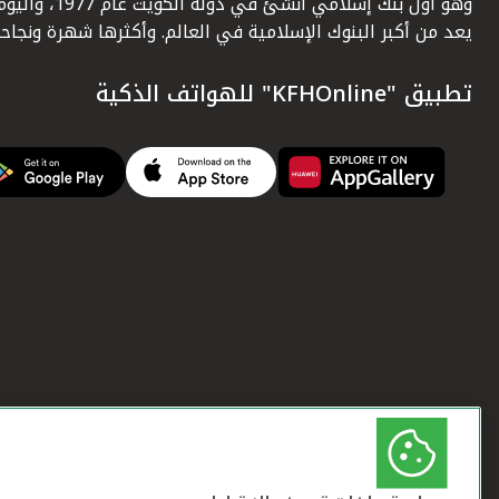
وهو أول بنك إسلامي أنشئ في دولة الكويت عام 1977، وا
يعد من أكبر البنوك الإسلامية في العالم. وأكثرها شهرة ونجاحاً.
تطبيق "KFHOnline" للهواتف الذكية