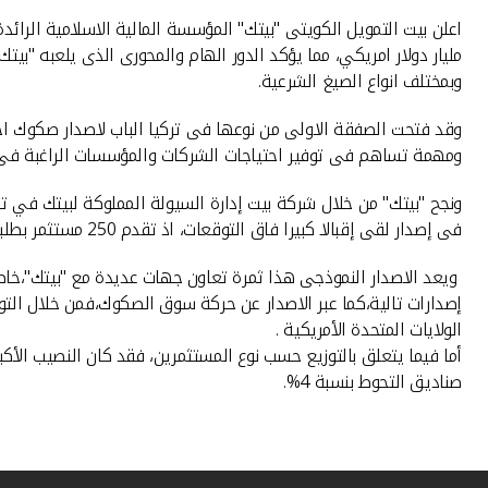
مليار دولار امريكي، مما يؤكد الدور الهام والمحورى الذى يلعبه "
وبمختلف انواع الصيغ الشرعية.
وقد فتحت الصفقة الاولى من نوعها فى تركيا الباب لاصدار صكوك اخرى
ومهمة تساهم فى توفير احتياجات الشركات والمؤسسات الراغبة فى الت
فى إصدار لقى إقبالا كبيرا فاق التوقعات، اذ تقدم 250 مستثمر بطلبات للمشاركة بلغت قيمتها 7.1 مليار دولار أمريكي، أي بنسبة تغطية لقيمة الصكوك تقارب 5 مرات عن مبلغ الإصدار.
ويعد الاصدار النموذجى هذا ثمرة تعاون جهات عديدة مع "بيتك"،خاصة
الولايات المتحدة الأمريكية .
صناديق التحوط بنسبة 4%.