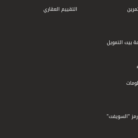
مرين
التقييم العقاري
ة بيت التمويل
ومات
ورمز "السويفت"