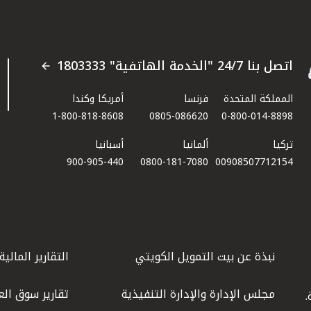
اتصل بنا 24/7 "الخدمة الهاتفية" 1803333
المملكة المتحدة
فرنسا
أمريكا وكندا
1-800-818-8608
0805-086620
0-800-014-8898
تركيا
ألمانيا
أسبانيا
900-905-440
0800-181-7080
00908507712154​
نبذة عن بيت التمويل الكويتي
التقارير المالية
مجلس الإدارة والإدارة التنفيذية
تقارير سوق الع
.